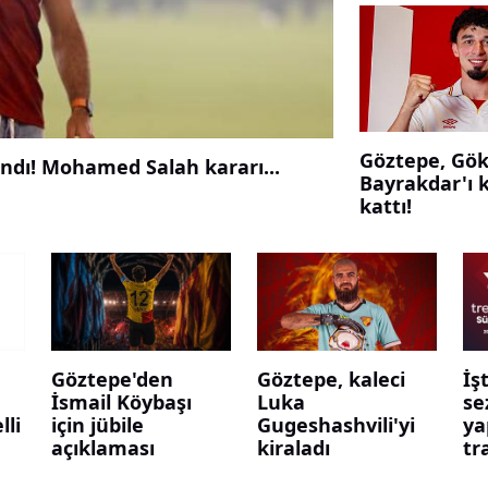
Göztepe, Gö
ndı! Mohamed Salah kararı...
Bayrakdar'ı 
kattı!
Göztepe'den
Göztepe, kaleci
İş
İsmail Köybaşı
Luka
se
lli
için jübile
Gugeshashvili'yi
ya
açıklaması
kiraladı
tr