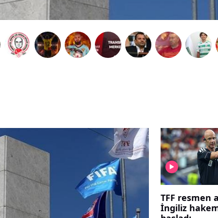
TFF resmen a
İngiliz hake
başladı