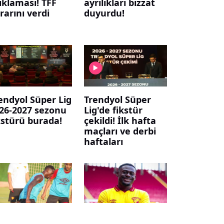
ıklaması! TFF
ayrılıkları bizzat
rarını verdi
duyurdu!
endyol Süper Lig
Trendyol Süper
26-2027 sezonu
Lig'de fikstür
kstürü burada!
çekildi! İlk hafta
maçları ve derbi
haftaları
ztepe, yeni
Göztepe, Alex