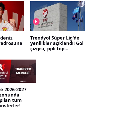
kdeniz
Trendyol Süper Lig'de
kadrosuna
yenilikler açıklandı! Gol
çizgisi, çipli top...
te 2026-2027
zonunda
pılan tüm
ansferler!