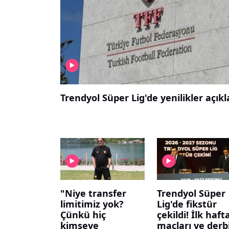
Trendyol Süper Lig'de yenilikler açıklan
"Niye transfer
Trendyol Süper
limitimiz yok?
Lig'de fikstür
Çünkü hiç
çekildi! İlk haft
kimseye
maçları ve derb