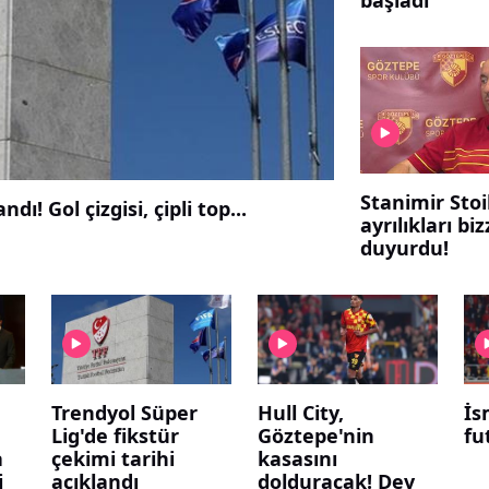
Stanimir Stoi
dı! Gol çizgisi, çipli top...
ayrılıkları bi
duyurdu!
Trendyol Süper
Hull City,
İs
Lig'de fikstür
Göztepe'nin
fu
a
çekimi tarihi
kasasını
i
açıklandı
dolduracak! Dev