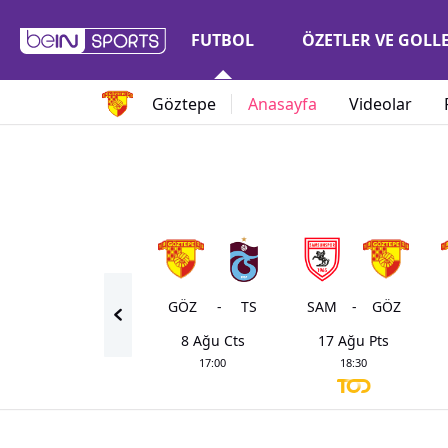
FUTBOL
ÖZETLER VE GOLL
Göztepe
Anasayfa
Videolar
GÖZ
-
TS
SAM
-
GÖZ
8 Ağu Cts
17 Ağu Pts
17:00
18:30