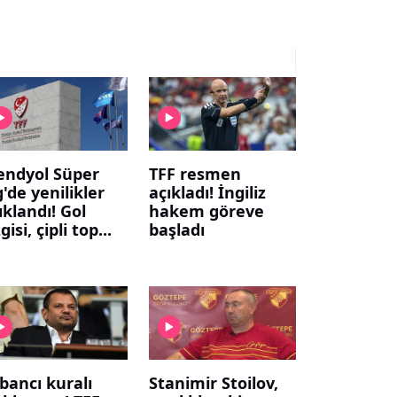
endyol Süper
TFF resmen
g'de yenilikler
açıkladı! İngiliz
ıklandı! Gol
hakem göreve
gisi, çipli top...
başladı
bancı kuralı
Stanimir Stoilov,