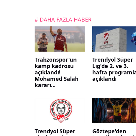
# DAHA FAZLA HABER
Trabzonspor'un
Trendyol Süper
kamp kadrosu
Lig'de 2. ve 3.
açıklandı!
hafta programla
Mohamed Salah
açıklandı
kararı...
Trendyol Süper
Göztepe'den