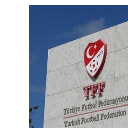
r'un
osu
alah