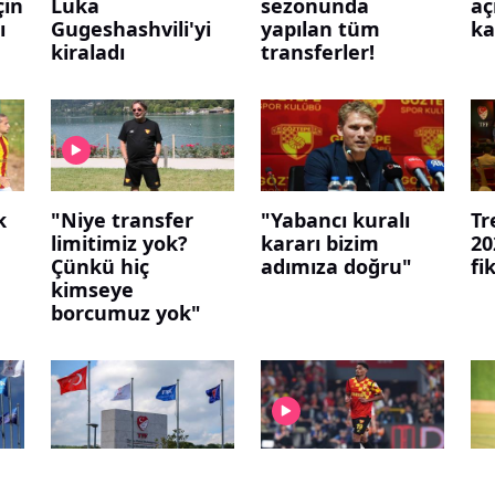
çin
Luka
sezonunda
aç
ı
Gugeshashvili'yi
yapılan tüm
ka
kiraladı
transferler!
k
"Niye transfer
"Yabancı kuralı
Tr
limitimiz yok?
kararı bizim
20
Çünkü hiç
adımıza doğru"
fi
kimseye
borcumuz yok"
TFF'den yeni
Hull City,
Gö