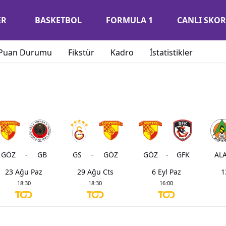
ER
BASKETBOL
FORMULA 1
CANLI SKOR
Puan Durumu
Fikstür
Kadro
İstatistikler
GÖZ
-
GB
GS
-
GÖZ
GÖZ
-
GFK
AL
23 Ağu Paz
29 Ağu Cts
6 Eyl Paz
1
18:30
18:30
16:00