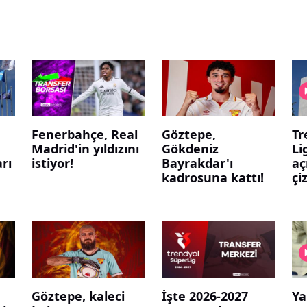
Fenerbahçe, Real
Göztepe,
Tr
Madrid'in yıldızını
Gökdeniz
Li
rı
istiyor!
Bayrakdar'ı
aç
kadrosuna kattı!
çiz
Göztepe, kaleci
İşte 2026-2027
Ya