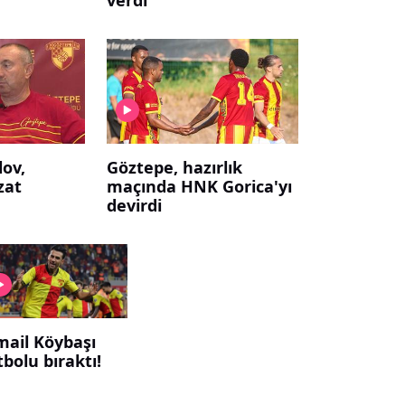
lov,
Göztepe, hazırlık
zzat
maçında HNK Gorica'yı
devirdi
mail Köybaşı
tbolu bıraktı!