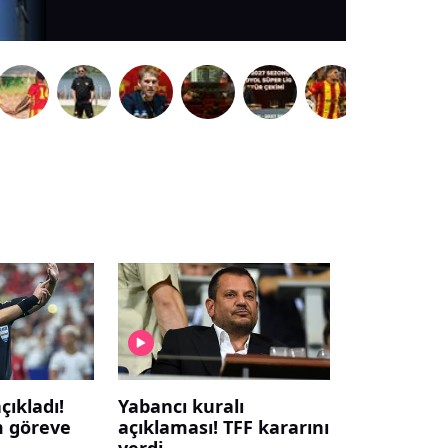
çıkladı!
Yabancı kuralı
m göreve
açıklaması! TFF kararını
verdi