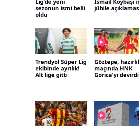
Lig'de yeni
İsmail Köybaşı i
sezonun ismi belli
jübile açıklamas
oldu
Trendyol Süper Lig
Göztepe, hazırlı
ekibinde ayrılık!
maçında HNK
Alt lige gitti
Gorica'yı devirdi
Göztepe,
Trendyol Süper