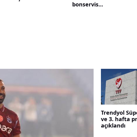
bonservis...
Trendyol Süpe
ve 3. hafta p
açıklandı