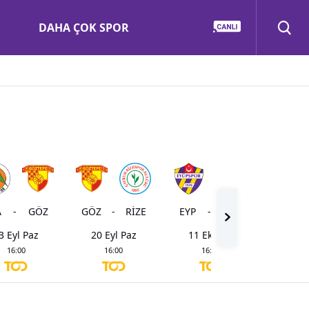
DAHA ÇOK SPOR
A
-
GÖZ
GÖZ
-
RİZE
EYP
-
GÖZ
KOC
3 Eyl Paz
20 Eyl Paz
11 Eki Paz
18 Ek
16:00
16:00
16:00
16