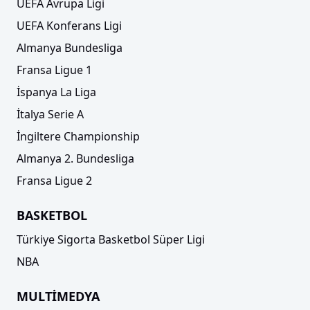
UEFA Avrupa Ligi
UEFA Konferans Ligi
Almanya Bundesliga
Fransa Ligue 1
İspanya La Liga
İtalya Serie A
Erzurumspor FK'den kaleye takviye!
İngiltere Championship
Almanya 2. Bundesliga
Fransa Ligue 2
BASKETBOL
Türkiye Sigorta Basketbol Süper Ligi
NBA
MULTİMEDYA