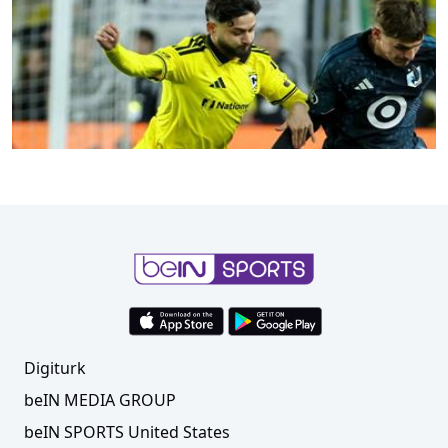
Erzurumspor FK, Akhundzada ile prensipte
anlaştı!
Digiturk
beIN MEDIA GROUP
beIN SPORTS United States