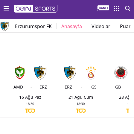
Erzurumspor FK
Anasayfa
Videolar
Puan
AMD
-
ERZ
ERZ
-
GS
GB
-
16 Ağu Paz
21 Ağu Cum
28 Ağu
18:30
18:30
18:3