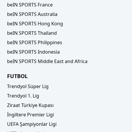
beIN SPORTS France
beIN SPORTS Australia
Trendyol 1. Lig'de 7 haftalık program açıklandı!
beIN SPORTS Hong Kong
beIN SPORTS Thailand
beIN SPORTS Philippines
beIN SPORTS Indonesia
beIN SPORTS Middle East and Africa
FUTBOL
Trendyol Süper Lig
Trendyol 1. Lig
Ziraat Türkiye Kupası
Erzurumspor FK, Gyrano Kerk'i transfer etti!
İngiltere Premier Ligi
UEFA Şampiyonlar Ligi