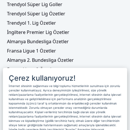
Trendyol Süper Lig Goller
Erzurumspor FK, Nihad Mujakic'i kadrosuna
kattı
Trendyol Süper Lig Özetler
Trendyol 1. Lig Özetler
İngiltere Premier Lig Özetler
Almanya Bundesliga Özetler
Fransa Ligue 1 Özetler
Almanya 2. Bundesliga Özetler
Fransa Ligue 2 Özetler
Çerez kullanıyoruz!
Tenis
İnternet sitesinin sağlanması ve bilgi toplumu hizmetlerinin sunulması için zorunlu
Video Liste
çerezler kullanmaktayız. Ayrıca deneyiminizin iyileştirilmesi, size yönelik
Trendyol 1. Lig'de 2026-2027 sezonu fikstürü
reklam/pazarlama faaliyetlerinin gerçekleştirilmesi, internet sitesinin daha işlevsel
Foto Galeriler
kullanılması ve geliştirilebilmesi için performans analizinin gerçekleştirilmesi
belli oldu
kapsamında üçüncü taraf iş ortaklarımızın da erişebileceği çerezler kullanılmak
istenmektedir. Zorunlu olmayan çerezler onay vermediğiniz durumlarda
kullanılmayacaktır. Kişisel verileriniz tercihinize bağlı olarak size yönelik
Üyelik
Yayın Akışı
Reklam
Site Sözleşmesi
reklam/pazarlama faaliyetlerinin gerçekleştirilmesi, internet sitesinin daha işlevsel
kılınması ve kişiselleştirme (gizlilik tercihiniz hariç olmak üzere diğer tercihlerinizin
Künye ve İletişim
Çerez Politikası
siteye tekrar girdiğinizde hatırlanmasını sağlamak) amaçlarıyla işlenebilecektir.
İsteğe bağlı çerezlere ilişkin tercihlerinizi “Ayarlar” ibaresine tıklayarak