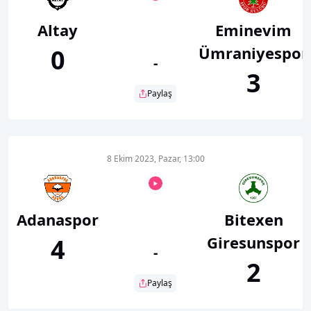
Altay
Eminevim
Ümraniyespor
0
-
3
Paylaş
8 Ekim 2023, Pazar, 13:00
Adanaspor
Bitexen
Giresunspor
4
-
2
Paylaş