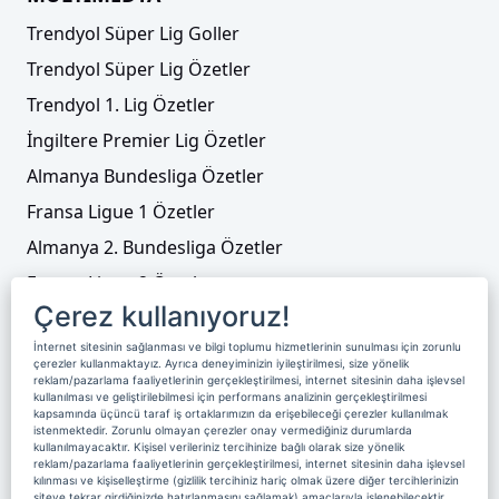
Trendyol Süper Lig Goller
Trendyol Süper Lig Özetler
Trendyol 1. Lig Özetler
İngiltere Premier Lig Özetler
Almanya Bundesliga Özetler
Fransa Ligue 1 Özetler
Almanya 2. Bundesliga Özetler
Fransa Ligue 2 Özetler
Çerez kullanıyoruz!
Tenis
İnternet sitesinin sağlanması ve bilgi toplumu hizmetlerinin sunulması için zorunlu
Video Liste
çerezler kullanmaktayız. Ayrıca deneyiminizin iyileştirilmesi, size yönelik
reklam/pazarlama faaliyetlerinin gerçekleştirilmesi, internet sitesinin daha işlevsel
Foto Galeriler
kullanılması ve geliştirilebilmesi için performans analizinin gerçekleştirilmesi
kapsamında üçüncü taraf iş ortaklarımızın da erişebileceği çerezler kullanılmak
istenmektedir. Zorunlu olmayan çerezler onay vermediğiniz durumlarda
kullanılmayacaktır. Kişisel verileriniz tercihinize bağlı olarak size yönelik
Üyelik
Yayın Akışı
Reklam
Site Sözleşmesi
reklam/pazarlama faaliyetlerinin gerçekleştirilmesi, internet sitesinin daha işlevsel
kılınması ve kişiselleştirme (gizlilik tercihiniz hariç olmak üzere diğer tercihlerinizin
Künye ve İletişim
Çerez Politikası
siteye tekrar girdiğinizde hatırlanmasını sağlamak) amaçlarıyla işlenebilecektir.