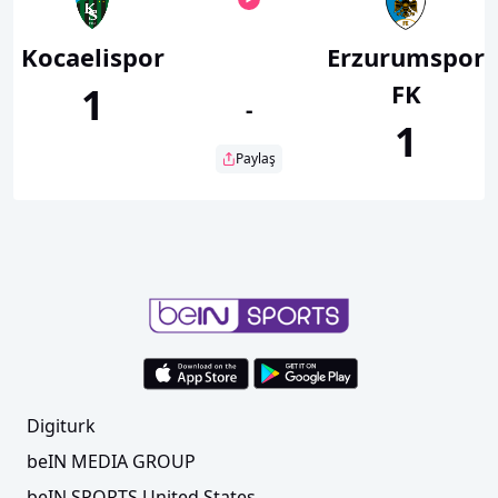
Kocaelispor
Erzurumspor
FK
1
-
1
Paylaş
Digiturk
beIN MEDIA GROUP
beIN SPORTS United States