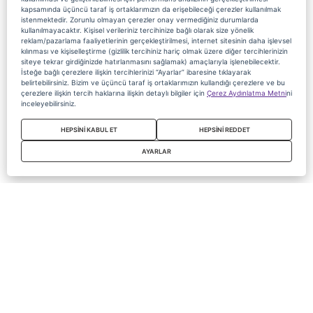
kapsamında üçüncü taraf iş ortaklarımızın da erişebileceği çerezler kullanılmak
istenmektedir. Zorunlu olmayan çerezler onay vermediğiniz durumlarda
kullanılmayacaktır. Kişisel verileriniz tercihinize bağlı olarak size yönelik
reklam/pazarlama faaliyetlerinin gerçekleştirilmesi, internet sitesinin daha işlevsel
kılınması ve kişiselleştirme (gizlilik tercihiniz hariç olmak üzere diğer tercihlerinizin
siteye tekrar girdiğinizde hatırlanmasını sağlamak) amaçlarıyla işlenebilecektir.
İsteğe bağlı çerezlere ilişkin tercihlerinizi “Ayarlar” ibaresine tıklayarak
belirtebilirsiniz. Bizim ve üçüncü taraf iş ortaklarımızın kullandığı çerezlere ve bu
çerezlere ilişkin tercih haklarına ilişkin detaylı bilgiler için
Çerez Aydınlatma Metni
ni
inceleyebilirsiniz.
HEPSİNİ KABUL ET
HEPSİNİ REDDET
AYARLAR
Copyright 2020 Digiturk Bu siteyi kullanarak sözleşmeyi kabul etmiş