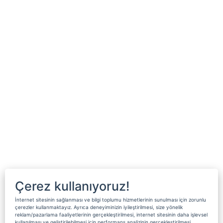
Çerez kullanıyoruz!
İnternet sitesinin sağlanması ve bilgi toplumu hizmetlerinin sunulması için zorunlu
çerezler kullanmaktayız. Ayrıca deneyiminizin iyileştirilmesi, size yönelik
reklam/pazarlama faaliyetlerinin gerçekleştirilmesi, internet sitesinin daha işlevsel
kullanılması ve geliştirilebilmesi için performans analizinin gerçekleştirilmesi