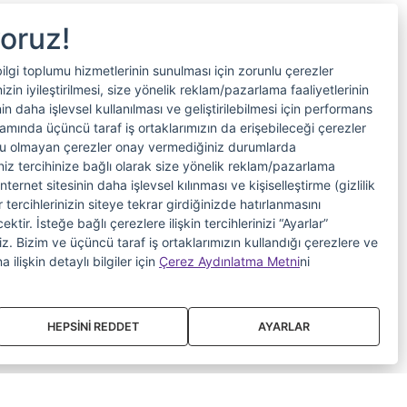
yoruz!
bilgi toplumu hizmetlerinin sunulması için zorunlu çerezler
in iyileştirilmesi, size yönelik reklam/pazarlama faaliyetlerinin
nin daha işlevsel kullanılması ve geliştirilebilmesi için performans
samında üçüncü taraf iş ortaklarımızın da erişebileceği çerezler
nlu olmayan çerezler onay vermediğiniz durumlarda
riniz tercihinize bağlı olarak size yönelik reklam/pazarlama
internet sitesinin daha işlevsel kılınması ve kişiselleştirme (gizlilik
 tercihlerinizin siteye tekrar girdiğinizde hatırlanmasını
tir. İsteğe bağlı çerezlere ilişkin tercihlerinizi “Ayarlar”
iniz. Bizim ve üçüncü taraf iş ortaklarımızın kullandığı çerezlere ve
a ilişkin detaylı bilgiler için
Çerez Aydınlatma Metni
ni
HEPSİNİ REDDET
AYARLAR