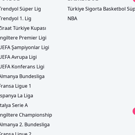
Trendyol Süper Lig
Türkiye Sigorta Basketbol Süp
Trendyol 1. Lig
NBA
Ziraat Türkiye Kupası
İngiltere Premier Ligi
UEFA Şampiyonlar Ligi
UEFA Avrupa Ligi
UEFA Konferans Ligi
Almanya Bundesliga
Fransa Ligue 1
İspanya La Liga
İtalya Serie A
İngiltere Championship
Almanya 2. Bundesliga
Fransa Ligue 2