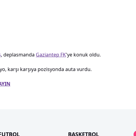
ş
, deplasmanda
Gaziantep FK
'ye konuk oldu.
, karşı karşıya pozisyonda auta vurdu.
AYIN
FUTBOL
BASKETBOL