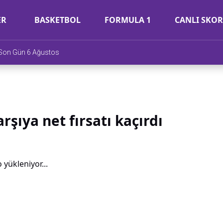
ER
BASKETBOL
FORMULA 1
CANLI SKOR
e Son Gün 6 Ağustos
şıya net fırsatı kaçırdı
 yükleniyor...