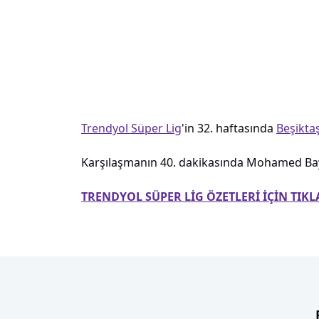
Trendyol Süper Lig
'in 32. haftasında
Beşikta
Karşılaşmanın 40. dakikasında Mohamed Bayo
TRENDYOL SÜPER LİG ÖZETLERİ İÇİN TIKL