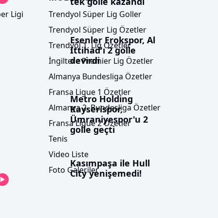
tek golle kazandı
er Ligi
Trendyol Süper Lig Goller
Trendyol Süper Lig Özetler
Esenler Erokspor, Al
Trendyol 1. Lig Özetler
Ittihad'ı 2 golle
devirdi
İngiltere Premier Lig Özetler
Almanya Bundesliga Özetler
Fransa Ligue 1 Özetler
Metro Holding
Almanya 2. Bundesliga Özetler
Kayserispor,
Ümraniyespor'u 2
Fransa Ligue 2 Özetler
golle geçti
Tenis
Video Liste
Kasımpaşa ile Hull
Foto Galeriler
City yenişemedi!