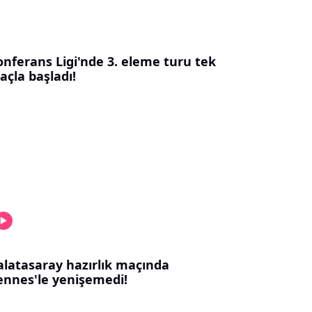
onferans Ligi'nde 3. eleme turu tek
açla başladı!
alatasaray hazırlık maçında
ennes'le yenişemedi!