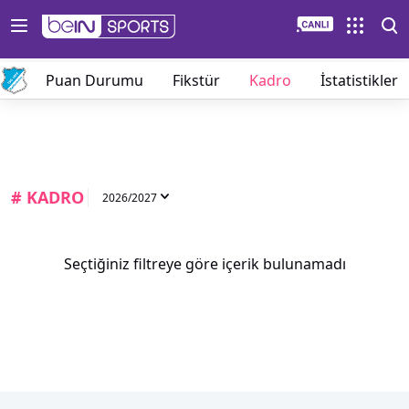
lar
Puan Durumu
Fikstür
Kadro
İstatistikler
# KADRO
2026/2027
Seçtiğiniz filtreye göre içerik bulunamadı