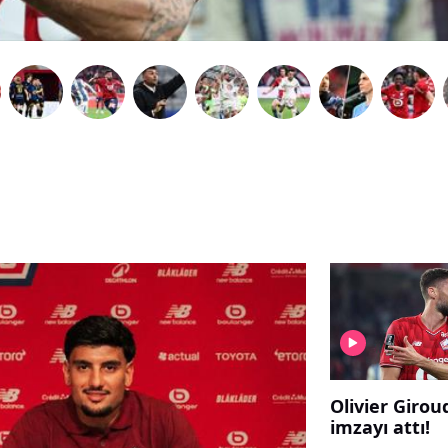
Olivier Giroud
imzayı attı!