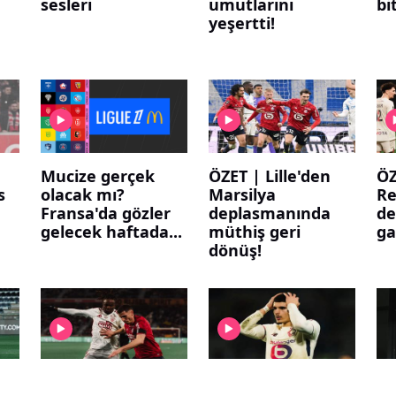
sesleri
umutlarını
bi
yeşertti!
Mucize gerçek
ÖZET | Lille'den
ÖZ
s
olacak mı?
Marsilya
R
Fransa'da gözler
deplasmanında
de
gelecek haftada...
müthiş geri
ga
dönüş!
ÖZET | Lille
ÖZET | Lille yine
Av