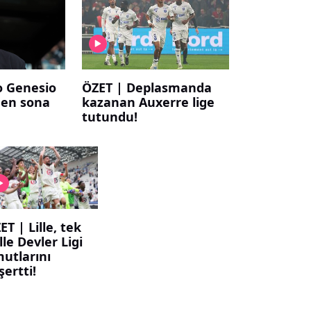
o Genesio
ÖZET | Deplasmanda
en sona
kazanan Auxerre lige
tutundu!
ET | Lille, tek
lle Devler Ligi
utlarını
şertti!