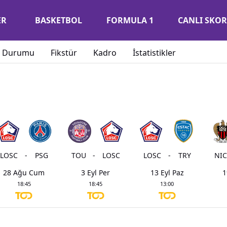
ER
BASKETBOL
FORMULA 1
CANLI SKOR
 Durumu
Fikstür
Kadro
İstatistikler
LOSC
-
PSG
TOU
-
LOSC
LOSC
-
TRY
NIC
28 Ağu Cum
3 Eyl Per
13 Eyl Paz
1
18:45
18:45
13:00