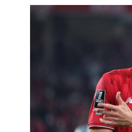
ldızı
ıllık