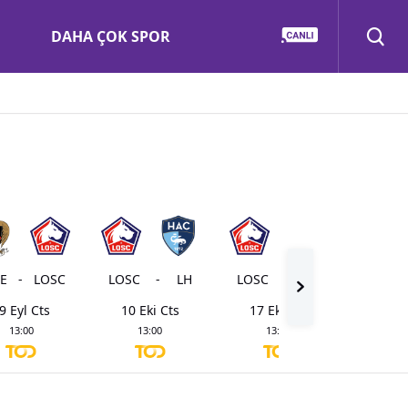
DAHA ÇOK SPOR
E
-
LOSC
LOSC
-
LH
LOSC
-
SB
MON
9 Eyl Cts
10 Eki Cts
17 Eki Cts
24 Ek
13:00
13:00
13:00
13