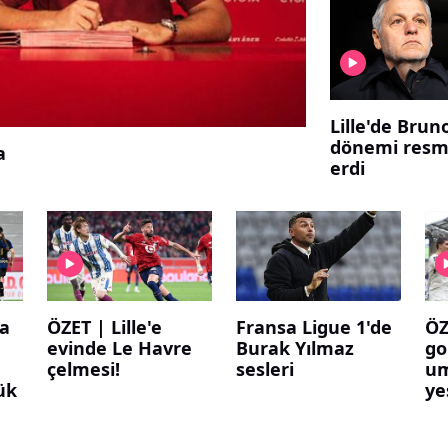
Lille'de Brun
dönemi resm
a
erdi
da
ÖZET | Lille'e
Fransa Ligue 1'de
ÖZ
evinde Le Havre
Burak Yılmaz
go
çelmesi!
sesleri
um
ük
ye