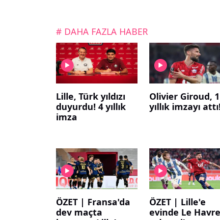
# DAHA FAZLA HABER
Lille, Türk yıldızı
Olivier Giroud, 1
duyurdu! 4 yıllık
yıllık imzayı attı
imza
ÖZET | Fransa'da
ÖZET | Lille'e
dev maçta
evinde Le Havr