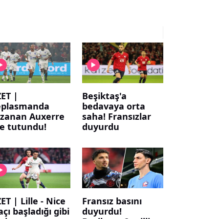
ET |
Beşiktaş'a
eplasmanda
bedavaya orta
zanan Auxerre
saha! Fransızlar
ge tutundu!
duyurdu
ET | Lille - Nice
Fransız basını
çı başladığı gibi
duyurdu!