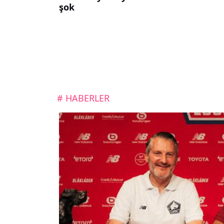
şok
# HABERLER