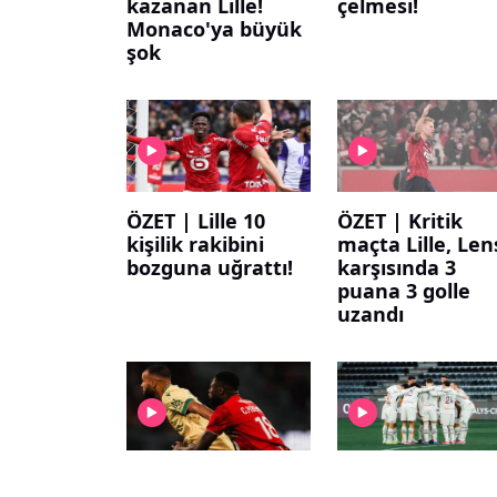
kazanan Lille!
çelmesi!
Monaco'ya büyük
şok
ÖZET | Lille 10
ÖZET | Kritik
kişilik rakibini
maçta Lille, Len
bozguna uğrattı!
karşısında 3
puana 3 golle
uzandı
ÖZET | 90+3'te
ÖZET | Berke