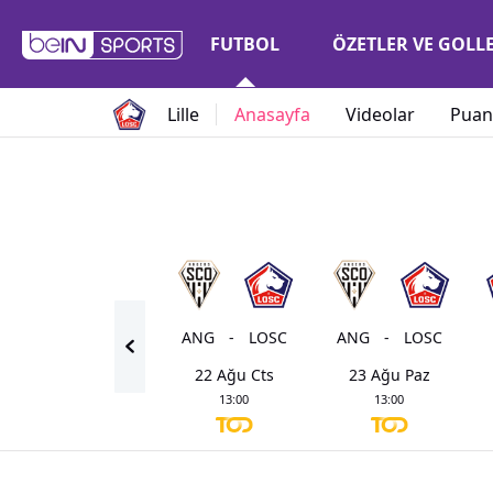
FUTBOL
ÖZETLER VE GOLL
Lille
Anasayfa
Videolar
Puan
ANG
-
LOSC
ANG
-
LOSC
22 Ağu Cts
23 Ağu Paz
13:00
13:00