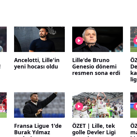
Ancelotti, Lille'in
Lille'de Bruno
ÖZ
!
yeni hocası oldu
Genesio dönemi
D
resmen sona erdi
ka
li
Fransa Ligue 1'de
ÖZET | Lille, tek
ÖZ
e
Burak Yılmaz
golle Devler Ligi
ma