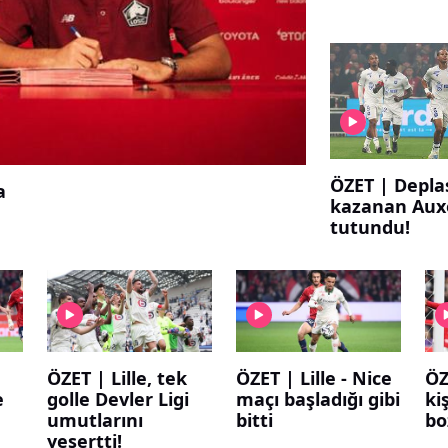
ÖZET | Depl
a
kazanan Auxe
tutundu!
ÖZET | Lille, tek
ÖZET | Lille - Nice
ÖZ
e
golle Devler Ligi
maçı başladığı gibi
kiş
umutlarını
bitti
bo
yeşertti!