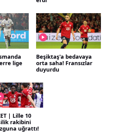
asmanda
Beşiktaş'a bedavaya
rre lige
orta saha! Fransızlar
duyurdu
ET | Lille 10
ilik rakibini
zguna uğrattı!