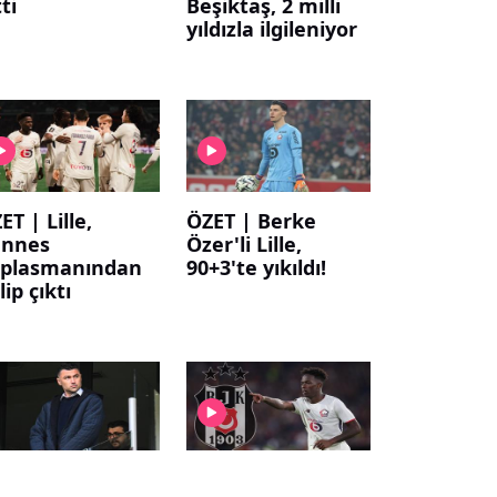
tti
Beşiktaş, 2 milli
yıldızla ilgileniyor
ET | Lille,
ÖZET | Berke
ennes
Özer'li Lille,
plasmanından
90+3'te yıkıldı!
lip çıktı
rupa'da flaş
İlk hedef belli