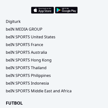
Digiturk
beIN MEDIA GROUP
beIN SPORTS United States
ÖZET | Erzgebirge Aue 0-1 Dynamo Dresden
beIN SPORTS France
beIN SPORTS Australia
beIN SPORTS Hong Kong
beIN SPORTS Thailand
beIN SPORTS Philippines
beIN SPORTS Indonesia
beIN SPORTS Middle East and Africa
FUTBOL