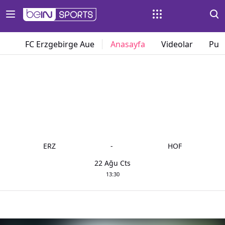
FC Erzgebirge Aue
Anasayfa
Videolar
Pua
ERZ
-
HOF
22 Ağu Cts
13:30