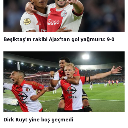
Beşiktaş'ın rakibi Ajax'tan gol yağmuru: 9-0
Dirk Kuyt yine boş geçmedi