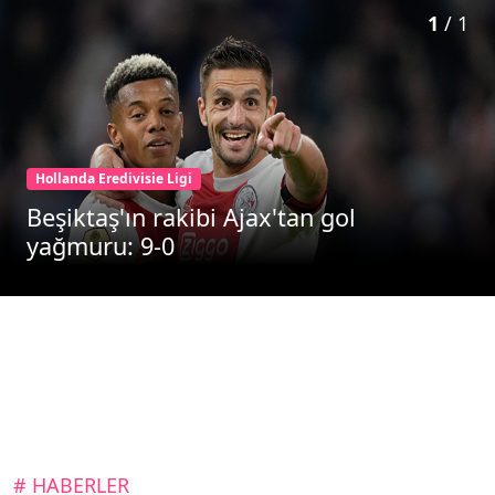
1
/
1
Hollanda Eredivisie Ligi
Beşiktaş'ın rakibi Ajax'tan gol
yağmuru: 9-0
# HABERLER