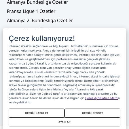
Almanya Bundesliga Özetler
Fransa Ligue 1 Özetler
Almanya 2. Bundesliga Özetler
Fransa Ligue 2 Özetler
Çerez kullanıyoruz!
Tenis
İnternet sitesinin sağlanması ve bilgi toplumu hizmetlerinin sunulması için zorunlu
Video Liste
çerezler kullanmaktayız. Ayrıca deneyiminizin iyileştirilmesi, size yönelik
reklam/pazarlama faaliyetlerinin gerçekleştirilmesi, internet sitesinin daha işlevsel
Foto Galeriler
kullanılması ve geliştirilebilmesi için performans analizinin gerçekleştirilmesi
kapsamında üçüncü taraf iş ortaklarımızın da erişebileceği çerezler kullanılmak
istenmektedir. Zorunlu olmayan çerezler onay vermediğiniz durumlarda
kullanılmayacaktır. Kişisel verileriniz tercihinize bağlı olarak size yönelik
Üyelik
Yayın Akışı
Reklam
Site Sözleşmesi
reklam/pazarlama faaliyetlerinin gerçekleştirilmesi, internet sitesinin daha işlevsel
kılınması ve kişiselleştirme (gizlilik tercihiniz hariç olmak üzere diğer tercihlerinizin
Künye ve İletişim
Çerez Politikası
siteye tekrar girdiğinizde hatırlanmasını sağlamak) amaçlarıyla işlenebilecektir.
İsteğe bağlı çerezlere ilişkin tercihlerinizi “Ayarlar” ibaresine tıklayarak
Çerez Yönetimi
Veri Sahibi Başvuru Formu
belirtebilirsiniz. Bizim ve üçüncü taraf iş ortaklarımızın kullandığı çerezlere ve bu
çerezlere ilişkin tercih haklarına ilişkin detaylı bilgiler için
Çerez Aydınlatma Metni
ni
Nereden İzlerim
inceleyebilirsiniz.
Copyright 2020 Digiturk Bu siteyi kullanarak sözleşmeyi kabul etmiş
HEPSİNİ KABUL ET
HEPSİNİ REDDET
sayılırsınız.
AYARLAR