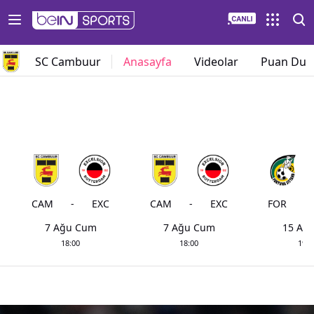
SC Cambuur
Anasayfa
Videolar
Puan Du
CAM
-
EXC
CAM
-
EXC
FOR
-
7 Ağu Cum
7 Ağu Cum
15 Ağu
18:00
18:00
19:0