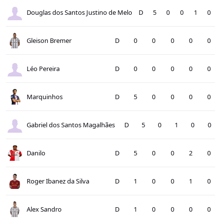
Douglas dos Santos Justino de Melo
D
5
0
0
1
0
Gleison Bremer
D
0
0
0
0
0
Léo Pereira
D
0
0
0
0
0
Marquinhos
D
5
0
0
0
0
Gabriel dos Santos Magalhães
D
5
0
1
0
0
Danilo
D
5
0
0
2
0
Roger Ibanez da Silva
D
1
0
0
1
0
Alex Sandro
D
1
0
0
0
0