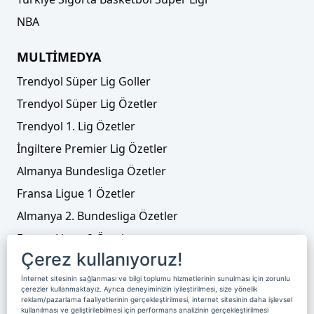
NBA
MULTİMEDYA
Trendyol Süper Lig Goller
Trendyol Süper Lig Özetler
Trendyol 1. Lig Özetler
İngiltere Premier Lig Özetler
Almanya Bundesliga Özetler
Fransa Ligue 1 Özetler
Almanya 2. Bundesliga Özetler
Fransa Ligue 2 Özetler
Çerez kullanıyoruz!
Tenis
İnternet sitesinin sağlanması ve bilgi toplumu hizmetlerinin sunulması için zorunlu
Video Liste
çerezler kullanmaktayız. Ayrıca deneyiminizin iyileştirilmesi, size yönelik
reklam/pazarlama faaliyetlerinin gerçekleştirilmesi, internet sitesinin daha işlevsel
Foto Galeriler
kullanılması ve geliştirilebilmesi için performans analizinin gerçekleştirilmesi