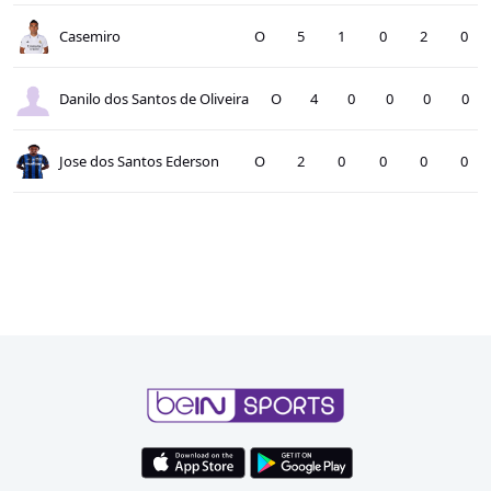
Casemiro
O
5
1
0
2
0
Danilo dos Santos de Oliveira
O
4
0
0
0
0
Jose dos Santos Ederson
O
2
0
0
0
0
Fabinho
O
3
0
0
1
0
Lucas Paqueta
O
4
0
1
0
0
Bruno Guimaraes
O
5
0
4
0
0
Vinicius Junior
F
5
4
1
0
0
Igor Thiago Nascimento Rodrigues
F
1
0
0
0
0