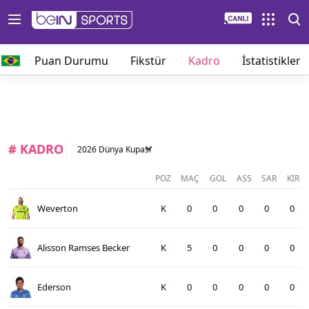
lar
Puan Durumu
Fikstür
Kadro
İstatistikler
# KADRO
2026 Dünya Kupası
POZ
MAÇ
GOL
ASS
SAR
KIR
Weverton
K
0
0
0
0
0
Alisson Ramses Becker
K
5
0
0
0
0
Ederson
K
0
0
0
0
0