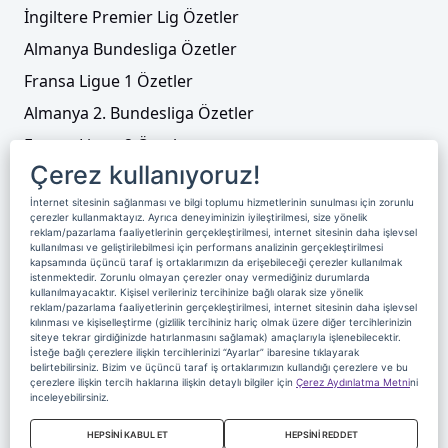
İngiltere Premier Lig Özetler
Almanya Bundesliga Özetler
Fransa Ligue 1 Özetler
Almanya 2. Bundesliga Özetler
Fransa Ligue 2 Özetler
Çerez kullanıyoruz!
Tenis
İnternet sitesinin sağlanması ve bilgi toplumu hizmetlerinin sunulması için zorunlu
Video Liste
çerezler kullanmaktayız. Ayrıca deneyiminizin iyileştirilmesi, size yönelik
reklam/pazarlama faaliyetlerinin gerçekleştirilmesi, internet sitesinin daha işlevsel
Foto Galeriler
kullanılması ve geliştirilebilmesi için performans analizinin gerçekleştirilmesi
kapsamında üçüncü taraf iş ortaklarımızın da erişebileceği çerezler kullanılmak
istenmektedir. Zorunlu olmayan çerezler onay vermediğiniz durumlarda
kullanılmayacaktır. Kişisel verileriniz tercihinize bağlı olarak size yönelik
Üyelik
Yayın Akışı
Reklam
Site Sözleşmesi
reklam/pazarlama faaliyetlerinin gerçekleştirilmesi, internet sitesinin daha işlevsel
kılınması ve kişiselleştirme (gizlilik tercihiniz hariç olmak üzere diğer tercihlerinizin
Künye ve İletişim
Çerez Politikası
siteye tekrar girdiğinizde hatırlanmasını sağlamak) amaçlarıyla işlenebilecektir.
İsteğe bağlı çerezlere ilişkin tercihlerinizi “Ayarlar” ibaresine tıklayarak
Çerez Yönetimi
Veri Sahibi Başvuru Formu
belirtebilirsiniz. Bizim ve üçüncü taraf iş ortaklarımızın kullandığı çerezlere ve bu
çerezlere ilişkin tercih haklarına ilişkin detaylı bilgiler için
Çerez Aydınlatma Metni
ni
Nereden İzlerim
inceleyebilirsiniz.
Copyright 2020 Digiturk Bu siteyi kullanarak sözleşmeyi kabul etmiş
HEPSİNİ KABUL ET
HEPSİNİ REDDET
sayılırsınız.