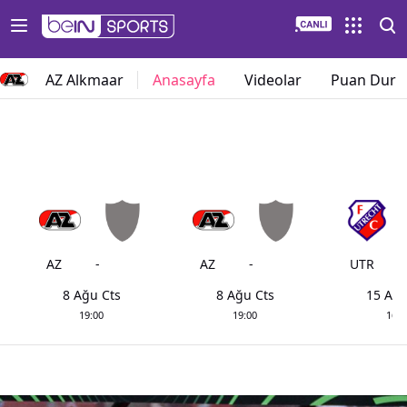
AZ Alkmaar
Anasayfa
Videolar
Puan Dur
AZ
-
AZ
-
UTR
-
8 Ağu Cts
8 Ağu Cts
15 Ağu
19:00
19:00
16:4