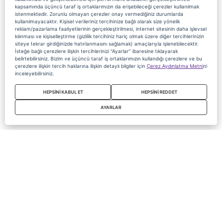
kapsamında üçüncü taraf iş ortaklarımızın da erişebileceği çerezler kullanılmak
istenmektedir. Zorunlu olmayan çerezler onay vermediğiniz durumlarda
kullanılmayacaktır. Kişisel verileriniz tercihinize bağlı olarak size yönelik
reklam/pazarlama faaliyetlerinin gerçekleştirilmesi, internet sitesinin daha işlevsel
kılınması ve kişiselleştirme (gizlilik tercihiniz hariç olmak üzere diğer tercihlerinizin
siteye tekrar girdiğinizde hatırlanmasını sağlamak) amaçlarıyla işlenebilecektir.
İsteğe bağlı çerezlere ilişkin tercihlerinizi “Ayarlar” ibaresine tıklayarak
belirtebilirsiniz. Bizim ve üçüncü taraf iş ortaklarımızın kullandığı çerezlere ve bu
çerezlere ilişkin tercih haklarına ilişkin detaylı bilgiler için
Çerez Aydınlatma Metni
ni
inceleyebilirsiniz.
HEPSİNİ KABUL ET
HEPSİNİ REDDET
AYARLAR
Copyright 2020 Digiturk Bu siteyi kullanarak sözleşmeyi kabul etmiş