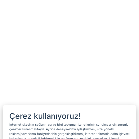
Çerez kullanıyoruz!
İnternet sitesinin sağlanması ve bilgi toplumu hizmetlerinin sunulması için zorunlu
çerezler kullanmaktayız. Ayrıca deneyiminizin iyileştirilmesi, size yönelik
reklam/pazarlama faaliyetlerinin gerçekleştirilmesi, internet sitesinin daha işlevsel
kullanılması ve geliştirilebilmesi için performans analizinin gerçekleştirilmesi