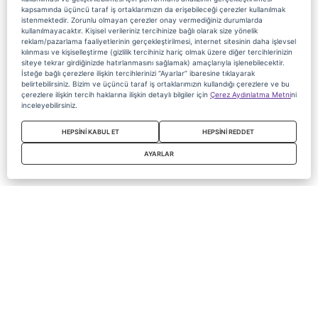
kapsamında üçüncü taraf iş ortaklarımızın da erişebileceği çerezler kullanılmak
istenmektedir. Zorunlu olmayan çerezler onay vermediğiniz durumlarda
kullanılmayacaktır. Kişisel verileriniz tercihinize bağlı olarak size yönelik
reklam/pazarlama faaliyetlerinin gerçekleştirilmesi, internet sitesinin daha işlevsel
kılınması ve kişiselleştirme (gizlilik tercihiniz hariç olmak üzere diğer tercihlerinizin
siteye tekrar girdiğinizde hatırlanmasını sağlamak) amaçlarıyla işlenebilecektir.
İsteğe bağlı çerezlere ilişkin tercihlerinizi “Ayarlar” ibaresine tıklayarak
belirtebilirsiniz. Bizim ve üçüncü taraf iş ortaklarımızın kullandığı çerezlere ve bu
çerezlere ilişkin tercih haklarına ilişkin detaylı bilgiler için
Çerez Aydınlatma Metni
ni
inceleyebilirsiniz.
HEPSİNİ KABUL ET
HEPSİNİ REDDET
AYARLAR
Copyright 2020 Digiturk Bu siteyi kullanarak sözleşmeyi kabul etmiş