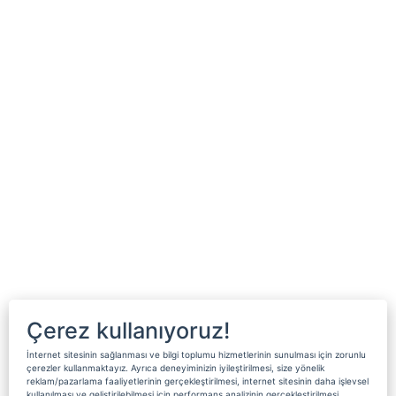
Çerez kullanıyoruz!
İnternet sitesinin sağlanması ve bilgi toplumu hizmetlerinin sunulması için zorunlu
çerezler kullanmaktayız. Ayrıca deneyiminizin iyileştirilmesi, size yönelik
reklam/pazarlama faaliyetlerinin gerçekleştirilmesi, internet sitesinin daha işlevsel
kullanılması ve geliştirilebilmesi için performans analizinin gerçekleştirilmesi