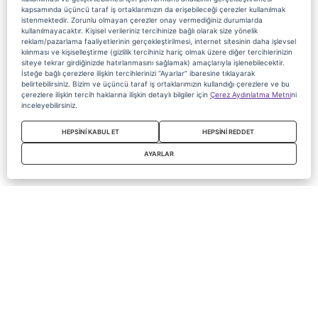
kapsamında üçüncü taraf iş ortaklarımızın da erişebileceği çerezler kullanılmak
istenmektedir. Zorunlu olmayan çerezler onay vermediğiniz durumlarda
kullanılmayacaktır. Kişisel verileriniz tercihinize bağlı olarak size yönelik
reklam/pazarlama faaliyetlerinin gerçekleştirilmesi, internet sitesinin daha işlevsel
kılınması ve kişiselleştirme (gizlilik tercihiniz hariç olmak üzere diğer tercihlerinizin
siteye tekrar girdiğinizde hatırlanmasını sağlamak) amaçlarıyla işlenebilecektir.
İsteğe bağlı çerezlere ilişkin tercihlerinizi “Ayarlar” ibaresine tıklayarak
belirtebilirsiniz. Bizim ve üçüncü taraf iş ortaklarımızın kullandığı çerezlere ve bu
çerezlere ilişkin tercih haklarına ilişkin detaylı bilgiler için
Çerez Aydınlatma Metni
ni
inceleyebilirsiniz.
HEPSİNİ KABUL ET
HEPSİNİ REDDET
AYARLAR
Copyright 2020 Digiturk Bu siteyi kullanarak sözleşmeyi kabul etmiş