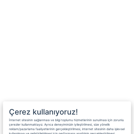
Çerez kullanıyoruz!
İnternet sitesinin sağlanması ve bilgi toplumu hizmetlerinin sunulması için zorunlu
çerezler kullanmaktayız. Ayrıca deneyiminizin iyileştirilmesi, size yönelik
reklam/pazarlama faaliyetlerinin gerçekleştirilmesi, internet sitesinin daha işlevsel
kullanılması ve geliştirilebilmesi için performans analizinin gerçekleştirilmesi