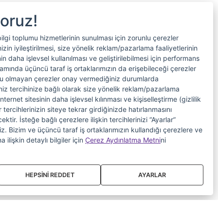
yoruz!
bilgi toplumu hizmetlerinin sunulması için zorunlu çerezler
in iyileştirilmesi, size yönelik reklam/pazarlama faaliyetlerinin
nin daha işlevsel kullanılması ve geliştirilebilmesi için performans
samında üçüncü taraf iş ortaklarımızın da erişebileceği çerezler
nlu olmayan çerezler onay vermediğiniz durumlarda
riniz tercihinize bağlı olarak size yönelik reklam/pazarlama
internet sitesinin daha işlevsel kılınması ve kişiselleştirme (gizlilik
 tercihlerinizin siteye tekrar girdiğinizde hatırlanmasını
tir. İsteğe bağlı çerezlere ilişkin tercihlerinizi “Ayarlar”
iniz. Bizim ve üçüncü taraf iş ortaklarımızın kullandığı çerezlere ve
a ilişkin detaylı bilgiler için
Çerez Aydınlatma Metni
ni
HEPSİNİ REDDET
AYARLAR