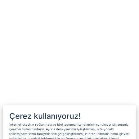
Çerez kullanıyoruz!
İnternet sitesinin sağlanması ve bilgi toplumu hizmetlerinin sunulması için zorunlu
çerezler kullanmaktayız. Ayrıca deneyiminizin iyileştirilmesi, size yönelik
reklam/pazarlama faaliyetlerinin gerçekleştirilmesi, internet sitesinin daha işlevsel
kullanılması ve geliştirilebilmesi için performans analizinin gerçekleştirilmesi