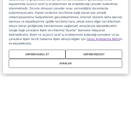
kapsamında üçüncü taraf iş ortaklarımızın da erişebileceği çerezler kullanılmak
istenmektedir. Zorunlu olmayan çerezler onay vermediğiniz durumlarda
kullanılmayacaktır. Kişisel verileriniz tercihinize bağlı olarak size yönelik
reklam/pazarlama faaliyetlerinin gerçekleştirilmesi, internet sitesinin daha işlevsel
kılınması ve kişiselleştirme (gizlilik tercihiniz hariç olmak üzere diğer tercihlerinizin
siteye tekrar girdiğinizde hatırlanmasını sağlamak) amaçlarıyla işlenebilecektir.
İsteğe bağlı çerezlere ilişkin tercihlerinizi “Ayarlar” ibaresine tıklayarak
belirtebilirsiniz. Bizim ve üçüncü taraf iş ortaklarımızın kullandığı çerezlere ve bu
çerezlere ilişkin tercih haklarına ilişkin detaylı bilgiler için
Çerez Aydınlatma Metni
ni
inceleyebilirsiniz.
HEPSİNİ KABUL ET
HEPSİNİ REDDET
AYARLAR
Copyright 2020 Digiturk Bu siteyi kullanarak sözleşmeyi kabul etmiş