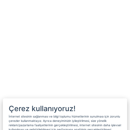
Çerez kullanıyoruz!
İnternet sitesinin sağlanması ve bilgi toplumu hizmetlerinin sunulması için zorunlu
çerezler kullanmaktayız. Ayrıca deneyiminizin iyileştirilmesi, size yönelik
reklam/pazarlama faaliyetlerinin gerçekleştirilmesi, internet sitesinin daha işlevsel
kullanılması ve geliştirilebilmesi için performans analizinin gerçekleştirilmesi