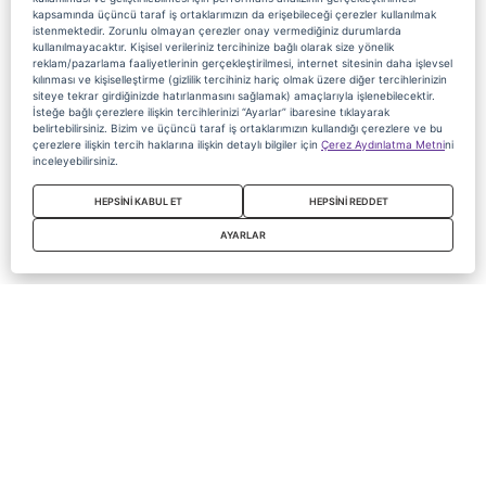
kapsamında üçüncü taraf iş ortaklarımızın da erişebileceği çerezler kullanılmak
istenmektedir. Zorunlu olmayan çerezler onay vermediğiniz durumlarda
kullanılmayacaktır. Kişisel verileriniz tercihinize bağlı olarak size yönelik
reklam/pazarlama faaliyetlerinin gerçekleştirilmesi, internet sitesinin daha işlevsel
kılınması ve kişiselleştirme (gizlilik tercihiniz hariç olmak üzere diğer tercihlerinizin
siteye tekrar girdiğinizde hatırlanmasını sağlamak) amaçlarıyla işlenebilecektir.
İsteğe bağlı çerezlere ilişkin tercihlerinizi “Ayarlar” ibaresine tıklayarak
belirtebilirsiniz. Bizim ve üçüncü taraf iş ortaklarımızın kullandığı çerezlere ve bu
çerezlere ilişkin tercih haklarına ilişkin detaylı bilgiler için
Çerez Aydınlatma Metni
ni
inceleyebilirsiniz.
HEPSİNİ KABUL ET
HEPSİNİ REDDET
AYARLAR
Copyright 2020 Digiturk Bu siteyi kullanarak sözleşmeyi kabul etmiş