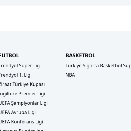
FUTBOL
BASKETBOL
Trendyol Süper Lig
Türkiye Sigorta Basketbol Süp
Trendyol 1. Lig
NBA
Ziraat Türkiye Kupası
İngiltere Premier Ligi
UEFA Şampiyonlar Ligi
UEFA Avrupa Ligi
UEFA Konferans Ligi