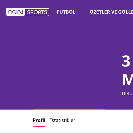
FUTBOL
ÖZETLER VE GOLL
3
M
Defa
Profil
İstatistikler