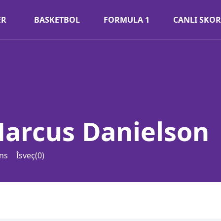
ER
BASKETBOL
FORMULA 1
CANLI SKOR
arcus Danielson
ns
İsveç
(
0
)