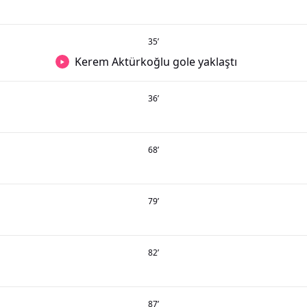
35
’
Kerem Aktürkoğlu gole yaklaştı
36
’
68
’
79
’
82
’
87
’