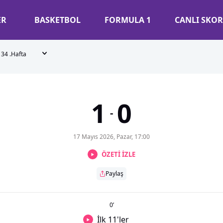
ER
BASKETBOL
FORMULA 1
CANLI SKOR
34 .Hafta
1
0
-
17 Mayıs 2026, Pazar, 17:00
ÖZETİ İZLE
Paylaş
0
’
İlk 11'ler