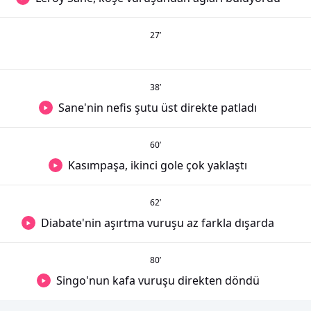
27
’
38
’
Sane'nin nefis şutu üst direkte patladı
60
’
Kasımpaşa, ikinci gole çok yaklaştı
62
’
Diabate'nin aşırtma vuruşu az farkla dışarda
80
’
Singo'nun kafa vuruşu direkten döndü