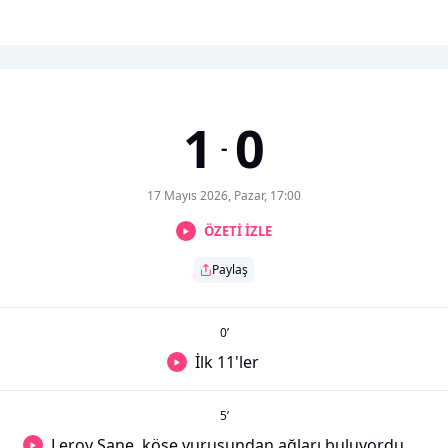
1
0
-
17 Mayıs 2026, Pazar, 17:00
ÖZETİ İZLE
Paylaş
0
’
İlk 11'ler
5
’
Leroy Sane, köşe vuruşundan ağları buluyordu