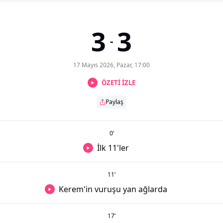
3
3
-
17 Mayıs 2026, Pazar, 17:00
ÖZETİ İZLE
Paylaş
0
’
İlk 11'ler
11
’
Kerem'in vuruşu yan ağlarda
17
’