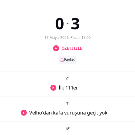
0
3
-
17 Mayıs 2026, Pazar, 17:00
ÖZETİ İZLE
Paylaş
0
’
İlk 11'ler
7
’
Velho'dan kafa vuruşuna geçit yok
18
’