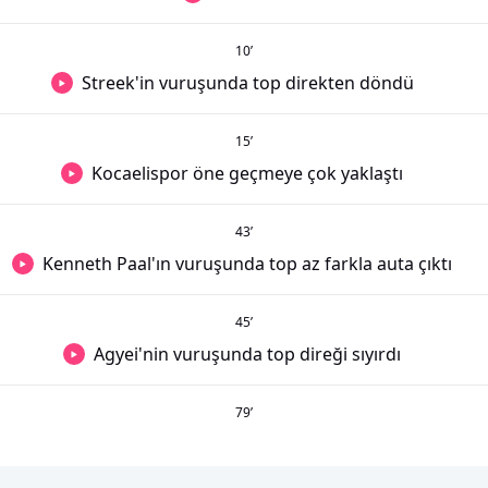
10
’
Streek'in vuruşunda top direkten döndü
15
’
Kocaelispor öne geçmeye çok yaklaştı
43
’
Kenneth Paal'ın vuruşunda top az farkla auta çıktı
45
’
Agyei'nin vuruşunda top direği sıyırdı
79
’