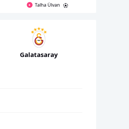
Talha Ülvan
Galatasaray