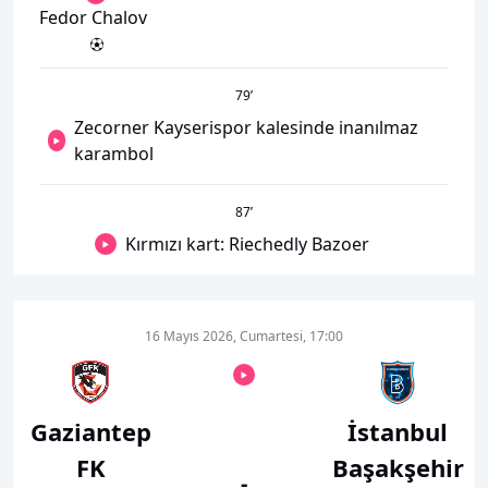
Fedor Chalov
79
’
Zecorner Kayserispor kalesinde inanılmaz
karambol
87
’
Kırmızı kart: Riechedly Bazoer
16 Mayıs 2026, Cumartesi, 17:00
Gaziantep
İstanbul
FK
Başakşehir
-