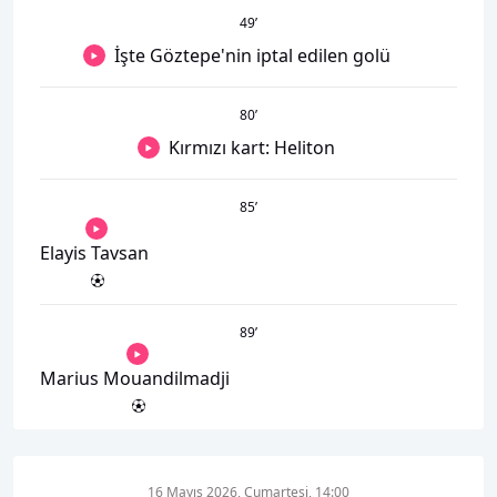
49
’
İşte Göztepe'nin iptal edilen golü
80
’
Kırmızı kart: Heliton
85
’
Elayis Tavsan
89
’
Marius Mouandilmadji
16 Mayıs 2026, Cumartesi, 14:00