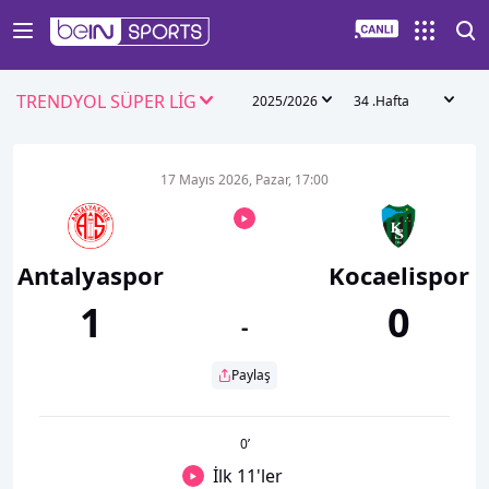
TRENDYOL SÜPER LİG
2025/2026
34 .Hafta
17 Mayıs 2026, Pazar, 17:00
Antalyaspor
Kocaelispor
1
0
-
Paylaş
0
’
İlk 11'ler