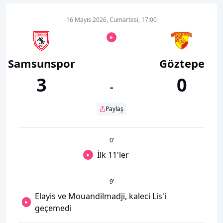
16 Mayıs 2026, Cumartesi, 17:00
Samsunspor
Göztepe
3
0
-
Paylaş
0
’
İlk 11'ler
9
’
Elayis ve Mouandilmadji, kaleci Lis'i
geçemedi