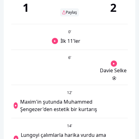
1
2
Paylaş
0
’
İlk 11'ler
6
’
Davie Selke
12
’
Maxim'in şutunda Muhammed
Şengezer'den estetik bir kurtarış
14
’
Lungoyi çalımlarla harika vurdu ama