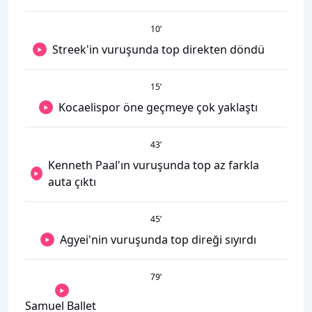
10
’
Streek'in vuruşunda top direkten döndü
15
’
Kocaelispor öne geçmeye çok yaklaştı
43
’
Kenneth Paal'ın vuruşunda top az farkla
auta çıktı
45
’
Agyei'nin vuruşunda top direği sıyırdı
79
’
Samuel Ballet