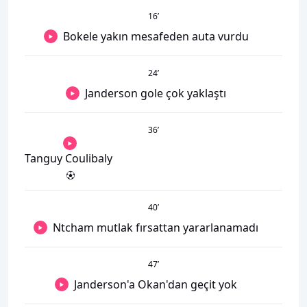
16
’
Bokele yakın mesafeden auta vurdu
24
’
Janderson gole çok yaklaştı
36
’
Tanguy Coulibaly
40
’
Ntcham mutlak fırsattan yararlanamadı
47
’
Janderson'a Okan'dan geçit yok