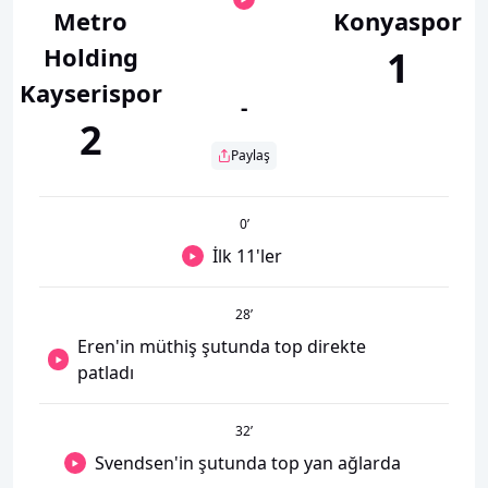
Metro
Konyaspor
Holding
1
Kayserispor
-
2
Paylaş
0
’
İlk 11'ler
28
’
Eren'in müthiş şutunda top direkte
patladı
32
’
Svendsen'in şutunda top yan ağlarda