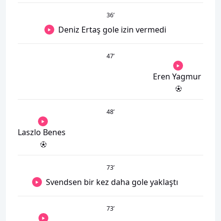
36
’
Deniz Ertaş gole izin vermedi
47
’
Eren Yagmur
48
’
Laszlo Benes
73
’
Svendsen bir kez daha gole yaklaştı
73
’