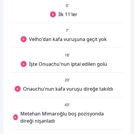
0
’
İlk 11'ler
7
’
Velho'dan kafa vuruşuna geçit yok
18
’
İşte Onuachu'nun iptal edilen golü
20
’
Onauchu'nun kafa vuruşu direğe takıldı
43
’
Metehan Mimaroğlu boş pozisyonda
direği nişanladı