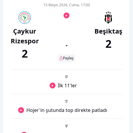
15 Mayıs 2026, Cuma, 17:00
Çaykur
Beşiktaş
Rizespor
2
-
2
Paylaş
0
’
İlk 11'ler
5
’
Hojer'in şutunda top direkte patladı
9
’