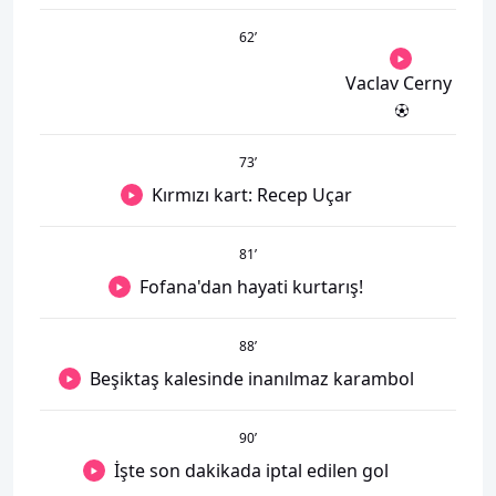
62
’
Vaclav Cerny
73
’
Kırmızı kart: Recep Uçar
81
’
Fofana'dan hayati kurtarış!
88
’
Beşiktaş kalesinde inanılmaz karambol
90
’
İşte son dakikada iptal edilen gol