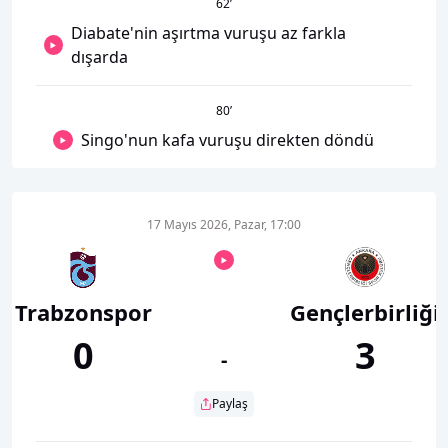
62
’
Diabate'nin aşırtma vuruşu az farkla
dışarda
80
’
Singo'nun kafa vuruşu direkten döndü
17 Mayıs 2026, Pazar, 17:00
Trabzonspor
Gençlerbirliği
0
3
-
Paylaş