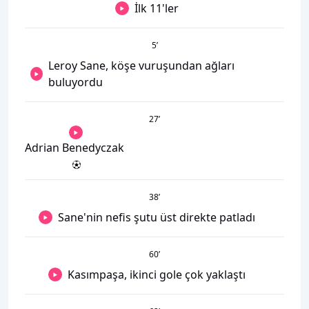
İlk 11'ler
5
’
Leroy Sane, köşe vuruşundan ağları
buluyordu
27
’
Adrian Benedyczak
38
’
Sane'nin nefis şutu üst direkte patladı
60
’
Kasımpaşa, ikinci gole çok yaklaştı