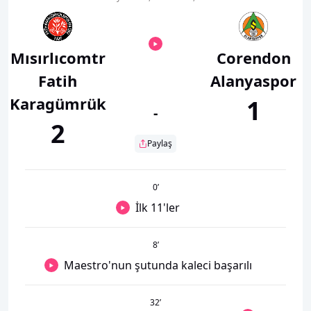
Mısırlıcomtr
Corendon
Fatih
Alanyaspor
Karagümrük
1
-
2
Paylaş
0
’
İlk 11'ler
8
’
Maestro'nun şutunda kaleci başarılı
32
’