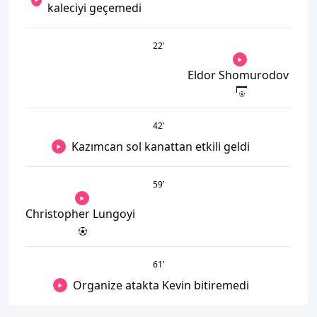
kaleciyi geçemedi
22
’
Eldor Shomurodov
42
’
Kazımcan sol kanattan etkili geldi
59
’
Christopher Lungoyi
61
’
Organize atakta Kevin bitiremedi