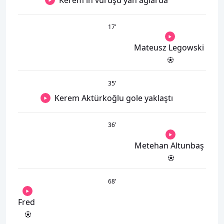
Kerem'in vuruşu yan ağlarda
17
’
Mateusz Legowski
35
’
Kerem Aktürkoğlu gole yaklaştı
36
’
Metehan Altunbaş
68
’
Fred