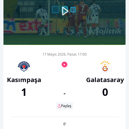
00:00
00:58
17 Mayıs 2026, Pazar, 17:00
Kasımpaşa
Galatasaray
1
0
-
Paylaş
0
’