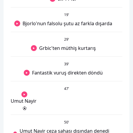
19
’
Bjorlo'nun falsolu şutu az farkla dışarda
29
’
Grbic'ten müthiş kurtarış
39
’
Fantastik vuruş direkten döndü
47
’
Umut Nayir
50
’
Umut Nayir ceza sahası dışından denedi