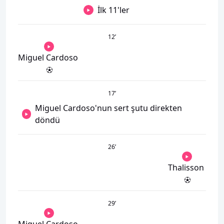
İlk 11'ler
12
’
Miguel Cardoso
17
’
Miguel Cardoso'nun sert şutu direkten
döndü
26
’
Thalisson
29
’