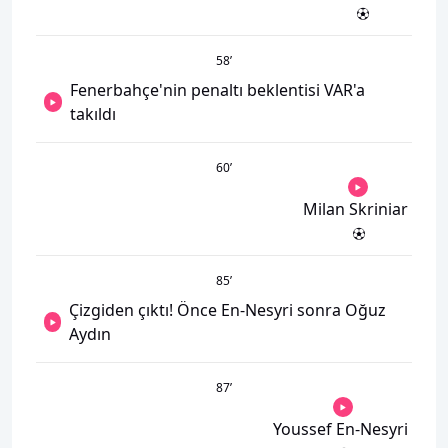
58
’
Fenerbahçe'nin penaltı beklentisi VAR'a
takıldı
60
’
Milan Skriniar
85
’
Çizgiden çıktı! Önce En-Nesyri sonra Oğuz
Aydın
87
’
Youssef En-Nesyri