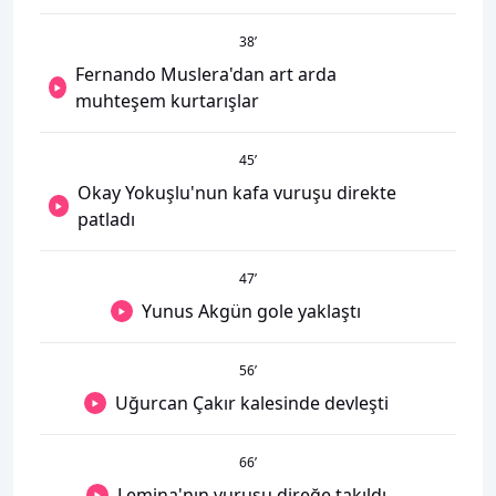
38
’
Fernando Muslera'dan art arda
muhteşem kurtarışlar
45
’
Okay Yokuşlu'nun kafa vuruşu direkte
patladı
47
’
Yunus Akgün gole yaklaştı
56
’
Uğurcan Çakır kalesinde devleşti
66
’
Lemina'nın vuruşu direğe takıldı