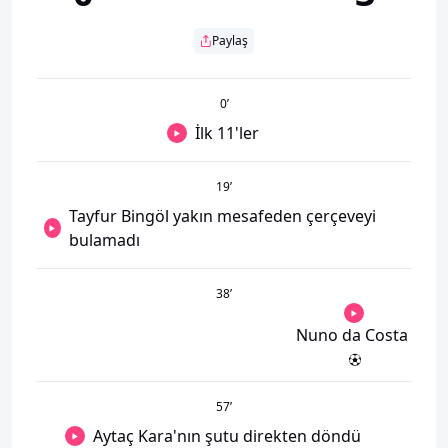
Paylaş
0
’
İlk 11'ler
19
’
Tayfur Bingöl yakın mesafeden çerçeveyi
bulamadı
38
’
Nuno da Costa
57
’
Aytaç Kara'nın şutu direkten döndü