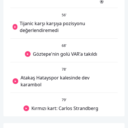
56
’
Tijanic karşı karşıya pozisyonu
değerlendiremedi
68
’
Göztepe'nin golü VAR'a takıldı
78
’
Atakaş Hatayspor kalesinde dev
karambol
79
’
Kırmızı kart: Carlos Strandberg