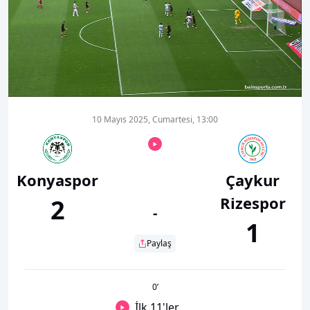
00:18
01:03
10 Mayıs 2025, Cumartesi, 13:00
Konyaspor
Çaykur
Rizespor
2
-
1
Paylaş
0
’
İlk 11'ler