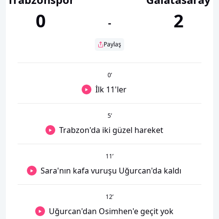
0
2
-
Paylaş
0
’
İlk 11'ler
5
’
Trabzon'da iki güzel hareket
11
’
Sara'nın kafa vuruşu Uğurcan'da kaldı
12
’
Uğurcan'dan Osimhen'e geçit yok