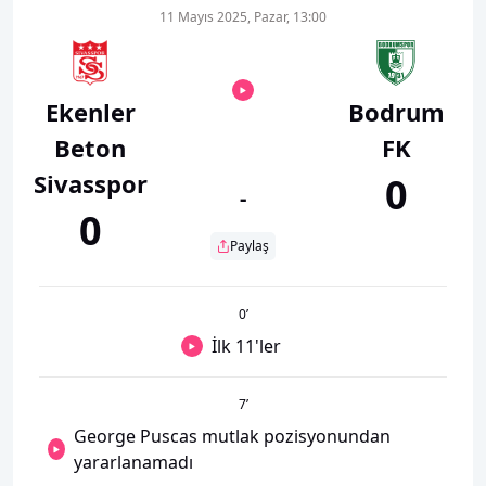
11 Mayıs 2025, Pazar, 13:00
Ekenler
Bodrum
Beton
FK
Sivasspor
0
-
0
Paylaş
0
’
İlk 11'ler
7
’
George Puscas mutlak pozisyonundan
yararlanamadı