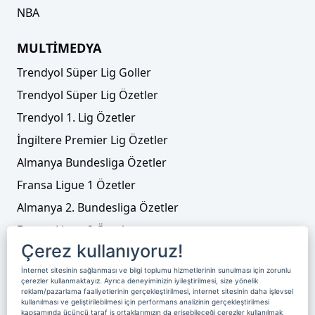
NBA
MULTİMEDYA
Trendyol Süper Lig Goller
Trendyol Süper Lig Özetler
Trendyol 1. Lig Özetler
İngiltere Premier Lig Özetler
Almanya Bundesliga Özetler
Fransa Ligue 1 Özetler
Almanya 2. Bundesliga Özetler
Fransa Ligue 2 Özetler
Çerez kullanıyoruz!
Tenis
İnternet sitesinin sağlanması ve bilgi toplumu hizmetlerinin sunulması için zorunlu
Video Liste
çerezler kullanmaktayız. Ayrıca deneyiminizin iyileştirilmesi, size yönelik
reklam/pazarlama faaliyetlerinin gerçekleştirilmesi, internet sitesinin daha işlevsel
Foto Galeriler
kullanılması ve geliştirilebilmesi için performans analizinin gerçekleştirilmesi
kapsamında üçüncü taraf iş ortaklarımızın da erişebileceği çerezler kullanılmak