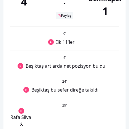
4
-
1
Paylaş
0
’
İlk 11'ler
4
’
Beşiktaş art arda net pozisyon buldu
24
’
Beşiktaş bu sefer direğe takıldı
29
’
Rafa Silva