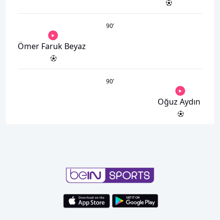
90
’
Ömer Faruk Beyaz
90
’
Oğuz Aydın