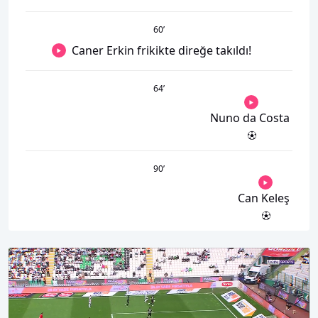
60
’
Caner Erkin frikikte direğe takıldı!
64
’
Nuno da Costa
90
’
Can Keleş