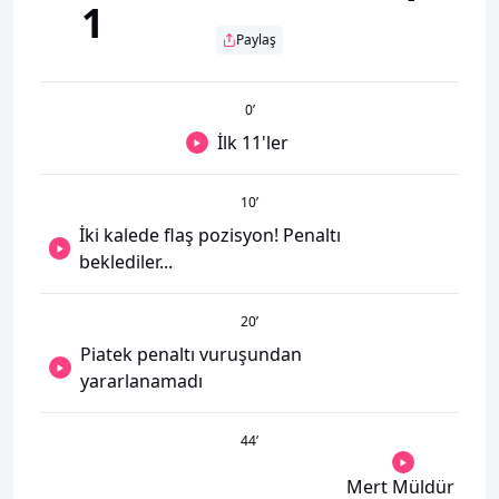
1
Paylaş
0
’
İlk 11'ler
10
’
İki kalede flaş pozisyon! Penaltı
beklediler...
20
’
Piatek penaltı vuruşundan
yararlanamadı
44
’
Mert Müldür