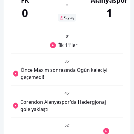
-
0
1
Paylaş
0
’
İlk 11'ler
35
’
Önce Maxim sonrasında Ogün kaleciyi
geçemedi!
45
’
Corendon Alanyaspor'da Hadergjonaj
gole yaklaştı
52
’