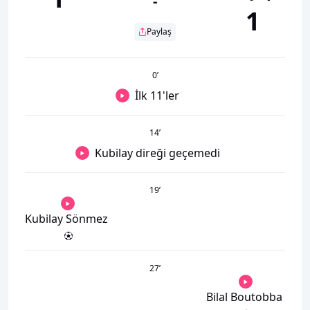
-
1
Paylaş
0
’
İlk 11'ler
14
’
Kubilay direği geçemedi
19
’
Kubilay Sönmez
27
’
Bilal Boutobba