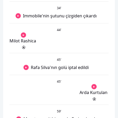
34
’
Immobile'nin şutunu çizgiden çıkardı
44
’
Milot Rashica
45
’
Rafa Silva'nın golü iptal edildi
45
’
Arda Kurtulan
59
’