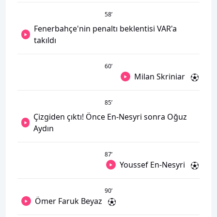
58
’
Fenerbahçe'nin penaltı beklentisi VAR'a
takıldı
60
’
Milan Skriniar
85
’
Çizgiden çıktı! Önce En-Nesyri sonra Oğuz
Aydın
87
’
Youssef En-Nesyri
90
’
Ömer Faruk Beyaz