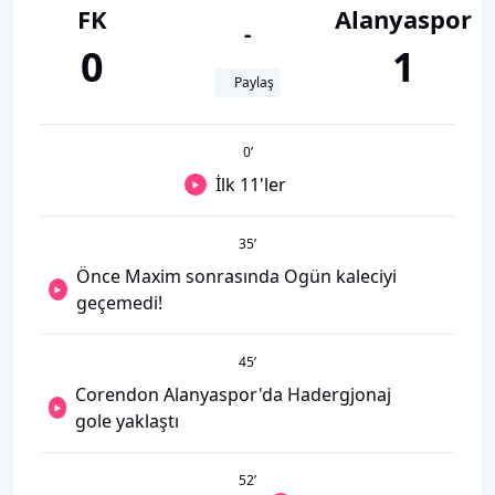
FK
Alanyaspor
-
0
1
Paylaş
0
’
İlk 11'ler
35
’
Önce Maxim sonrasında Ogün kaleciyi
geçemedi!
45
’
Corendon Alanyaspor'da Hadergjonaj
gole yaklaştı
52
’