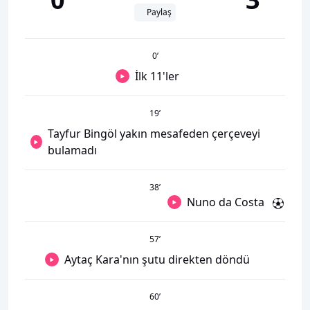
Paylaş
0
’
İlk 11'ler
19
’
Tayfur Bingöl yakın mesafeden çerçeveyi
bulamadı
38
’
Nuno da Costa
57
’
Aytaç Kara'nın şutu direkten döndü
60
’