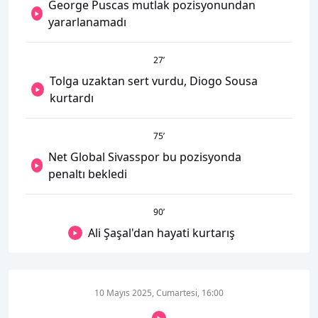
George Puscas mutlak pozisyonundan
yararlanamadı
27
’
Tolga uzaktan sert vurdu, Diogo Sousa
kurtardı
75
’
Net Global Sivasspor bu pozisyonda
penaltı bekledi
90
’
Ali Şaşal'dan hayati kurtarış
10 Mayıs 2025, Cumartesi, 16:00