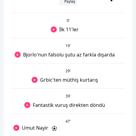
Paylaş
0
’
İlk 11'ler
19
’
Bjorlo'nun falsolu şutu az farkla dışarda
29
’
Grbic'ten müthiş kurtarış
39
’
Fantastik vuruş direkten döndü
47
’
Umut Nayir