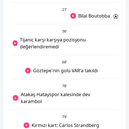
27
’
Bilal Boutobba
56
’
Tijanic karşı karşıya pozisyonu
değerlendiremedi
68
’
Göztepe'nin golü VAR'a takıldı
78
’
Atakaş Hatayspor kalesinde dev
karambol
79
’
Kırmızı kart: Carlos Strandberg