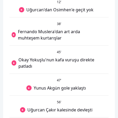
12
’
Uğurcan'dan Osimhen'e geçit yok
38
’
Fernando Muslera'dan art arda
muhteşem kurtarışlar
45
’
Okay Yokuşlu'nun kafa vuruşu direkte
patladı
47
’
Yunus Akgün gole yaklaştı
56
’
Uğurcan Çakır kalesinde devleşti