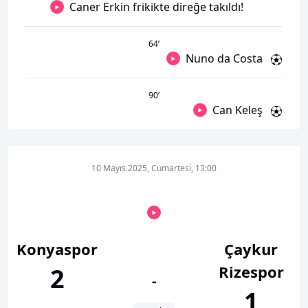
Caner Erkin frikikte direğe takıldı!
64
’
Nuno da Costa
90
’
Can Keleş
10 Mayıs 2025, Cumartesi, 13:00
Konyaspor
Çaykur
Rizespor
2
-
1