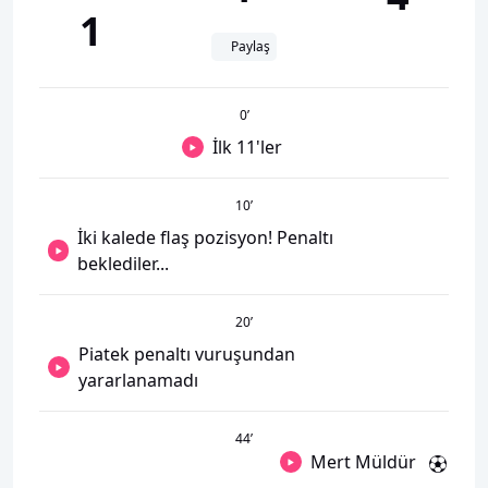
1
Paylaş
0
’
İlk 11'ler
10
’
İki kalede flaş pozisyon! Penaltı
beklediler...
20
’
Piatek penaltı vuruşundan
yararlanamadı
44
’
Mert Müldür