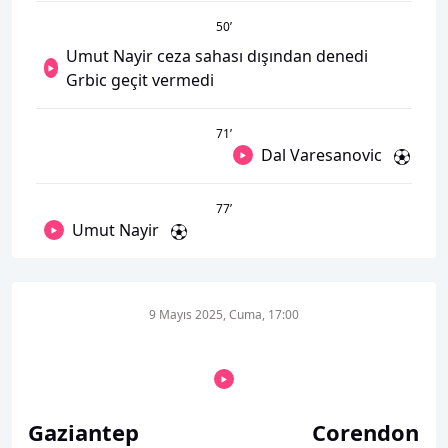
50
’
Umut Nayir ceza sahası dışından denedi
Grbic geçit vermedi
71
’
Dal Varesanovic
77
’
Umut Nayir
9 Mayıs 2025, Cuma, 17:00
Gaziantep
Corendon