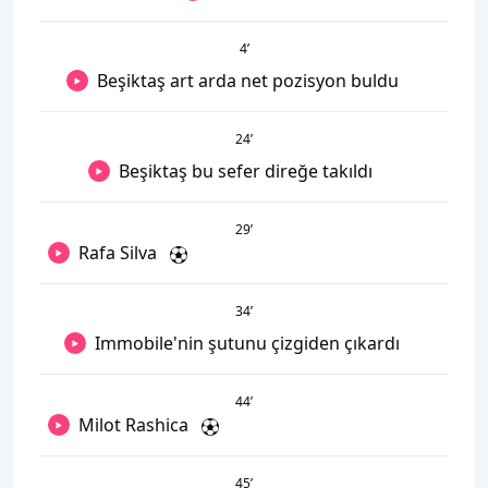
4
’
Beşiktaş art arda net pozisyon buldu
24
’
Beşiktaş bu sefer direğe takıldı
29
’
Rafa Silva
34
’
Immobile'nin şutunu çizgiden çıkardı
44
’
Milot Rashica
45
’