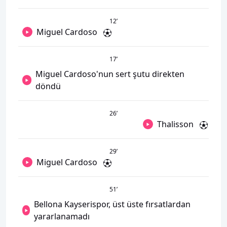
12
’
Miguel Cardoso
17
’
Miguel Cardoso'nun sert şutu direkten
döndü
26
’
Thalisson
29
’
Miguel Cardoso
51
’
Bellona Kayserispor, üst üste fırsatlardan
yararlanamadı