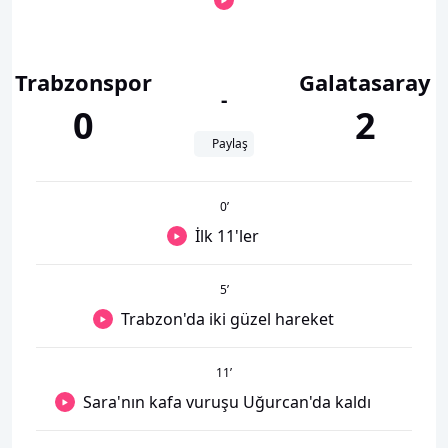
Trabzonspor
Galatasaray
-
0
2
Paylaş
0
’
İlk 11'ler
5
’
Trabzon'da iki güzel hareket
11
’
Sara'nın kafa vuruşu Uğurcan'da kaldı