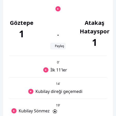
Göztepe
Atakaş
Hatayspor
1
-
1
Paylaş
0
’
İlk 11'ler
14
’
Kubilay direği geçemedi
19
’
Kubilay Sönmez