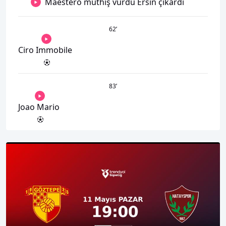
Maestero müthiş vurdu Ersin çıkardı
62
’
Ciro Immobile
83
’
Joao Mario