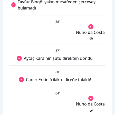
Tayfur Bingöl yakın mesafeden çerçeveyi
bulamadı
38
’
Nuno da Costa
57
’
Aytaç Kara'nın şutu direkten döndü
60
’
Caner Erkin frikikte direğe takıldı!
64
’
Nuno da Costa