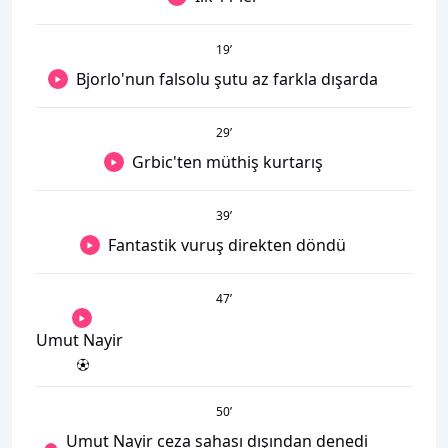
19
’
Bjorlo'nun falsolu şutu az farkla dışarda
29
’
Grbic'ten müthiş kurtarış
39
’
Fantastik vuruş direkten döndü
47
’
Umut Nayir
50
’
Umut Nayir ceza sahası dışından denedi