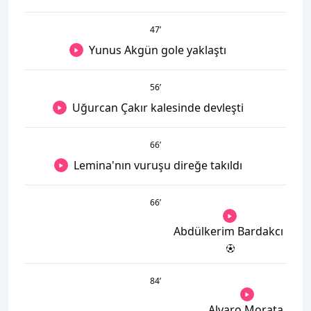
47
’
Yunus Akgün gole yaklaştı
56
’
Uğurcan Çakır kalesinde devleşti
66
’
Lemina'nın vuruşu direğe takıldı
66
’
Abdülkerim Bardakcı
84
’
Alvaro Morata