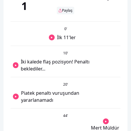
1
Paylaş
0
’
İlk 11'ler
10
’
İki kalede flaş pozisyon! Penaltı
beklediler...
20
’
Piatek penaltı vuruşundan
yararlanamadı
44
’
Mert Müldür