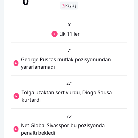
0
Paylaş
0
’
İlk 11'ler
7
’
George Puscas mutlak pozisyonundan
yararlanamadı
27
’
Tolga uzaktan sert vurdu, Diogo Sousa
kurtardı
75
’
Net Global Sivasspor bu pozisyonda
penaltı bekledi