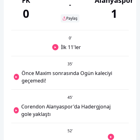
-
0
1
Paylaş
0
’
İlk 11'ler
35
’
Önce Maxim sonrasında Ogün kaleciyi
geçemedi!
45
’
Corendon Alanyaspor'da Hadergjonaj
gole yaklaştı
52
’