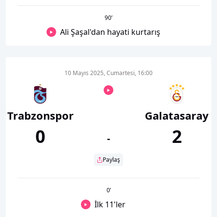
90
’
Ali Şaşal'dan hayati kurtarış
10 Mayıs 2025, Cumartesi, 16:00
Trabzonspor
Galatasaray
0
2
-
Paylaş
0
’
İlk 11'ler