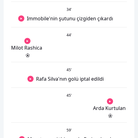
34
’
Immobile'nin şutunu çizgiden çıkardı
44
’
Milot Rashica
45
’
Rafa Silva'nın golü iptal edildi
45
’
Arda Kurtulan
59
’