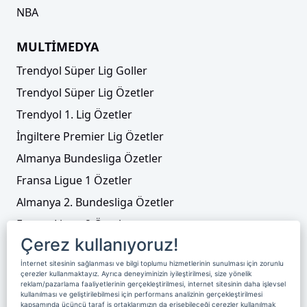
NBA
MULTİMEDYA
Trendyol Süper Lig Goller
Trendyol Süper Lig Özetler
Trendyol 1. Lig Özetler
İngiltere Premier Lig Özetler
Almanya Bundesliga Özetler
Fransa Ligue 1 Özetler
Almanya 2. Bundesliga Özetler
Fransa Ligue 2 Özetler
Çerez kullanıyoruz!
Tenis
İnternet sitesinin sağlanması ve bilgi toplumu hizmetlerinin sunulması için zorunlu
Video Liste
çerezler kullanmaktayız. Ayrıca deneyiminizin iyileştirilmesi, size yönelik
reklam/pazarlama faaliyetlerinin gerçekleştirilmesi, internet sitesinin daha işlevsel
Foto Galeriler
kullanılması ve geliştirilebilmesi için performans analizinin gerçekleştirilmesi
kapsamında üçüncü taraf iş ortaklarımızın da erişebileceği çerezler kullanılmak