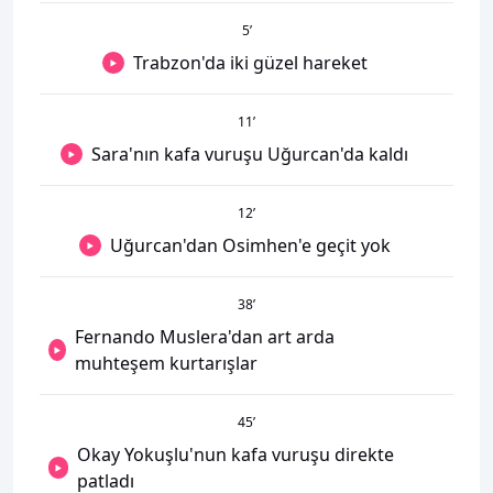
5
’
Trabzon'da iki güzel hareket
11
’
Sara'nın kafa vuruşu Uğurcan'da kaldı
12
’
Uğurcan'dan Osimhen'e geçit yok
38
’
Fernando Muslera'dan art arda
muhteşem kurtarışlar
45
’
Okay Yokuşlu'nun kafa vuruşu direkte
patladı