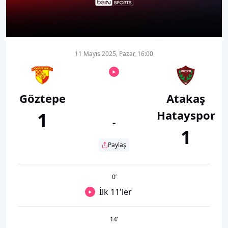
00:01
00:00
11 Mayıs 2025, Pazar, 16:00
Göztepe
Atakaş
Hatayspor
1
-
1
Paylaş
0
’
İlk 11'ler
14
’