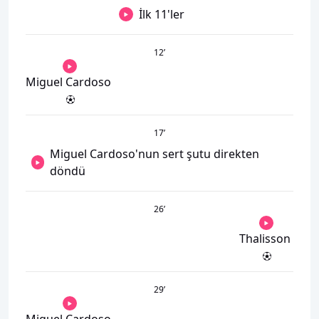
İlk 11'ler
12
’
Miguel Cardoso
17
’
Miguel Cardoso'nun sert şutu direkten
döndü
26
’
Thalisson
29
’