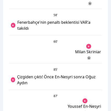
58
’
Fenerbahçe'nin penaltı beklentisi VAR'a
takıldı
60
’
Milan Skriniar
85
’
Çizgiden çıktı! Önce En-Nesyri sonra Oğuz
Aydın
87
’
Youssef En-Nesyri