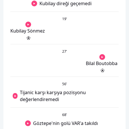
Kubilay direği geçemedi
19
’
Kubilay Sönmez
27
’
Bilal Boutobba
56
’
Tijanic karşı karşıya pozisyonu
değerlendiremedi
68
’
Göztepe'nin golü VAR'a takıldı