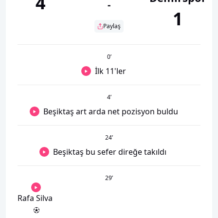
4
-
1
Paylaş
0
’
İlk 11'ler
4
’
Beşiktaş art arda net pozisyon buldu
24
’
Beşiktaş bu sefer direğe takıldı
29
’
Rafa Silva