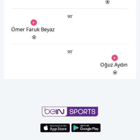
90
’
Ömer Faruk Beyaz
90
’
Oğuz Aydın