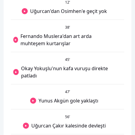
12
’
Uğurcan'dan Osimhen'e geçit yok
38
’
Fernando Muslera'dan art arda
muhteşem kurtarışlar
45
’
Okay Yokuşlu'nun kafa vuruşu direkte
patladı
47
’
Yunus Akgün gole yaklaştı
56
’
Uğurcan Çakır kalesinde devleşti