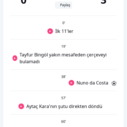
Paylaş
0
’
İlk 11'ler
19
’
Tayfur Bingöl yakın mesafeden çerçeveyi
bulamadı
38
’
Nuno da Costa
57
’
Aytaç Kara'nın şutu direkten döndü
60
’