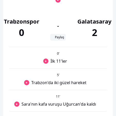
Trabzonspor
Galatasaray
-
0
2
Paylaş
0
’
İlk 11'ler
5
’
Trabzon'da iki güzel hareket
11
’
Sara'nın kafa vuruşu Uğurcan'da kaldı