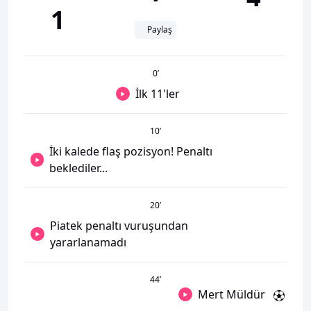
1
Paylaş
0
’
İlk 11'ler
10
’
İki kalede flaş pozisyon! Penaltı
beklediler...
20
’
Piatek penaltı vuruşundan
yararlanamadı
44
’
Mert Müldür