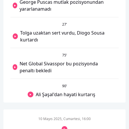
George Puscas mutlak pozisyonundan
yararlanamadı
27
’
Tolga uzaktan sert vurdu, Diogo Sousa
kurtardı
75
’
Net Global Sivasspor bu pozisyonda
penaltı bekledi
90
’
Ali Şaşal'dan hayati kurtarış
10 Mayıs 2025, Cumartesi, 16:00