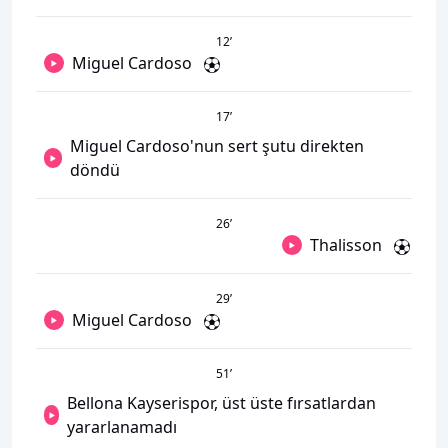
12
’
Miguel Cardoso
17
’
Miguel Cardoso'nun sert şutu direkten
döndü
26
’
Thalisson
29
’
Miguel Cardoso
51
’
Bellona Kayserispor, üst üste fırsatlardan
yararlanamadı