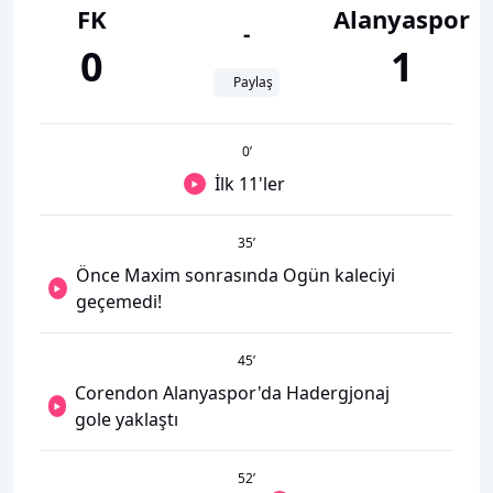
FK
Alanyaspor
-
0
1
Paylaş
0
’
İlk 11'ler
35
’
Önce Maxim sonrasında Ogün kaleciyi
geçemedi!
45
’
Corendon Alanyaspor'da Hadergjonaj
gole yaklaştı
52
’