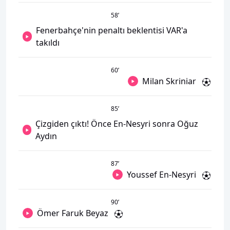
58
’
Fenerbahçe'nin penaltı beklentisi VAR'a
takıldı
60
’
Milan Skriniar
85
’
Çizgiden çıktı! Önce En-Nesyri sonra Oğuz
Aydın
87
’
Youssef En-Nesyri
90
’
Ömer Faruk Beyaz