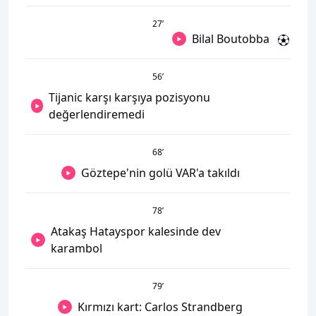
27
’
Bilal Boutobba
56
’
Tijanic karşı karşıya pozisyonu
değerlendiremedi
68
’
Göztepe'nin golü VAR'a takıldı
78
’
Atakaş Hatayspor kalesinde dev
karambol
79
’
Kırmızı kart: Carlos Strandberg