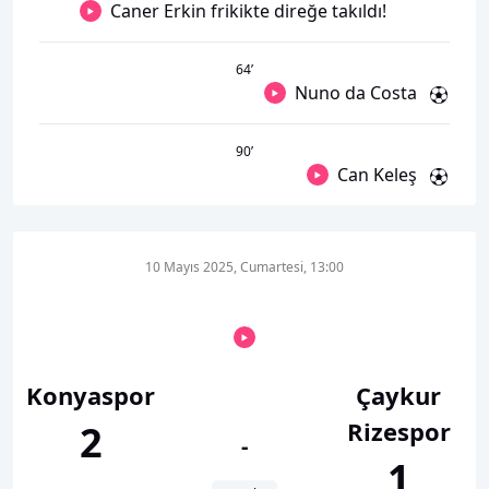
Caner Erkin frikikte direğe takıldı!
64
’
Nuno da Costa
90
’
Can Keleş
10 Mayıs 2025, Cumartesi, 13:00
Konyaspor
Çaykur
Rizespor
2
-
1