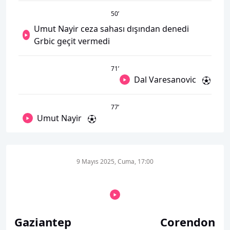
50
’
Umut Nayir ceza sahası dışından denedi
Grbic geçit vermedi
71
’
Dal Varesanovic
77
’
Umut Nayir
9 Mayıs 2025, Cuma, 17:00
Gaziantep
Corendon