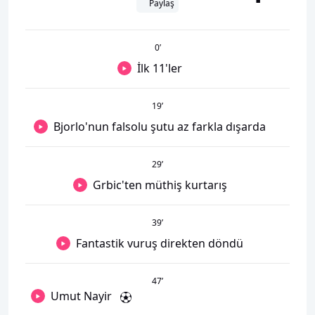
Paylaş
0
’
İlk 11'ler
19
’
Bjorlo'nun falsolu şutu az farkla dışarda
29
’
Grbic'ten müthiş kurtarış
39
’
Fantastik vuruş direkten döndü
47
’
Umut Nayir