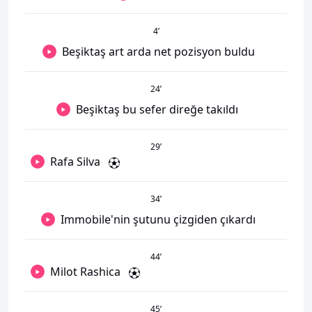
4
’
Beşiktaş art arda net pozisyon buldu
24
’
Beşiktaş bu sefer direğe takıldı
29
’
Rafa Silva
34
’
Immobile'nin şutunu çizgiden çıkardı
44
’
Milot Rashica
45
’