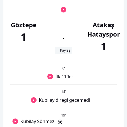
Göztepe
Atakaş
Hatayspor
1
-
1
Paylaş
0
’
İlk 11'ler
14
’
Kubilay direği geçemedi
19
’
Kubilay Sönmez