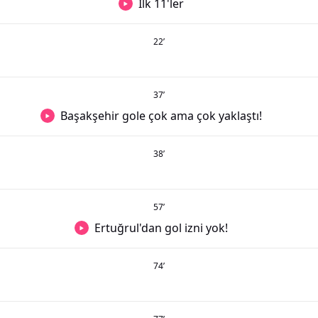
İlk 11'ler
22
’
37
’
Başakşehir gole çok ama çok yaklaştı!
38
’
57
’
Ertuğrul'dan gol izni yok!
74
’