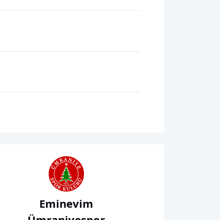
Eminevim
Ümraniyespor