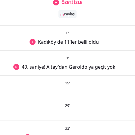
ÖZETİ İZLE
Paylaş
0
’
Kadıköy'de 11'ler belli oldu
1
’
49. saniye! Altay'dan Geroldo'ya geçit yok
19
’
29
’
32
’