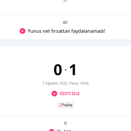
77
’
82
’
Yunus net fırsattan faydalanamadı!
0
1
-
7 Ağustos 2022, Pazar, 18:45
ÖZETİ İZLE
Paylaş
0
’