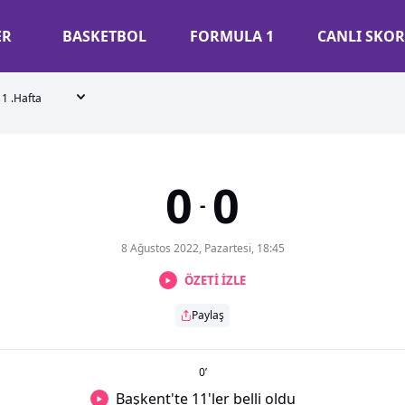
ER
BASKETBOL
FORMULA 1
CANLI SKOR
1 .Hafta
0
0
-
8 Ağustos 2022, Pazartesi, 18:45
ÖZETİ İZLE
Paylaş
0
’
Başkent'te 11'ler belli oldu