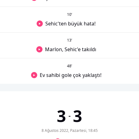
10
’
Sehic'ten büyük hata!
13
’
Marlon, Sehic'e takıldı
48
’
Ev sahibi gole çok yaklaştı!
3
3
-
8 Ağustos 2022, Pazartesi, 18:45