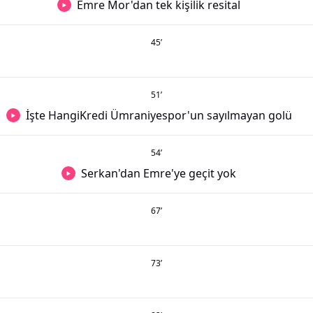
Emre Mor'dan tek kişilik resital
45
’
51
’
İşte HangiKredi Ümraniyespor'un sayılmayan golü
54
’
Serkan'dan Emre'ye geçit yok
67
’
73
’