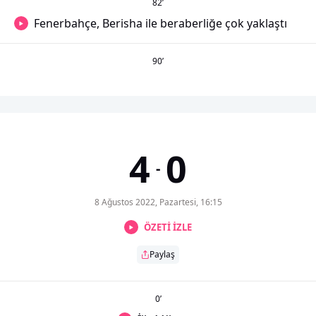
82
’
Fenerbahçe, Berisha ile beraberliğe çok yaklaştı
90
’
4
0
-
8 Ağustos 2022, Pazartesi, 16:15
ÖZETİ İZLE
Paylaş
0
’