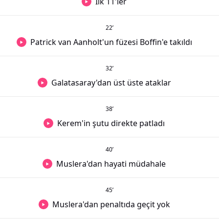
İlk 11'ler
22
’
Patrick van Aanholt'un füzesi Boffin'e takıldı
32
’
Galatasaray'dan üst üste ataklar
38
’
Kerem'in şutu direkte patladı
40
’
Muslera'dan hayati müdahale
45
’
Muslera'dan penaltıda geçit yok