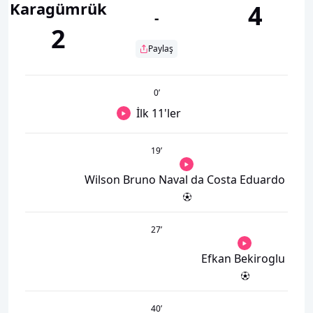
Karagümrük
4
-
2
Paylaş
0
’
İlk 11'ler
19
’
Wilson Bruno Naval da Costa Eduardo
27
’
Efkan Bekiroglu
40
’