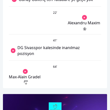
22
’
Alexandru Maxim
41
’
DG Sivasspor kalesinde inanılmaz
pozisyon
64
’
Max-Alain Gradel