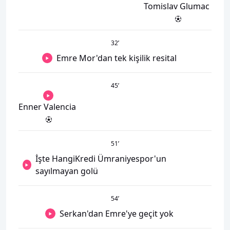
Tomislav Glumac
32
’
Emre Mor'dan tek kişilik resital
45
’
Enner Valencia
51
’
İşte HangiKredi Ümraniyespor'un
sayılmayan golü
54
’
Serkan'dan Emre'ye geçit yok