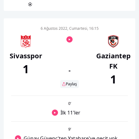
6 Ağustos 2022, Cumartesi, 16:15
Sivasspor
Gaziantep
FK
1
-
1
Paylaş
0
’
İlk 11'ler
9
’
Günay Güvenç'ten Yatabare'ye geçit yok