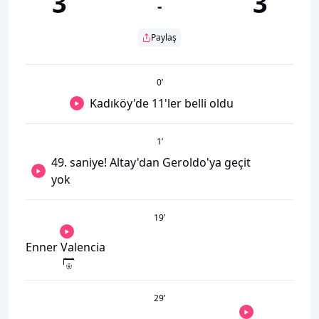
3
3
-
Paylaş
0
’
Kadıköy'de 11'ler belli oldu
1
’
49. saniye! Altay'dan Geroldo'ya geçit
yok
19
’
Enner Valencia
29
’