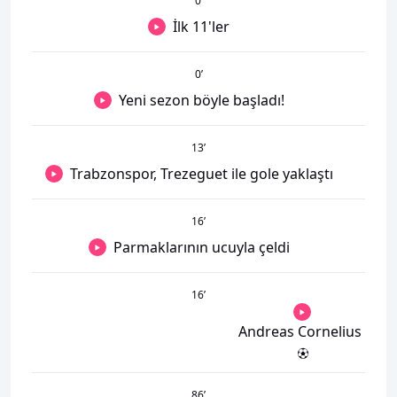
0
’
İlk 11'ler
0
’
Yeni sezon böyle başladı!
13
’
Trabzonspor, Trezeguet ile gole yaklaştı
16
’
Parmaklarının ucuyla çeldi
16
’
Andreas Cornelius
86
’