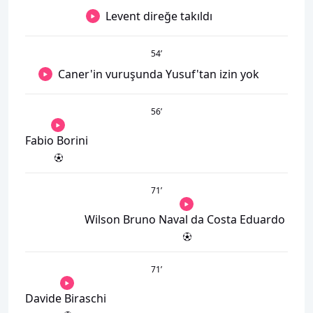
Levent direğe takıldı
54
’
Caner'in vuruşunda Yusuf'tan izin yok
56
’
Fabio Borini
71
’
Wilson Bruno Naval da Costa Eduardo
71
’
Davide Biraschi