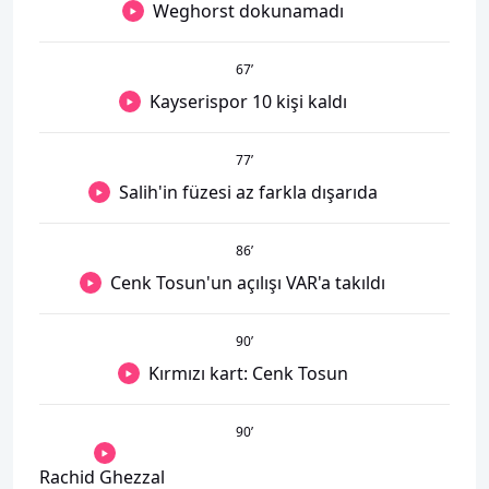
Weghorst dokunamadı
67
’
Kayserispor 10 kişi kaldı
77
’
Salih'in füzesi az farkla dışarıda
86
’
Cenk Tosun'un açılışı VAR'a takıldı
90
’
Kırmızı kart: Cenk Tosun
90
’
Rachid Ghezzal