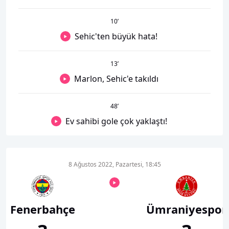
10
’
Sehic'ten büyük hata!
13
’
Marlon, Sehic'e takıldı
48
’
Ev sahibi gole çok yaklaştı!
8 Ağustos 2022, Pazartesi, 18:45
Fenerbahçe
Ümraniyespor