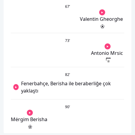
67
’
Valentin Gheorghe
73
’
Antonio Mrsic
82
’
Fenerbahçe, Berisha ile beraberliğe çok
yaklaştı
90
’
Mërgim Berisha