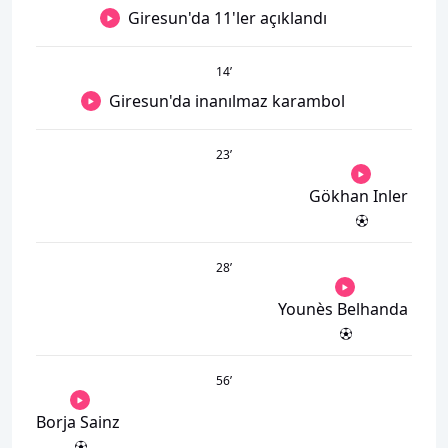
Giresun'da 11'ler açıklandı
14
’
Giresun'da inanılmaz karambol
23
’
Gökhan Inler
28
’
Younès Belhanda
56
’
Borja Sainz