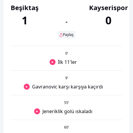
Beşiktaş
Kayserispor
1
0
-
Paylaş
0
’
İlk 11'ler
9
’
Gavranovic karşı karşıya kaçırdı
55
’
Jeneriklik golü ıskaladı
60
’