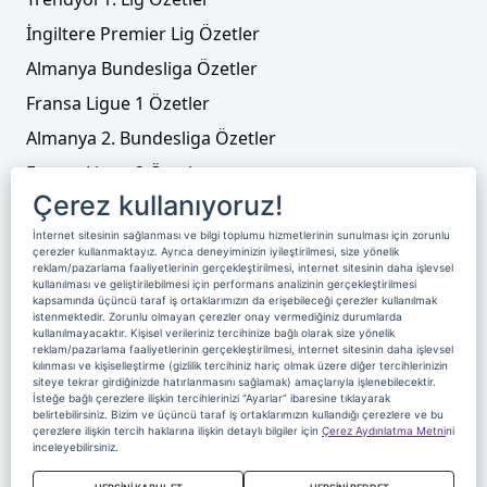
İngiltere Premier Lig Özetler
Almanya Bundesliga Özetler
Fransa Ligue 1 Özetler
Almanya 2. Bundesliga Özetler
Fransa Ligue 2 Özetler
Çerez kullanıyoruz!
Tenis
İnternet sitesinin sağlanması ve bilgi toplumu hizmetlerinin sunulması için zorunlu
Video Liste
çerezler kullanmaktayız. Ayrıca deneyiminizin iyileştirilmesi, size yönelik
reklam/pazarlama faaliyetlerinin gerçekleştirilmesi, internet sitesinin daha işlevsel
Foto Galeriler
kullanılması ve geliştirilebilmesi için performans analizinin gerçekleştirilmesi
kapsamında üçüncü taraf iş ortaklarımızın da erişebileceği çerezler kullanılmak
istenmektedir. Zorunlu olmayan çerezler onay vermediğiniz durumlarda
kullanılmayacaktır. Kişisel verileriniz tercihinize bağlı olarak size yönelik
Üyelik
Yayın Akışı
Reklam
Site Sözleşmesi
reklam/pazarlama faaliyetlerinin gerçekleştirilmesi, internet sitesinin daha işlevsel
kılınması ve kişiselleştirme (gizlilik tercihiniz hariç olmak üzere diğer tercihlerinizin
Künye ve İletişim
Çerez Politikası
siteye tekrar girdiğinizde hatırlanmasını sağlamak) amaçlarıyla işlenebilecektir.
İsteğe bağlı çerezlere ilişkin tercihlerinizi “Ayarlar” ibaresine tıklayarak
Çerez Yönetimi
Veri Sahibi Başvuru Formu
belirtebilirsiniz. Bizim ve üçüncü taraf iş ortaklarımızın kullandığı çerezlere ve bu
çerezlere ilişkin tercih haklarına ilişkin detaylı bilgiler için
Çerez Aydınlatma Metni
ni
Nereden İzlerim
inceleyebilirsiniz.
Copyright 2020 Digiturk Bu siteyi kullanarak sözleşmeyi kabul etmiş