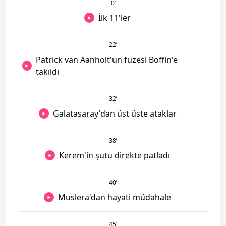
0
’
İlk 11'ler
22
’
Patrick van Aanholt'un füzesi Boffin'e
takıldı
32
’
Galatasaray'dan üst üste ataklar
38
’
Kerem'in şutu direkte patladı
40
’
Muslera'dan hayati müdahale
45
’