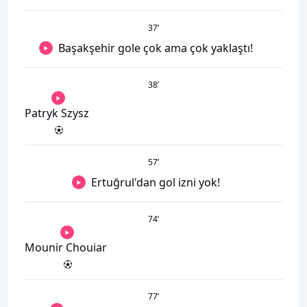
37
’
Başakşehir gole çok ama çok yaklaştı!
38
’
Patryk Szysz
57
’
Ertuğrul'dan gol izni yok!
74
’
Mounir Chouiar
77
’