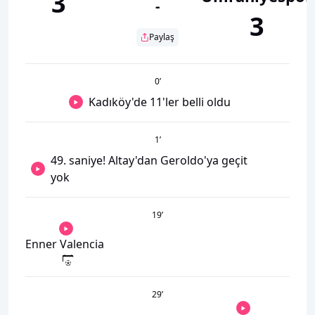
3
-
3
Paylaş
0
’
Kadıköy'de 11'ler belli oldu
1
’
49. saniye! Altay'dan Geroldo'ya geçit
yok
19
’
Enner Valencia
29
’