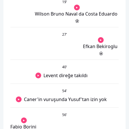
19
’
Wilson Bruno Naval da Costa Eduardo
27
’
Efkan Bekiroglu
40
’
Levent direğe takıldı
54
’
Caner'in vuruşunda Yusuf'tan izin yok
56
’
Fabio Borini