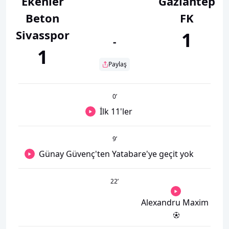
Ekenler
Gaziantep
Beton
FK
Sivasspor
1
-
1
Paylaş
0
’
İlk 11'ler
9
’
Günay Güvenç'ten Yatabare'ye geçit yok
22
’
Alexandru Maxim