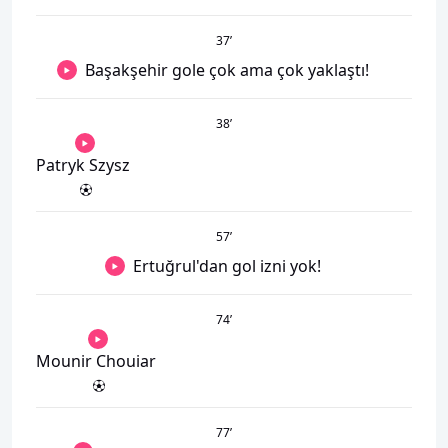
37
’
Başakşehir gole çok ama çok yaklaştı!
38
’
Patryk Szysz
57
’
Ertuğrul'dan gol izni yok!
74
’
Mounir Chouiar
77
’