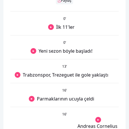
Paylaş
0
’
İlk 11'ler
0
’
Yeni sezon böyle başladı!
13
’
Trabzonspor, Trezeguet ile gole yaklaştı
16
’
Parmaklarının ucuyla çeldi
16
’
Andreas Cornelius