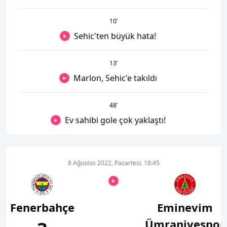
10
’
Sehic'ten büyük hata!
13
’
Marlon, Sehic'e takıldı
48
’
Ev sahibi gole çok yaklaştı!
8 Ağustos 2022, Pazartesi, 18:45
Fenerbahçe
Eminevim
Ümraniyespor