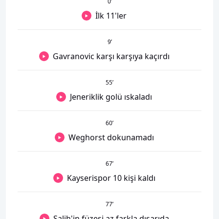
0
’
İlk 11'ler
9
’
Gavranovic karşı karşıya kaçırdı
55
’
Jeneriklik golü ıskaladı
60
’
Weghorst dokunamadı
67
’
Kayserispor 10 kişi kaldı
77
’
Salih'in füzesi az farkla dışarıda