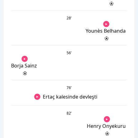
28
’
Younès Belhanda
56
’
Borja Sainz
76
’
Ertaç kalesinde devleşti
82
’
Henry Onyekuru