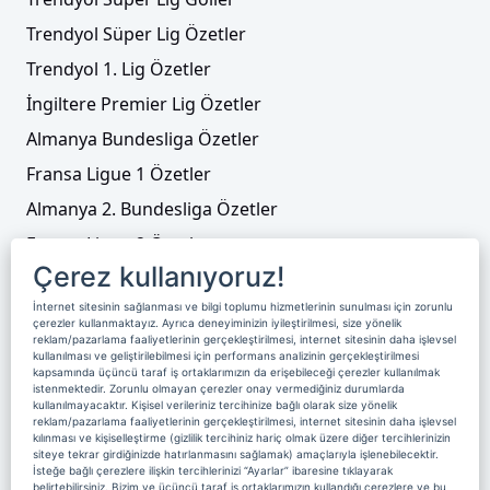
Trendyol Süper Lig Özetler
Trendyol 1. Lig Özetler
İngiltere Premier Lig Özetler
Almanya Bundesliga Özetler
Fransa Ligue 1 Özetler
Almanya 2. Bundesliga Özetler
Fransa Ligue 2 Özetler
Çerez kullanıyoruz!
Tenis
İnternet sitesinin sağlanması ve bilgi toplumu hizmetlerinin sunulması için zorunlu
Video Liste
çerezler kullanmaktayız. Ayrıca deneyiminizin iyileştirilmesi, size yönelik
reklam/pazarlama faaliyetlerinin gerçekleştirilmesi, internet sitesinin daha işlevsel
Foto Galeriler
kullanılması ve geliştirilebilmesi için performans analizinin gerçekleştirilmesi
kapsamında üçüncü taraf iş ortaklarımızın da erişebileceği çerezler kullanılmak
istenmektedir. Zorunlu olmayan çerezler onay vermediğiniz durumlarda
kullanılmayacaktır. Kişisel verileriniz tercihinize bağlı olarak size yönelik
Üyelik
Yayın Akışı
Reklam
Site Sözleşmesi
reklam/pazarlama faaliyetlerinin gerçekleştirilmesi, internet sitesinin daha işlevsel
kılınması ve kişiselleştirme (gizlilik tercihiniz hariç olmak üzere diğer tercihlerinizin
Künye ve İletişim
Çerez Politikası
siteye tekrar girdiğinizde hatırlanmasını sağlamak) amaçlarıyla işlenebilecektir.
İsteğe bağlı çerezlere ilişkin tercihlerinizi “Ayarlar” ibaresine tıklayarak
Çerez Yönetimi
Veri Sahibi Başvuru Formu
belirtebilirsiniz. Bizim ve üçüncü taraf iş ortaklarımızın kullandığı çerezlere ve bu