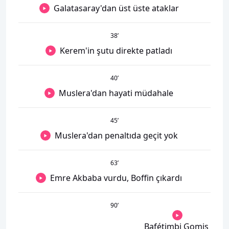
Galatasaray'dan üst üste ataklar
38
’
Kerem'in şutu direkte patladı
40
’
Muslera'dan hayati müdahale
45
’
Muslera'dan penaltıda geçit yok
63
’
Emre Akbaba vurdu, Boffin çıkardı
90
’
Bafétimbi Gomis