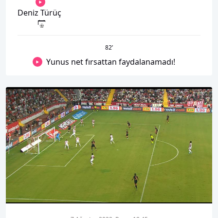
Deniz Türüç
82
’
Yunus net fırsattan faydalanamadı!
00:01
00:00