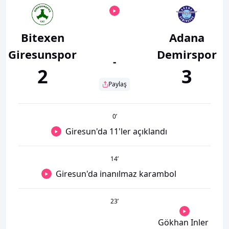
Bitexen
Adana
Giresunspor
Demirspor
-
2
3
Paylaş
0
’
Giresun'da 11'ler açıklandı
14
’
Giresun'da inanılmaz karambol
23
’
Gökhan Inler