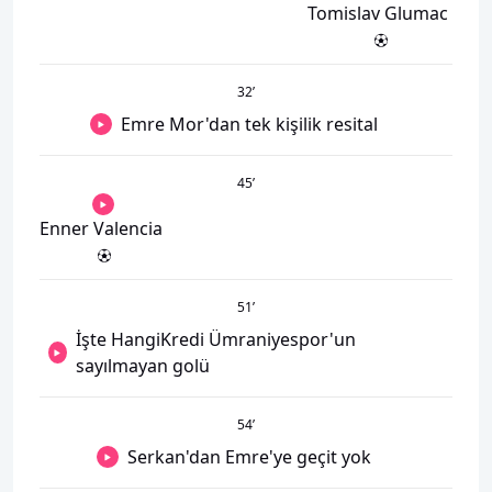
Tomislav Glumac
32
’
Emre Mor'dan tek kişilik resital
45
’
Enner Valencia
51
’
İşte HangiKredi Ümraniyespor'un
sayılmayan golü
54
’
Serkan'dan Emre'ye geçit yok