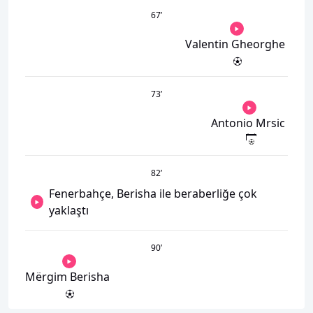
67
’
Valentin Gheorghe
73
’
Antonio Mrsic
82
’
Fenerbahçe, Berisha ile beraberliğe çok
yaklaştı
90
’
Mërgim Berisha