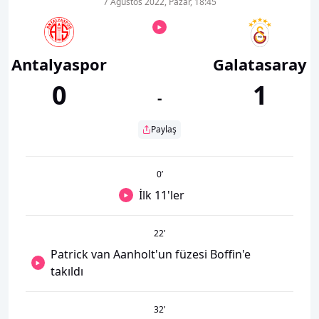
7 Ağustos 2022, Pazar, 18:45
Antalyaspor
Galatasaray
0
1
-
Paylaş
0
’
İlk 11'ler
22
’
Patrick van Aanholt'un füzesi Boffin'e
takıldı
32
’