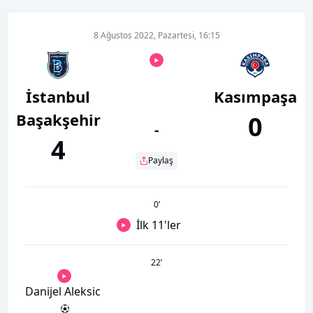
8 Ağustos 2022, Pazartesi, 16:15
İstanbul
Kasımpaşa
Başakşehir
0
-
4
Paylaş
0
’
İlk 11'ler
22
’
Danijel Aleksic