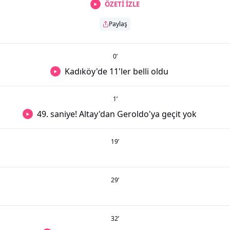
ÖZETİ İZLE
Paylaş
0
’
Kadıköy'de 11'ler belli oldu
1
’
49. saniye! Altay'dan Geroldo'ya geçit yok
19
’
29
’
32
’