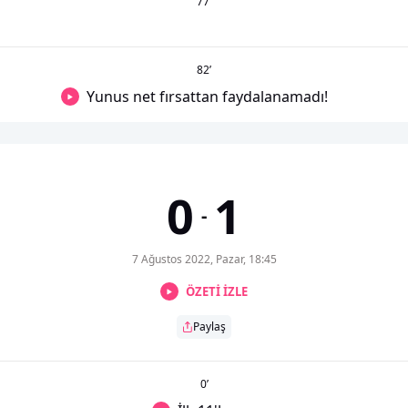
77
’
82
’
Yunus net fırsattan faydalanamadı!
0
1
-
7 Ağustos 2022, Pazar, 18:45
ÖZETİ İZLE
Paylaş
0
’