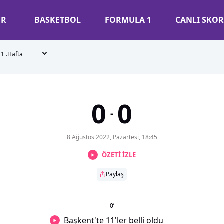
ER
BASKETBOL
FORMULA 1
CANLI SKOR
1 .Hafta
0
0
-
8 Ağustos 2022, Pazartesi, 18:45
ÖZETİ İZLE
Paylaş
0
’
Başkent'te 11'ler belli oldu