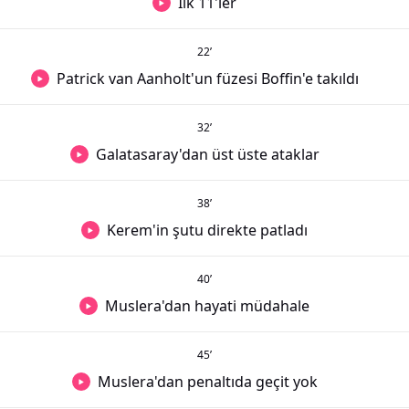
İlk 11'ler
22
’
Patrick van Aanholt'un füzesi Boffin'e takıldı
32
’
Galatasaray'dan üst üste ataklar
38
’
Kerem'in şutu direkte patladı
40
’
Muslera'dan hayati müdahale
45
’
Muslera'dan penaltıda geçit yok