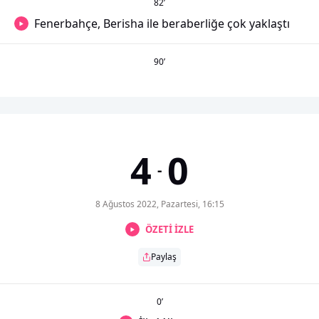
82
’
Fenerbahçe, Berisha ile beraberliğe çok yaklaştı
90
’
4
0
-
8 Ağustos 2022, Pazartesi, 16:15
ÖZETİ İZLE
Paylaş
0
’