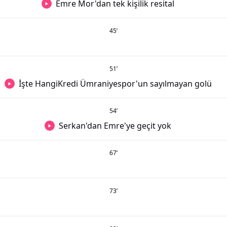
Emre Mor'dan tek kişilik resital
45
’
51
’
İşte HangiKredi Ümraniyespor'un sayılmayan golü
54
’
Serkan'dan Emre'ye geçit yok
67
’
73
’