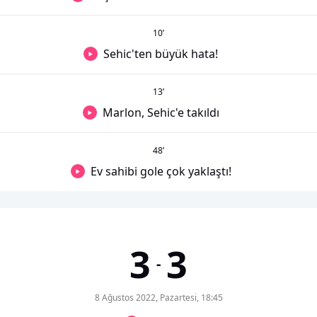
10
’
Sehic'ten büyük hata!
13
’
Marlon, Sehic'e takıldı
48
’
Ev sahibi gole çok yaklaştı!
3
3
-
8 Ağustos 2022, Pazartesi, 18:45