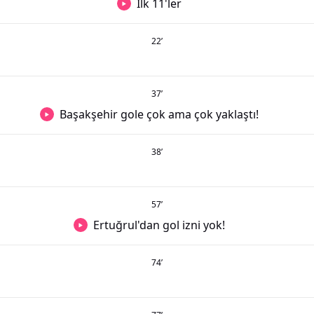
İlk 11'ler
22
’
37
’
Başakşehir gole çok ama çok yaklaştı!
38
’
57
’
Ertuğrul'dan gol izni yok!
74
’