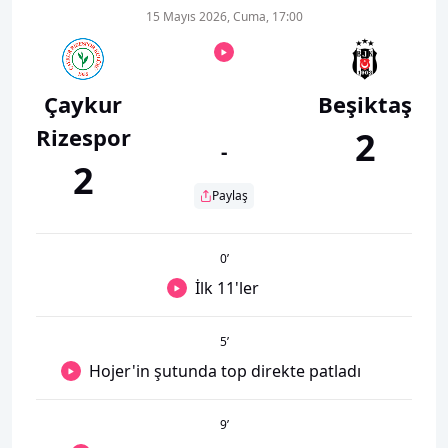
15 Mayıs 2026, Cuma, 17:00
Çaykur
Beşiktaş
Rizespor
2
-
2
Paylaş
0
’
İlk 11'ler
5
’
Hojer'in şutunda top direkte patladı
9
’