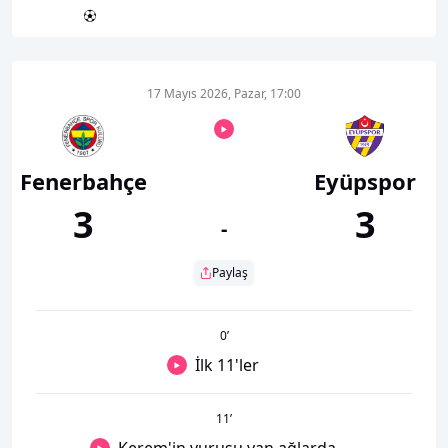
17 Mayıs 2026, Pazar, 17:00
Fenerbahçe
Eyüpspor
3
3
-
Paylaş
0
’
İlk 11'ler
11
’