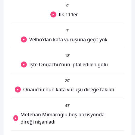
0
’
İlk 11'ler
7
’
Velho'dan kafa vuruşuna geçit yok
18
’
İşte Onuachu'nun iptal edilen golü
20
’
Onauchu'nun kafa vuruşu direğe takıldı
43
’
Metehan Mimaroğlu boş pozisyonda
direği nişanladı