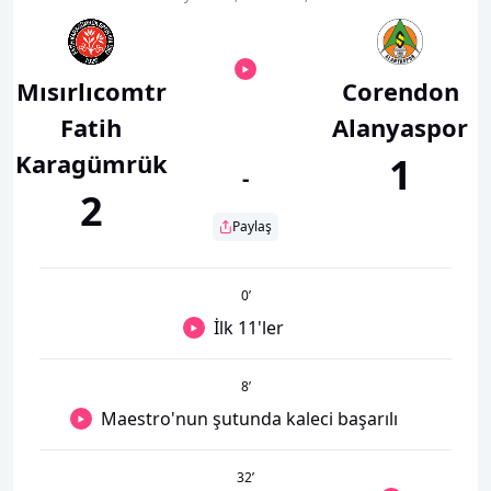
Mısırlıcomtr
Corendon
Fatih
Alanyaspor
Karagümrük
1
-
2
Paylaş
0
’
İlk 11'ler
8
’
Maestro'nun şutunda kaleci başarılı
32
’