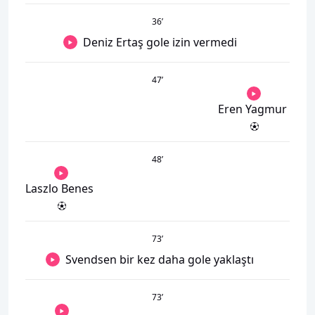
36
’
Deniz Ertaş gole izin vermedi
47
’
Eren Yagmur
48
’
Laszlo Benes
73
’
Svendsen bir kez daha gole yaklaştı
73
’