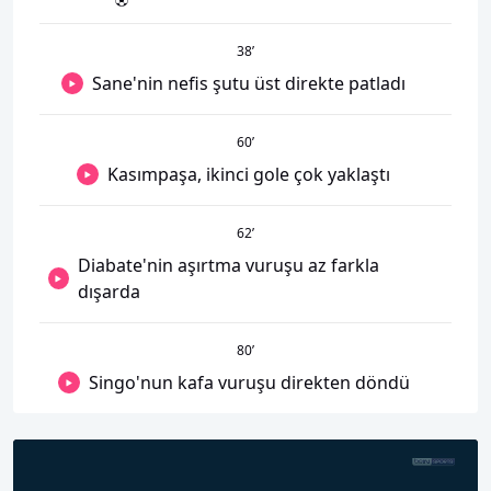
38
’
Sane'nin nefis şutu üst direkte patladı
60
’
Kasımpaşa, ikinci gole çok yaklaştı
62
’
Diabate'nin aşırtma vuruşu az farkla
dışarda
80
’
Singo'nun kafa vuruşu direkten döndü