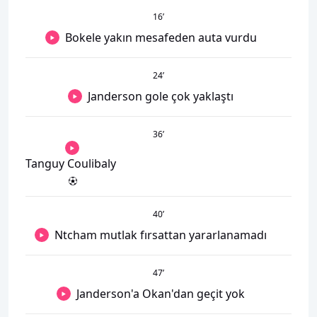
16
’
Bokele yakın mesafeden auta vurdu
24
’
Janderson gole çok yaklaştı
36
’
Tanguy Coulibaly
40
’
Ntcham mutlak fırsattan yararlanamadı
47
’
Janderson'a Okan'dan geçit yok