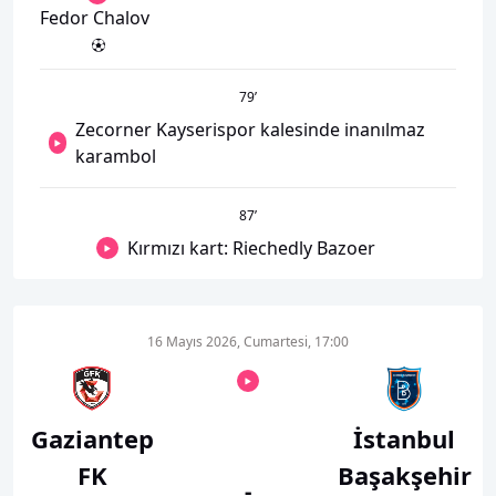
Fedor Chalov
79
’
Zecorner Kayserispor kalesinde inanılmaz
karambol
87
’
Kırmızı kart: Riechedly Bazoer
16 Mayıs 2026, Cumartesi, 17:00
Gaziantep
İstanbul
FK
Başakşehir
-