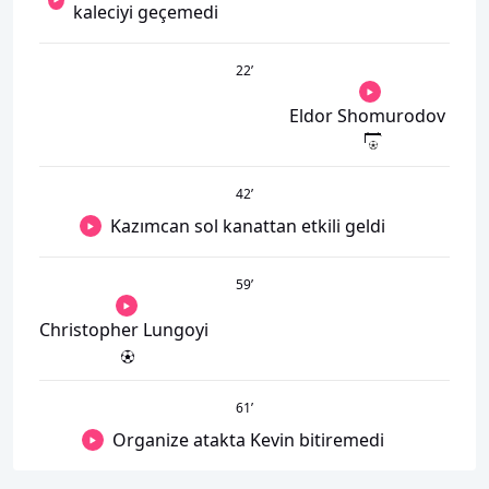
kaleciyi geçemedi
22
’
Eldor Shomurodov
42
’
Kazımcan sol kanattan etkili geldi
59
’
Christopher Lungoyi
61
’
Organize atakta Kevin bitiremedi