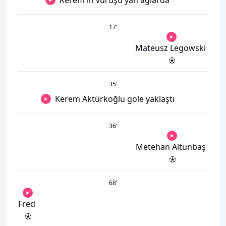
Kerem'in vuruşu yan ağlarda
17
’
Mateusz Legowski
35
’
Kerem Aktürkoğlu gole yaklaştı
36
’
Metehan Altunbaş
68
’
Fred