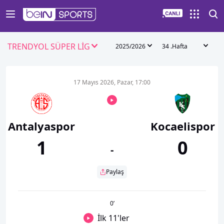
TRENDYOL SÜPER LİG
2025/2026
34 .Hafta
17 Mayıs 2026, Pazar, 17:00
Antalyaspor
Kocaelispor
1
0
-
Paylaş
0
’
İlk 11'ler