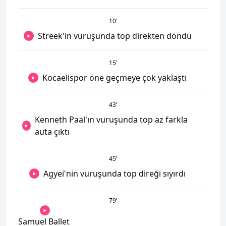
10
’
Streek'in vuruşunda top direkten döndü
15
’
Kocaelispor öne geçmeye çok yaklaştı
43
’
Kenneth Paal'ın vuruşunda top az farkla
auta çıktı
45
’
Agyei'nin vuruşunda top direği sıyırdı
79
’
Samuel Ballet