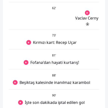
62
’
Vaclav Cerny
73
’
Kırmızı kart: Recep Uçar
81
’
Fofana'dan hayati kurtarış!
88
’
Beşiktaş kalesinde inanılmaz karambol
90
’
İşte son dakikada iptal edilen gol