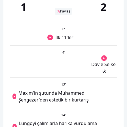
1
2
Paylaş
0
’
İlk 11'ler
6
’
Davie Selke
12
’
Maxim'in şutunda Muhammed
Şengezer'den estetik bir kurtarış
14
’
Lungoyi çalımlarla harika vurdu ama