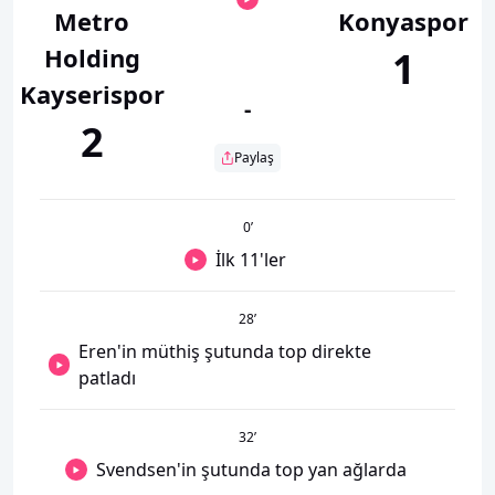
Metro
Konyaspor
Holding
1
Kayserispor
-
2
Paylaş
0
’
İlk 11'ler
28
’
Eren'in müthiş şutunda top direkte
patladı
32
’
Svendsen'in şutunda top yan ağlarda