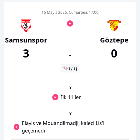
16 Mayıs 2026, Cumartesi, 17:00
Samsunspor
Göztepe
3
0
-
Paylaş
0
’
İlk 11'ler
9
’
Elayis ve Mouandilmadji, kaleci Lis'i
geçemedi