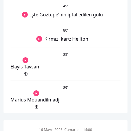
49
’
İşte Göztepe'nin iptal edilen golü
80
’
Kırmızı kart: Heliton
85
’
Elayis Tavsan
89
’
Marius Mouandilmadji
16 Mayıs 2026, Cumartesi, 14:00