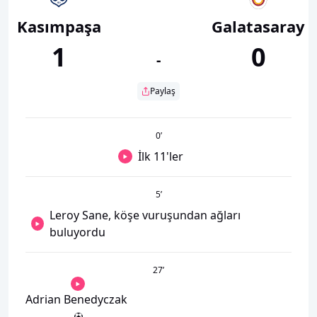
Kasımpaşa
Galatasaray
1
0
-
Paylaş
0
’
İlk 11'ler
5
’
Leroy Sane, köşe vuruşundan ağları
buluyordu
27
’
Adrian Benedyczak