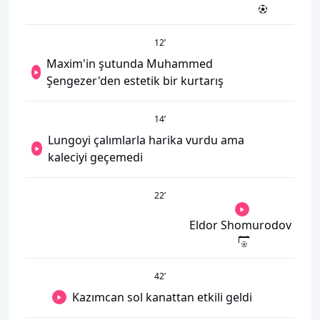
12
’
Maxim'in şutunda Muhammed
Şengezer'den estetik bir kurtarış
14
’
Lungoyi çalımlarla harika vurdu ama
kaleciyi geçemedi
22
’
Eldor Shomurodov
42
’
Kazımcan sol kanattan etkili geldi