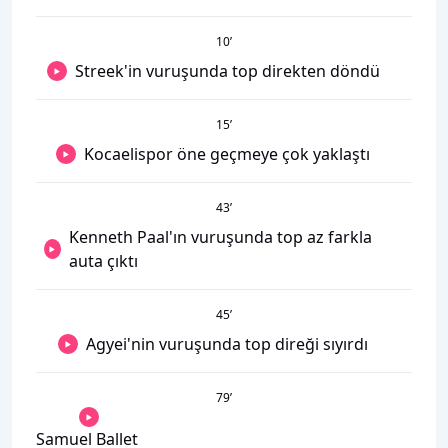
10
’
Streek'in vuruşunda top direkten döndü
15
’
Kocaelispor öne geçmeye çok yaklaştı
43
’
Kenneth Paal'ın vuruşunda top az farkla
auta çıktı
45
’
Agyei'nin vuruşunda top direği sıyırdı
79
’
Samuel Ballet