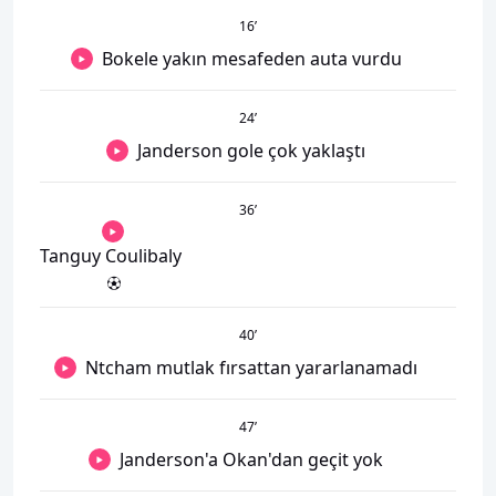
16
’
Bokele yakın mesafeden auta vurdu
24
’
Janderson gole çok yaklaştı
36
’
Tanguy Coulibaly
40
’
Ntcham mutlak fırsattan yararlanamadı
47
’
Janderson'a Okan'dan geçit yok