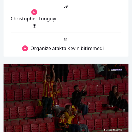
59
’
Christopher Lungoyi
61
’
Organize atakta Kevin bitiremedi
00:19
07:31