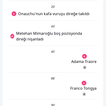
20
’
Onauchu'nun kafa vuruşu direğe takıldı
43
’
Metehan Mimaroğlu boş pozisyonda
direği nişanladı
45
’
Adama Traore
88
’
Franco Tongya
90
’