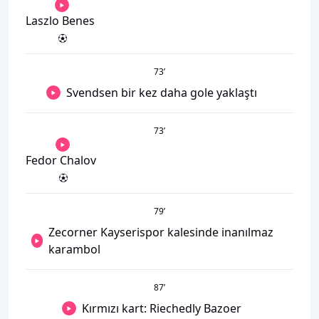
Laszlo Benes
73
’
Svendsen bir kez daha gole yaklaştı
73
’
Fedor Chalov
79
’
Zecorner Kayserispor kalesinde inanılmaz
karambol
87
’
Kırmızı kart: Riechedly Bazoer