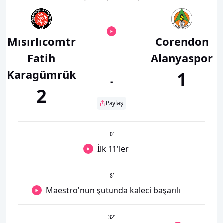
Mısırlıcomtr
Corendon
Fatih
Alanyaspor
Karagümrük
1
-
2
Paylaş
0
’
İlk 11'ler
8
’
Maestro'nun şutunda kaleci başarılı
32
’