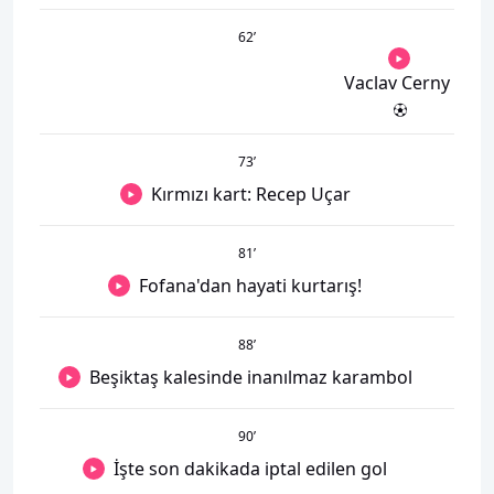
62
’
Vaclav Cerny
73
’
Kırmızı kart: Recep Uçar
81
’
Fofana'dan hayati kurtarış!
88
’
Beşiktaş kalesinde inanılmaz karambol
90
’
İşte son dakikada iptal edilen gol