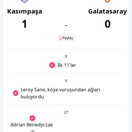
Kasımpaşa
Galatasaray
1
0
-
Paylaş
0
’
İlk 11'ler
5
’
Leroy Sane, köşe vuruşundan ağları
buluyordu
27
’
Adrian Benedyczak