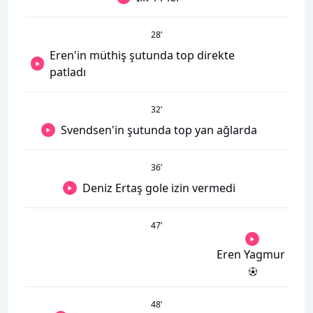
28
’
Eren'in müthiş şutunda top direkte
patladı
32
’
Svendsen'in şutunda top yan ağlarda
36
’
Deniz Ertaş gole izin vermedi
47
’
Eren Yagmur
48
’