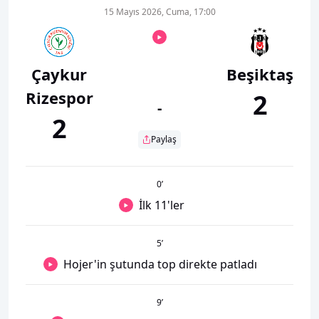
15 Mayıs 2026, Cuma, 17:00
Çaykur
Beşiktaş
Rizespor
2
-
2
Paylaş
0
’
İlk 11'ler
5
’
Hojer'in şutunda top direkte patladı
9
’