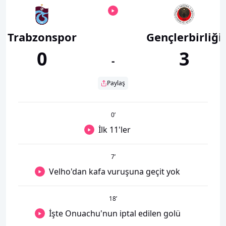
Trabzonspor
Gençlerbirliği
0
3
-
Paylaş
0
’
İlk 11'ler
7
’
Velho'dan kafa vuruşuna geçit yok
18
’
İşte Onuachu'nun iptal edilen golü