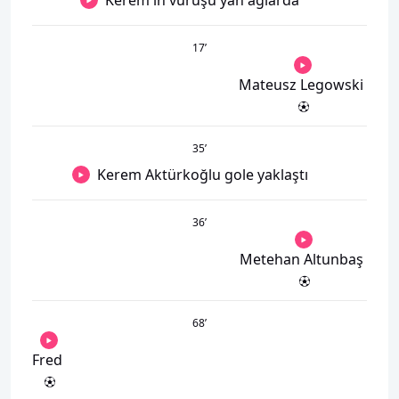
Kerem'in vuruşu yan ağlarda
17
’
Mateusz Legowski
35
’
Kerem Aktürkoğlu gole yaklaştı
36
’
Metehan Altunbaş
68
’
Fred