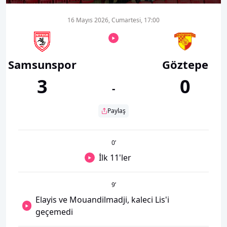
16 Mayıs 2026, Cumartesi, 17:00
Samsunspor
Göztepe
3
0
-
Paylaş
0
’
İlk 11'ler
9
’
Elayis ve Mouandilmadji, kaleci Lis'i
geçemedi