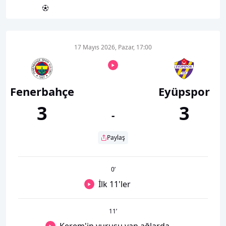
17 Mayıs 2026, Pazar, 17:00
Fenerbahçe
Eyüpspor
3
3
-
Paylaş
0
’
İlk 11'ler
11
’