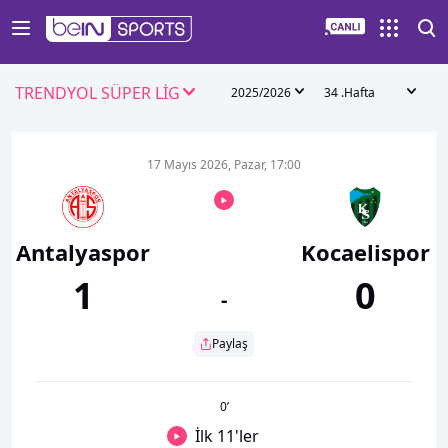
TRENDYOL SÜPER LİG
2025/2026
34 .Hafta
17 Mayıs 2026, Pazar, 17:00
Antalyaspor
Kocaelispor
1
0
-
Paylaş
0
’
İlk 11'ler