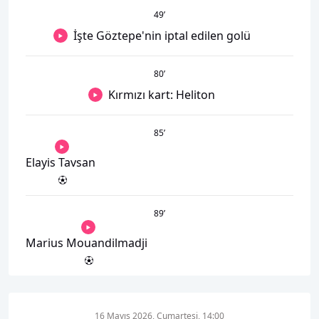
49
’
İşte Göztepe'nin iptal edilen golü
80
’
Kırmızı kart: Heliton
85
’
Elayis Tavsan
89
’
Marius Mouandilmadji
16 Mayıs 2026, Cumartesi, 14:00