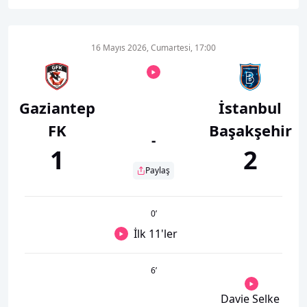
16 Mayıs 2026, Cumartesi, 17:00
Gaziantep
İstanbul
FK
Başakşehir
-
1
2
Paylaş
0
’
İlk 11'ler
6
’
Davie Selke