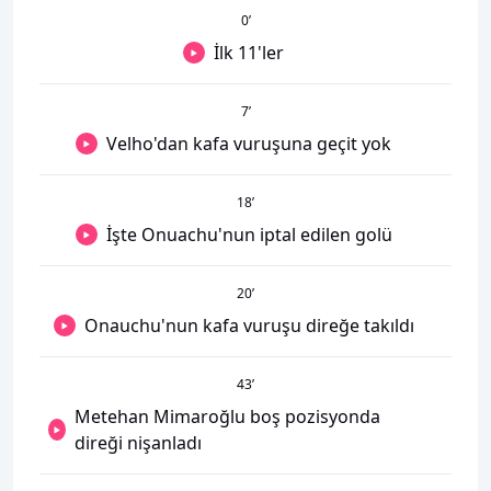
0
’
İlk 11'ler
7
’
Velho'dan kafa vuruşuna geçit yok
18
’
İşte Onuachu'nun iptal edilen golü
20
’
Onauchu'nun kafa vuruşu direğe takıldı
43
’
Metehan Mimaroğlu boş pozisyonda
direği nişanladı