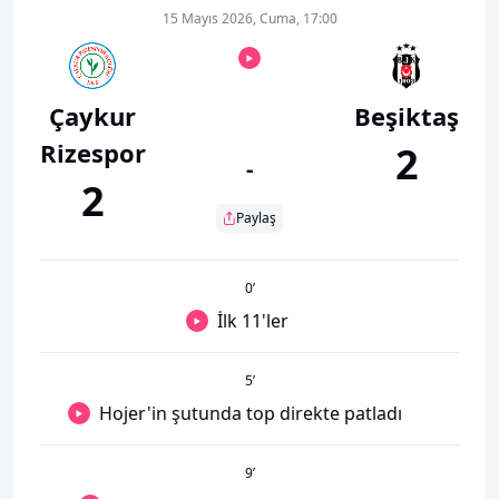
15 Mayıs 2026, Cuma, 17:00
Çaykur
Beşiktaş
Rizespor
2
-
2
Paylaş
0
’
İlk 11'ler
5
’
Hojer'in şutunda top direkte patladı
9
’