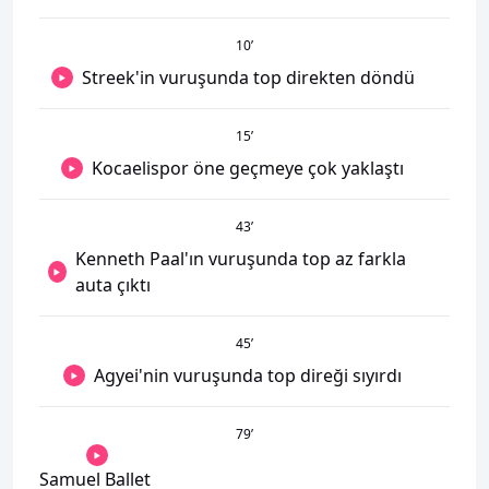
10
’
Streek'in vuruşunda top direkten döndü
15
’
Kocaelispor öne geçmeye çok yaklaştı
43
’
Kenneth Paal'ın vuruşunda top az farkla
auta çıktı
45
’
Agyei'nin vuruşunda top direği sıyırdı
79
’
Samuel Ballet