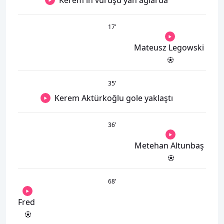
Kerem'in vuruşu yan ağlarda
17
’
Mateusz Legowski
35
’
Kerem Aktürkoğlu gole yaklaştı
36
’
Metehan Altunbaş
68
’
Fred