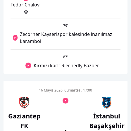
Fedor Chalov
79
’
Zecorner Kayserispor kalesinde inanılmaz
karambol
87
’
Kırmızı kart: Riechedly Bazoer
16 Mayıs 2026, Cumartesi, 17:00
Gaziantep
İstanbul
FK
Başakşehir
-