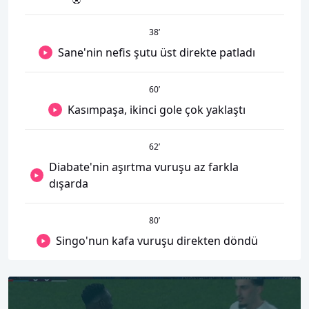
38
’
Sane'nin nefis şutu üst direkte patladı
60
’
Kasımpaşa, ikinci gole çok yaklaştı
62
’
Diabate'nin aşırtma vuruşu az farkla
dışarda
80
’
Singo'nun kafa vuruşu direkten döndü