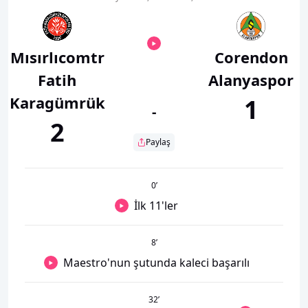
Mısırlıcomtr
Corendon
Fatih
Alanyaspor
Karagümrük
1
-
2
Paylaş
0
’
İlk 11'ler
8
’
Maestro'nun şutunda kaleci başarılı
32
’