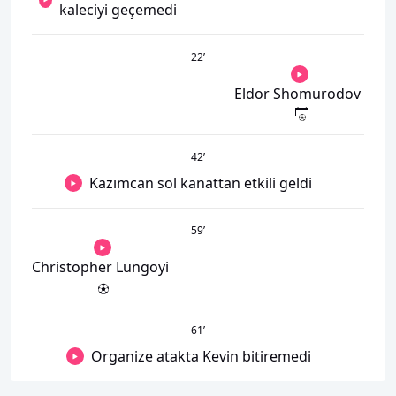
kaleciyi geçemedi
22
’
Eldor Shomurodov
42
’
Kazımcan sol kanattan etkili geldi
59
’
Christopher Lungoyi
61
’
Organize atakta Kevin bitiremedi