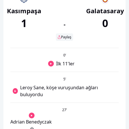
Kasımpaşa
Galatasaray
1
0
-
Paylaş
0
’
İlk 11'ler
5
’
Leroy Sane, köşe vuruşundan ağları
buluyordu
27
’
Adrian Benedyczak