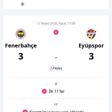
17 Mayıs 2026, Pazar, 17:00
Fenerbahçe
Eyüpspor
3
3
-
Paylaş
0
’
İlk 11'ler
11
’