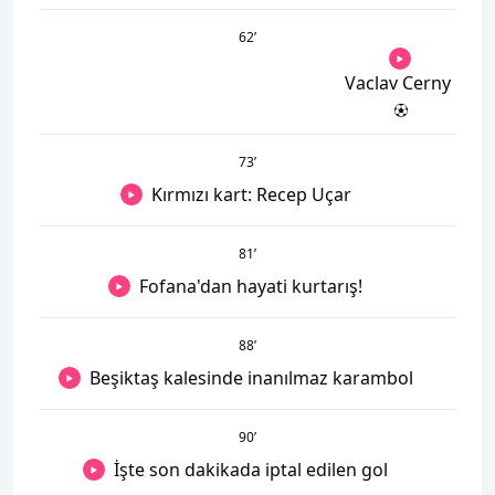
62
’
Vaclav Cerny
73
’
Kırmızı kart: Recep Uçar
81
’
Fofana'dan hayati kurtarış!
88
’
Beşiktaş kalesinde inanılmaz karambol
90
’
İşte son dakikada iptal edilen gol