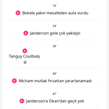
16
’
Bokele yakın mesafeden auta vurdu
24
’
Janderson gole çok yaklaştı
36
’
Tanguy Coulibaly
40
’
Ntcham mutlak fırsattan yararlanamadı
47
’
Janderson'a Okan'dan geçit yok