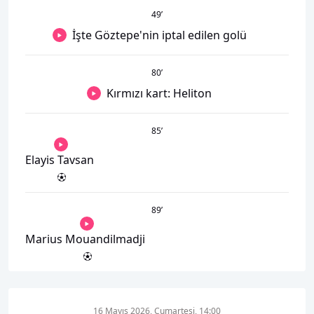
49
’
İşte Göztepe'nin iptal edilen golü
80
’
Kırmızı kart: Heliton
85
’
Elayis Tavsan
89
’
Marius Mouandilmadji
16 Mayıs 2026, Cumartesi, 14:00