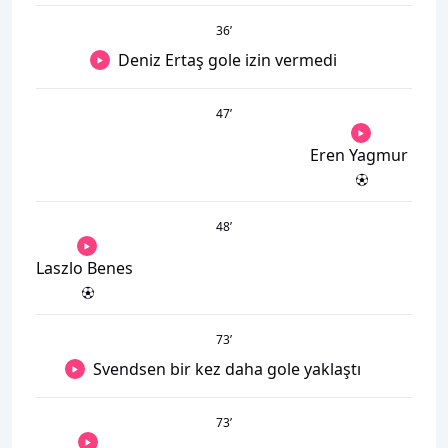
36
’
Deniz Ertaş gole izin vermedi
47
’
Eren Yagmur
48
’
Laszlo Benes
73
’
Svendsen bir kez daha gole yaklaştı
73
’