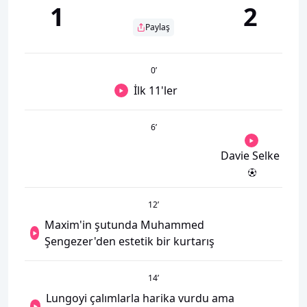
1
2
Paylaş
0
’
İlk 11'ler
6
’
Davie Selke
12
’
Maxim'in şutunda Muhammed
Şengezer'den estetik bir kurtarış
14
’
Lungoyi çalımlarla harika vurdu ama