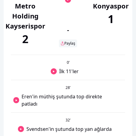
Metro
Konyaspor
Holding
1
Kayserispor
-
2
Paylaş
0
’
İlk 11'ler
28
’
Eren'in müthiş şutunda top direkte
patladı
32
’
Svendsen'in şutunda top yan ağlarda