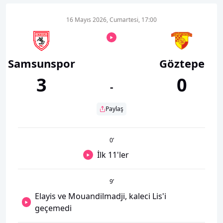
16 Mayıs 2026, Cumartesi, 17:00
Samsunspor
Göztepe
3
0
-
Paylaş
0
’
İlk 11'ler
9
’
Elayis ve Mouandilmadji, kaleci Lis'i
geçemedi