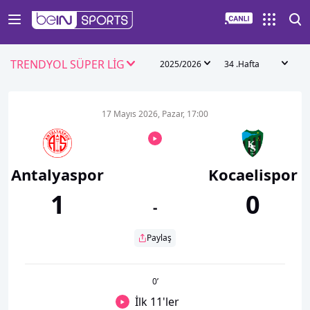
TRENDYOL SÜPER LİG
2025/2026
34 .Hafta
17 Mayıs 2026, Pazar, 17:00
Antalyaspor
Kocaelispor
1
0
-
Paylaş
0
’
İlk 11'ler