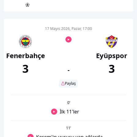
17 Mayıs 2026, Pazar, 17:00
Fenerbahçe
Eyüpspor
3
3
-
Paylaş
0
’
İlk 11'ler
11
’