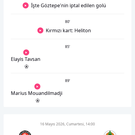
İşte Göztepe'nin iptal edilen golü
80
’
Kırmızı kart: Heliton
85
’
Elayis Tavsan
89
’
Marius Mouandilmadji
16 Mayıs 2026, Cumartesi, 14:00