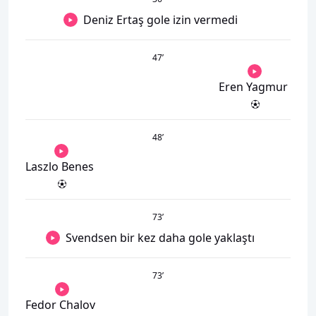
Deniz Ertaş gole izin vermedi
47
’
Eren Yagmur
48
’
Laszlo Benes
73
’
Svendsen bir kez daha gole yaklaştı
73
’
Fedor Chalov