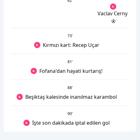
62
’
Vaclav Cerny
73
’
Kırmızı kart: Recep Uçar
81
’
Fofana'dan hayati kurtarış!
88
’
Beşiktaş kalesinde inanılmaz karambol
90
’
İşte son dakikada iptal edilen gol