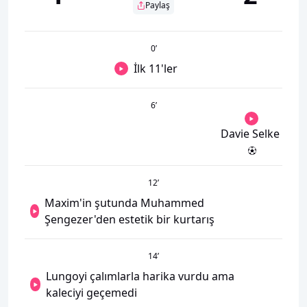
Paylaş
0
’
İlk 11'ler
6
’
Davie Selke
12
’
Maxim'in şutunda Muhammed
Şengezer'den estetik bir kurtarış
14
’
Lungoyi çalımlarla harika vurdu ama
kaleciyi geçemedi