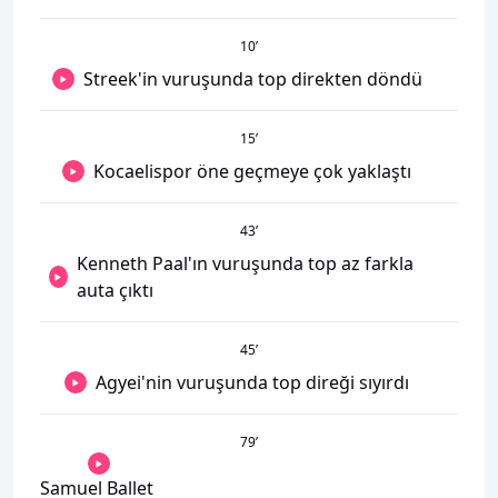
10
’
Streek'in vuruşunda top direkten döndü
15
’
Kocaelispor öne geçmeye çok yaklaştı
43
’
Kenneth Paal'ın vuruşunda top az farkla
auta çıktı
45
’
Agyei'nin vuruşunda top direği sıyırdı
79
’
Samuel Ballet