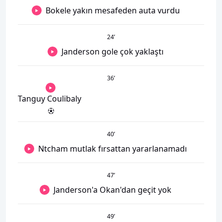
Bokele yakın mesafeden auta vurdu
24
’
Janderson gole çok yaklaştı
36
’
Tanguy Coulibaly
40
’
Ntcham mutlak fırsattan yararlanamadı
47
’
Janderson'a Okan'dan geçit yok
49
’