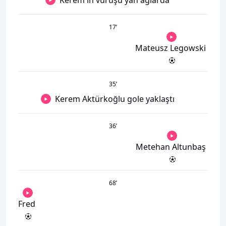
Kerem'in vuruşu yan ağlarda
17
’
Mateusz Legowski
35
’
Kerem Aktürkoğlu gole yaklaştı
36
’
Metehan Altunbaş
68
’
Fred