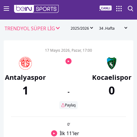
TRENDYOL SÜPER LİG
2025/2026
34 .Hafta
17 Mayıs 2026, Pazar, 17:00
Antalyaspor
Kocaelispor
1
0
-
Paylaş
0
’
İlk 11'ler