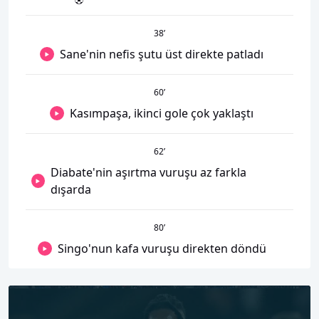
38
’
Sane'nin nefis şutu üst direkte patladı
60
’
Kasımpaşa, ikinci gole çok yaklaştı
62
’
Diabate'nin aşırtma vuruşu az farkla
dışarda
80
’
Singo'nun kafa vuruşu direkten döndü