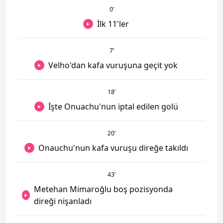
0
’
İlk 11'ler
7
’
Velho'dan kafa vuruşuna geçit yok
18
’
İşte Onuachu'nun iptal edilen golü
20
’
Onauchu'nun kafa vuruşu direğe takıldı
43
’
Metehan Mimaroğlu boş pozisyonda
direği nişanladı