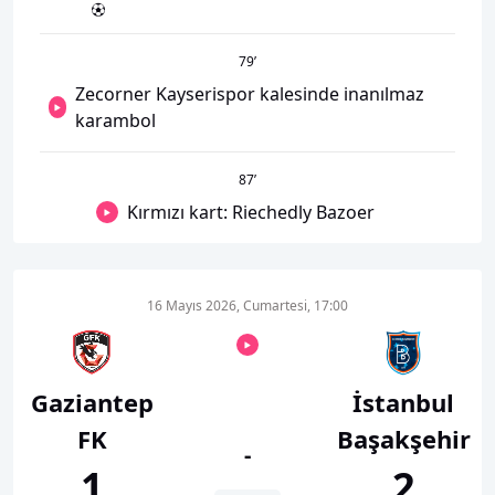
79
’
Zecorner Kayserispor kalesinde inanılmaz
karambol
87
’
Kırmızı kart: Riechedly Bazoer
16 Mayıs 2026, Cumartesi, 17:00
Gaziantep
İstanbul
FK
Başakşehir
-
1
2