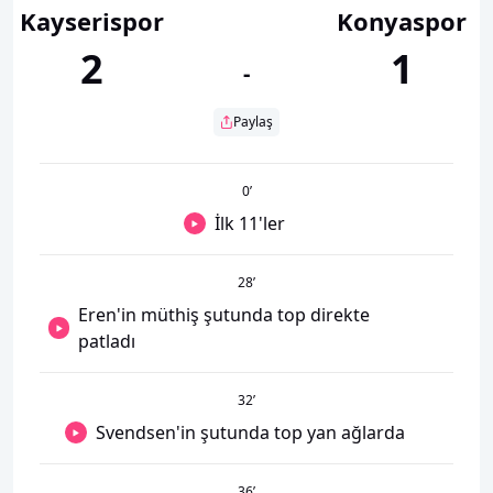
Kayserispor
Konyaspor
2
1
-
Paylaş
0
’
İlk 11'ler
28
’
Eren'in müthiş şutunda top direkte
patladı
32
’
Svendsen'in şutunda top yan ağlarda
36
’