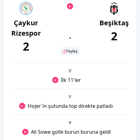
Çaykur
Beşiktaş
Rizespor
2
-
2
Paylaş
0
’
İlk 11'ler
5
’
Hojer'in şutunda top direkte patladı
9
’
Ali Sowe golle burun buruna geldi