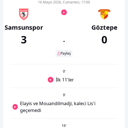
16 Mayıs 2026, Cumartesi, 17:00
Samsunspor
Göztepe
3
0
-
Paylaş
0
’
İlk 11'ler
9
’
Elayis ve Mouandilmadji, kaleci Lis'i
geçemedi
16
’