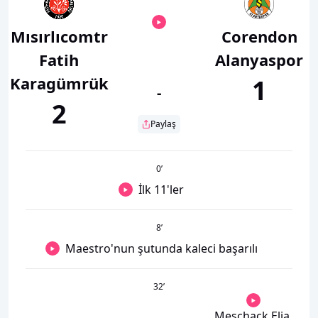
Mısırlıcomtr
Corendon
Fatih
Alanyaspor
Karagümrük
1
-
2
Paylaş
0
’
İlk 11'ler
8
’
Maestro'nun şutunda kaleci başarılı
32
’
Meschack Elia