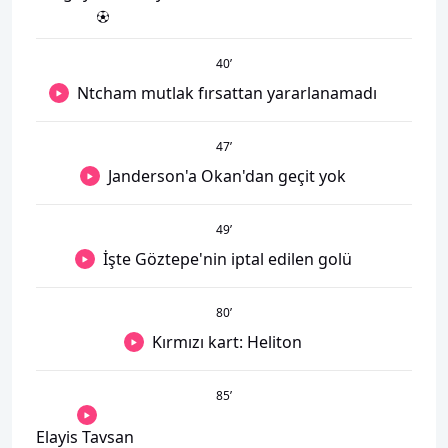
40
’
Ntcham mutlak fırsattan yararlanamadı
47
’
Janderson'a Okan'dan geçit yok
49
’
İşte Göztepe'nin iptal edilen golü
80
’
Kırmızı kart: Heliton
85
’
Elayis Tavsan