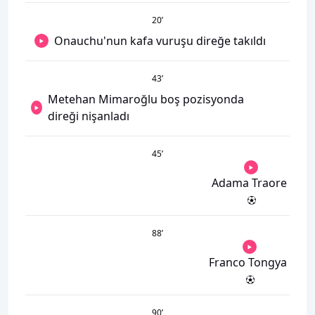
20
’
Onauchu'nun kafa vuruşu direğe takıldı
43
’
Metehan Mimaroğlu boş pozisyonda
direği nişanladı
45
’
Adama Traore
88
’
Franco Tongya
90
’