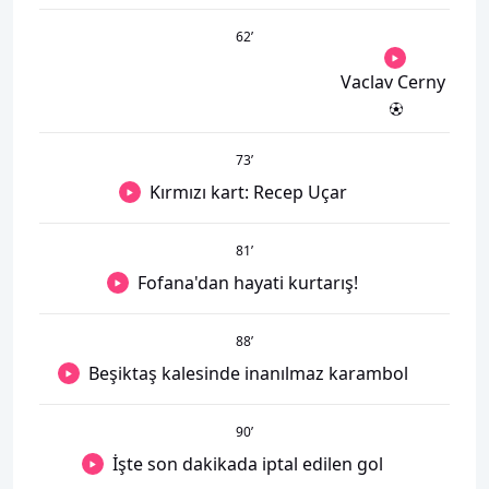
62
’
Vaclav Cerny
73
’
Kırmızı kart: Recep Uçar
81
’
Fofana'dan hayati kurtarış!
88
’
Beşiktaş kalesinde inanılmaz karambol
90
’
İşte son dakikada iptal edilen gol