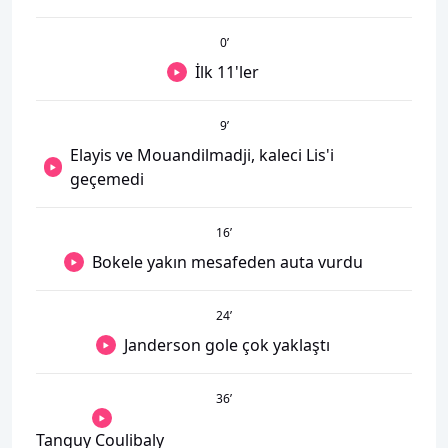
0
’
İlk 11'ler
9
’
Elayis ve Mouandilmadji, kaleci Lis'i
geçemedi
16
’
Bokele yakın mesafeden auta vurdu
24
’
Janderson gole çok yaklaştı
36
’
Tanguy Coulibaly