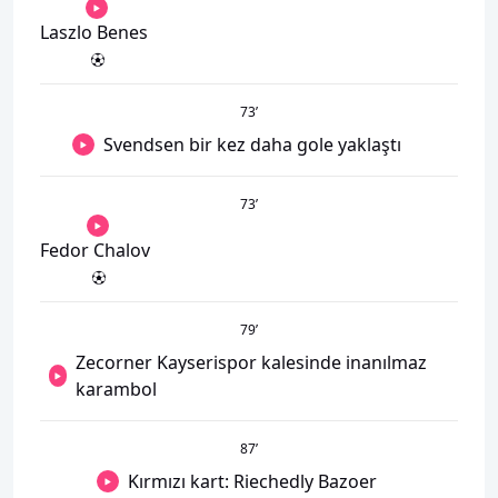
Laszlo Benes
73
’
Svendsen bir kez daha gole yaklaştı
73
’
Fedor Chalov
79
’
Zecorner Kayserispor kalesinde inanılmaz
karambol
87
’
Kırmızı kart: Riechedly Bazoer