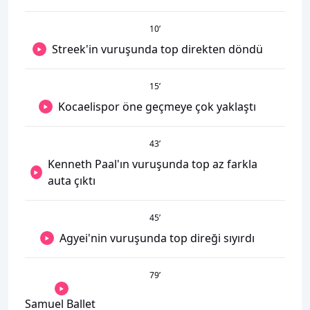
10
’
Streek'in vuruşunda top direkten döndü
15
’
Kocaelispor öne geçmeye çok yaklaştı
43
’
Kenneth Paal'ın vuruşunda top az farkla
auta çıktı
45
’
Agyei'nin vuruşunda top direği sıyırdı
79
’
Samuel Ballet