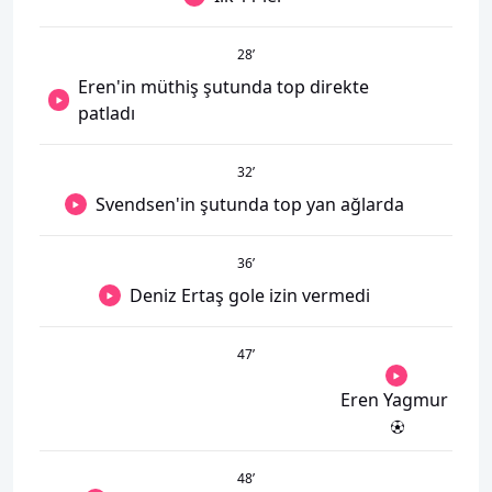
28
’
Eren'in müthiş şutunda top direkte
patladı
32
’
Svendsen'in şutunda top yan ağlarda
36
’
Deniz Ertaş gole izin vermedi
47
’
Eren Yagmur
48
’