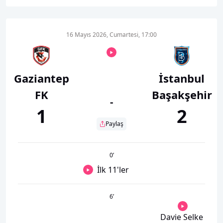
16 Mayıs 2026, Cumartesi, 17:00
Gaziantep
İstanbul
FK
Başakşehir
-
1
2
Paylaş
0
’
İlk 11'ler
6
’
Davie Selke