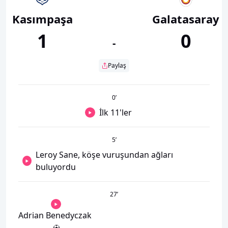
Kasımpaşa
Galatasaray
1
0
-
Paylaş
0
’
İlk 11'ler
5
’
Leroy Sane, köşe vuruşundan ağları
buluyordu
27
’
Adrian Benedyczak