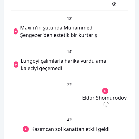
12
’
Maxim'in şutunda Muhammed
Şengezer'den estetik bir kurtarış
14
’
Lungoyi çalımlarla harika vurdu ama
kaleciyi geçemedi
22
’
Eldor Shomurodov
42
’
Kazımcan sol kanattan etkili geldi