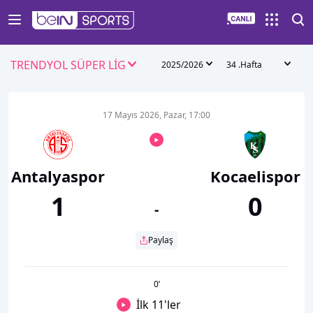
TRENDYOL SÜPER LİG
2025/2026
34 .Hafta
17 Mayıs 2026, Pazar, 17:00
Antalyaspor
Kocaelispor
1
0
-
Paylaş
0
’
İlk 11'ler