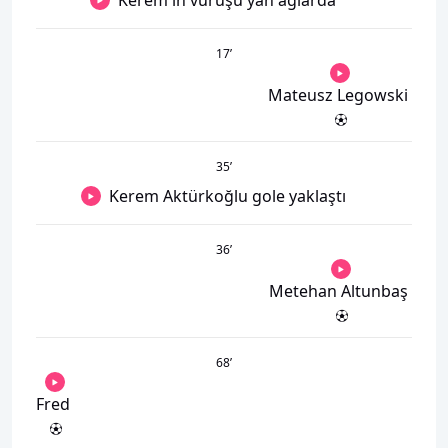
Kerem'in vuruşu yan ağlarda
17
’
Mateusz Legowski
35
’
Kerem Aktürkoğlu gole yaklaştı
36
’
Metehan Altunbaş
68
’
Fred