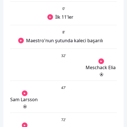
0
’
İlk 11'ler
8
’
Maestro'nun şutunda kaleci başarılı
32
’
Meschack Elia
47
’
Sam Larsson
72
’