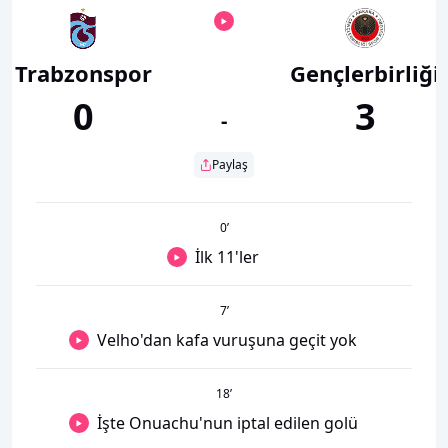
Trabzonspor
Gençlerbirliği
0
3
-
Paylaş
0
’
İlk 11'ler
7
’
Velho'dan kafa vuruşuna geçit yok
18
’
İşte Onuachu'nun iptal edilen golü