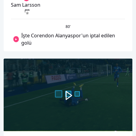
Sam Larsson
80
’
İşte Corendon Alanyaspor'un iptal edilen
golü
00:00
01:18