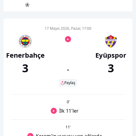
17 Mayıs 2026, Pazar, 17:00
Fenerbahçe
Eyüpspor
3
3
-
Paylaş
0
’
İlk 11'ler
11
’