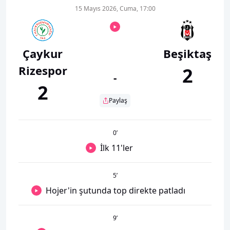
15 Mayıs 2026, Cuma, 17:00
Çaykur
Beşiktaş
Rizespor
2
-
2
Paylaş
0
’
İlk 11'ler
5
’
Hojer'in şutunda top direkte patladı
9
’