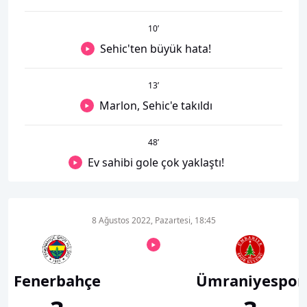
10
’
Sehic'ten büyük hata!
13
’
Marlon, Sehic'e takıldı
48
’
Ev sahibi gole çok yaklaştı!
8 Ağustos 2022, Pazartesi, 18:45
Fenerbahçe
Ümraniyespor