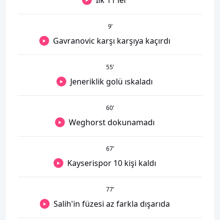
9
’
Gavranovic karşı karşıya kaçırdı
55
’
Jeneriklik golü ıskaladı
60
’
Weghorst dokunamadı
67
’
Kayserispor 10 kişi kaldı
77
’
Salih'in füzesi az farkla dışarıda