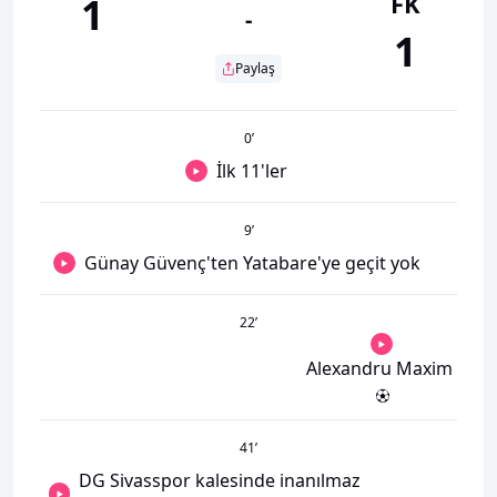
FK
1
-
1
Paylaş
0
’
İlk 11'ler
9
’
Günay Güvenç'ten Yatabare'ye geçit yok
22
’
Alexandru Maxim
41
’
DG Sivasspor kalesinde inanılmaz