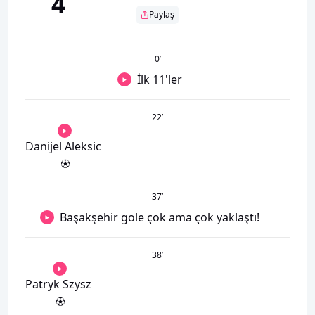
4
Paylaş
0
’
İlk 11'ler
22
’
Danijel Aleksic
37
’
Başakşehir gole çok ama çok yaklaştı!
38
’
Patryk Szysz