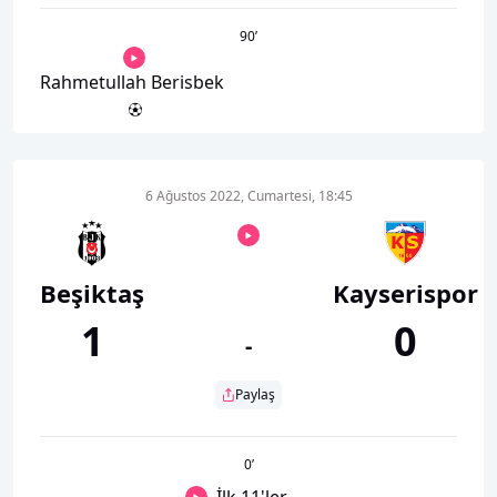
90
’
Rahmetullah Berisbek
6 Ağustos 2022, Cumartesi, 18:45
Beşiktaş
Kayserispor
1
0
-
Paylaş
0
’
İlk 11'ler