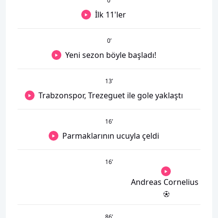
0
’
İlk 11'ler
0
’
Yeni sezon böyle başladı!
13
’
Trabzonspor, Trezeguet ile gole yaklaştı
16
’
Parmaklarının ucuyla çeldi
16
’
Andreas Cornelius
86
’