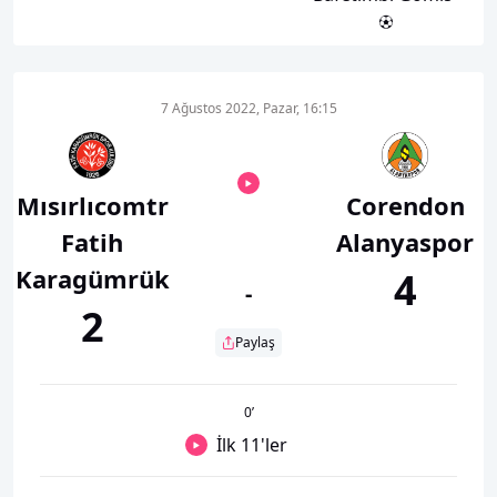
7 Ağustos 2022, Pazar, 16:15
Mısırlıcomtr
Corendon
Fatih
Alanyaspor
Karagümrük
4
-
2
Paylaş
0
’
İlk 11'ler