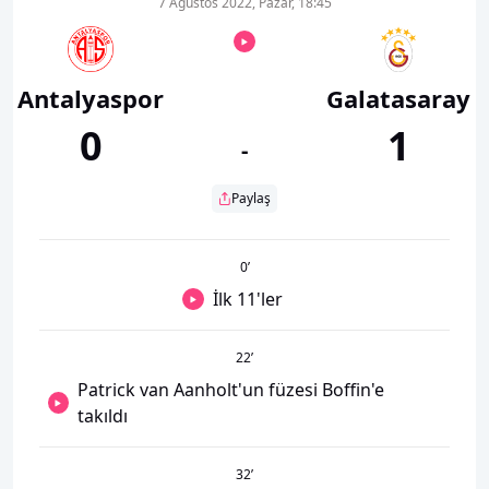
7 Ağustos 2022, Pazar, 18:45
Antalyaspor
Galatasaray
0
1
-
Paylaş
0
’
İlk 11'ler
22
’
Patrick van Aanholt'un füzesi Boffin'e
takıldı
32
’