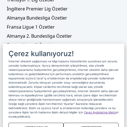
İngiltere Premier Lig Özetler
Almanya Bundesliga Özetler
Fransa Ligue 1 Özetler
Almanya 2. Bundesliga Özetler
Fransa Ligue 2 Özetler
Çerez kullanıyoruz!
Tenis
İnternet sitesinin sağlanması ve bilgi toplumu hizmetlerinin sunulması için zorunlu
Video Liste
çerezler kullanmaktayız. Ayrıca deneyiminizin iyileştirilmesi, size yönelik
reklam/pazarlama faaliyetlerinin gerçekleştirilmesi, internet sitesinin daha işlevsel
Foto Galeriler
kullanılması ve geliştirilebilmesi için performans analizinin gerçekleştirilmesi
kapsamında üçüncü taraf iş ortaklarımızın da erişebileceği çerezler kullanılmak
istenmektedir. Zorunlu olmayan çerezler onay vermediğiniz durumlarda
kullanılmayacaktır. Kişisel verileriniz tercihinize bağlı olarak size yönelik
Üyelik
Yayın Akışı
Reklam
Site Sözleşmesi
reklam/pazarlama faaliyetlerinin gerçekleştirilmesi, internet sitesinin daha işlevsel
kılınması ve kişiselleştirme (gizlilik tercihiniz hariç olmak üzere diğer tercihlerinizin
Künye ve İletişim
Çerez Politikası
siteye tekrar girdiğinizde hatırlanmasını sağlamak) amaçlarıyla işlenebilecektir.
İsteğe bağlı çerezlere ilişkin tercihlerinizi “Ayarlar” ibaresine tıklayarak
Çerez Yönetimi
Veri Sahibi Başvuru Formu
belirtebilirsiniz. Bizim ve üçüncü taraf iş ortaklarımızın kullandığı çerezlere ve bu
çerezlere ilişkin tercih haklarına ilişkin detaylı bilgiler için
Çerez Aydınlatma Metni
ni
Nereden İzlerim
inceleyebilirsiniz.
Copyright 2020 Digiturk Bu siteyi kullanarak sözleşmeyi kabul etmiş