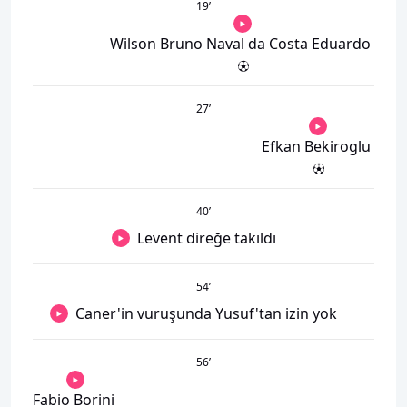
19
’
Wilson Bruno Naval da Costa Eduardo
27
’
Efkan Bekiroglu
40
’
Levent direğe takıldı
54
’
Caner'in vuruşunda Yusuf'tan izin yok
56
’
Fabio Borini