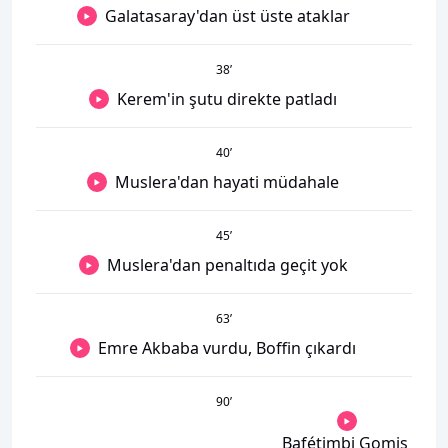
Galatasaray'dan üst üste ataklar
38
’
Kerem'in şutu direkte patladı
40
’
Muslera'dan hayati müdahale
45
’
Muslera'dan penaltıda geçit yok
63
’
Emre Akbaba vurdu, Boffin çıkardı
90
’
Bafétimbi Gomis