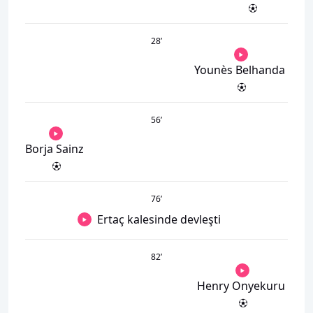
28
’
Younès Belhanda
56
’
Borja Sainz
76
’
Ertaç kalesinde devleşti
82
’
Henry Onyekuru