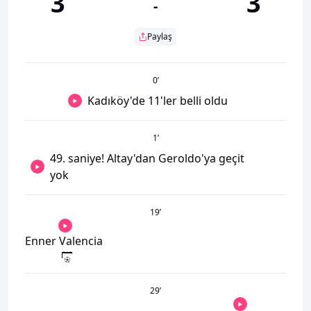
3
3
-
Paylaş
0
’
Kadıköy'de 11'ler belli oldu
1
’
49. saniye! Altay'dan Geroldo'ya geçit
yok
19
’
Enner Valencia
29
’