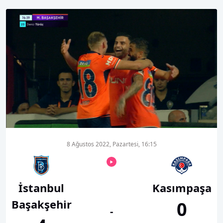
00:01
00:00
8 Ağustos 2022, Pazartesi, 16:15
İstanbul
Kasımpaşa
Başakşehir
0
-