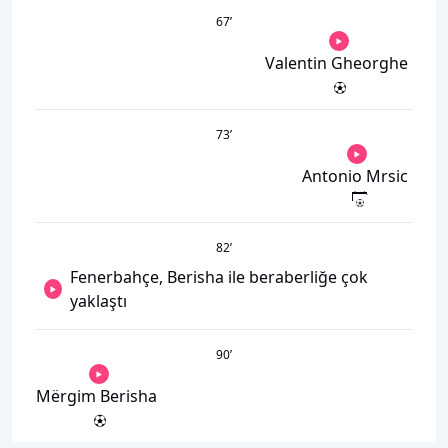
67
’
Valentin Gheorghe
73
’
Antonio Mrsic
82
’
Fenerbahçe, Berisha ile beraberliğe çok
yaklaştı
90
’
Mërgim Berisha