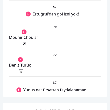
57
’
Ertuğrul'dan gol izni yok!
74
’
Mounir Chouiar
77
’
Deniz Türüç
82
’
Yunus net fırsattan faydalanamadı!