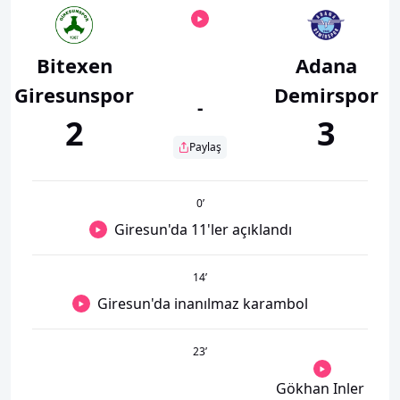
Bitexen
Adana
Giresunspor
Demirspor
-
2
3
Paylaş
0
’
Giresun'da 11'ler açıklandı
14
’
Giresun'da inanılmaz karambol
23
’
Gökhan Inler