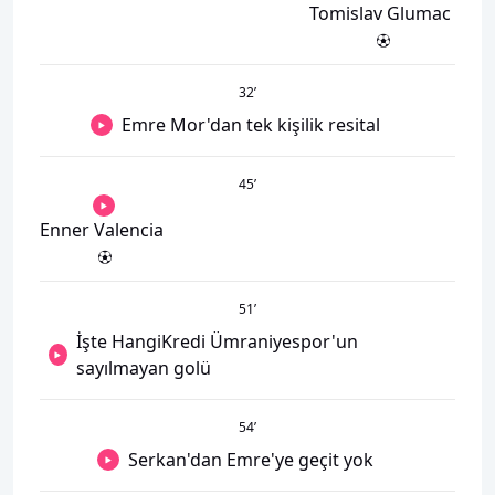
Tomislav Glumac
32
’
Emre Mor'dan tek kişilik resital
45
’
Enner Valencia
51
’
İşte HangiKredi Ümraniyespor'un
sayılmayan golü
54
’
Serkan'dan Emre'ye geçit yok