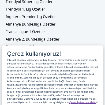
Trendyol Süper Lig Özetler
Trendyol 1. Lig Özetler
İngiltere Premier Lig Özetler
Almanya Bundesliga Özetler
Fransa Ligue 1 Özetler
Almanya 2. Bundesliga Özetler
Fransa Ligue 2 Özetler
Çerez kullanıyoruz!
Tenis
İnternet sitesinin sağlanması ve bilgi toplumu hizmetlerinin sunulması için zorunlu
Video Liste
çerezler kullanmaktayız. Ayrıca deneyiminizin iyileştirilmesi, size yönelik
reklam/pazarlama faaliyetlerinin gerçekleştirilmesi, internet sitesinin daha işlevsel
Foto Galeriler
kullanılması ve geliştirilebilmesi için performans analizinin gerçekleştirilmesi
kapsamında üçüncü taraf iş ortaklarımızın da erişebileceği çerezler kullanılmak
istenmektedir. Zorunlu olmayan çerezler onay vermediğiniz durumlarda
kullanılmayacaktır. Kişisel verileriniz tercihinize bağlı olarak size yönelik
Üyelik
Yayın Akışı
Reklam
Site Sözleşmesi
reklam/pazarlama faaliyetlerinin gerçekleştirilmesi, internet sitesinin daha işlevsel
kılınması ve kişiselleştirme (gizlilik tercihiniz hariç olmak üzere diğer tercihlerinizin
Künye ve İletişim
Çerez Politikası
siteye tekrar girdiğinizde hatırlanmasını sağlamak) amaçlarıyla işlenebilecektir.
İsteğe bağlı çerezlere ilişkin tercihlerinizi “Ayarlar” ibaresine tıklayarak
Çerez Yönetimi
Veri Sahibi Başvuru Formu
belirtebilirsiniz. Bizim ve üçüncü taraf iş ortaklarımızın kullandığı çerezlere ve bu
çerezlere ilişkin tercih haklarına ilişkin detaylı bilgiler için
Çerez Aydınlatma Metni
ni
Nereden İzlerim