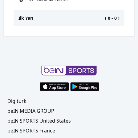
58'
İlk Yarı
(
0
-
0
)
Digiturk
beIN MEDIA GROUP
beIN SPORTS United States
beIN SPORTS France