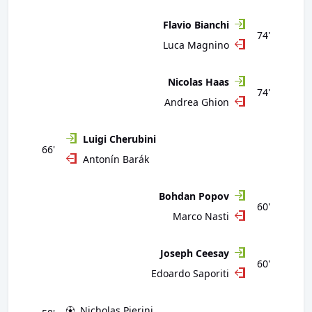
Flavio Bianchi
74'
Luca Magnino
Nicolas Haas
74'
Andrea Ghion
Luigi Cherubini
66'
Antonín Barák
Bohdan Popov
60'
Marco Nasti
Joseph Ceesay
60'
Edoardo Saporiti
Nicholas Pierini