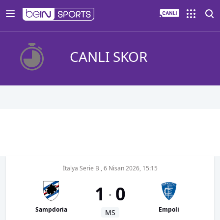
CANLI SKOR
İtalya Serie B
,
6 Nisan 2026, 15:15
1
0
-
Sampdoria
Empoli
MS