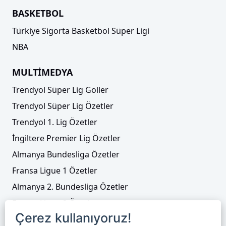
BASKETBOL
Türkiye Sigorta Basketbol Süper Ligi
NBA
MULTİMEDYA
Trendyol Süper Lig Goller
Trendyol Süper Lig Özetler
Trendyol 1. Lig Özetler
İngiltere Premier Lig Özetler
Almanya Bundesliga Özetler
Fransa Ligue 1 Özetler
Almanya 2. Bundesliga Özetler
Fransa Ligue 2 Özetler
Çerez kullanıyoruz!
Tenis