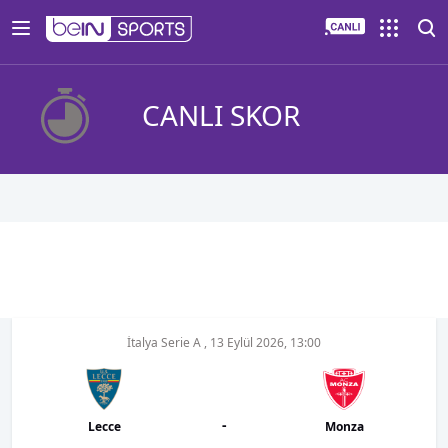
CANLI SKOR
İtalya Serie A
,
13 Eylül 2026, 13:00
-
Lecce
Monza