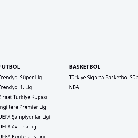
FUTBOL
BASKETBOL
Trendyol Süper Lig
Türkiye Sigorta Basketbol Süp
Trendyol 1. Lig
NBA
Ziraat Türkiye Kupası
İngiltere Premier Ligi
UEFA Şampiyonlar Ligi
UEFA Avrupa Ligi
UEFA Konferans Ligi