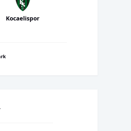
Kocaelispor
ark
r