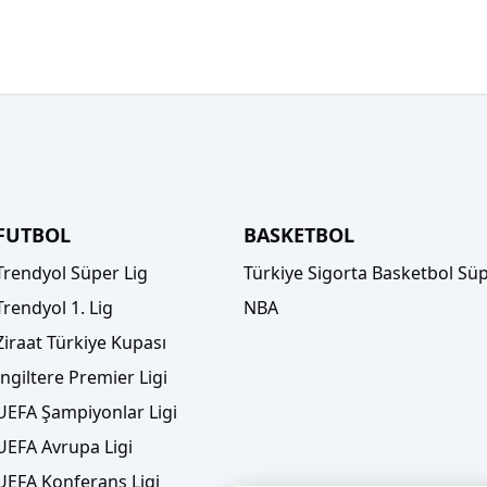
FUTBOL
BASKETBOL
Trendyol Süper Lig
Türkiye Sigorta Basketbol Süp
Trendyol 1. Lig
NBA
Ziraat Türkiye Kupası
İngiltere Premier Ligi
UEFA Şampiyonlar Ligi
UEFA Avrupa Ligi
UEFA Konferans Ligi