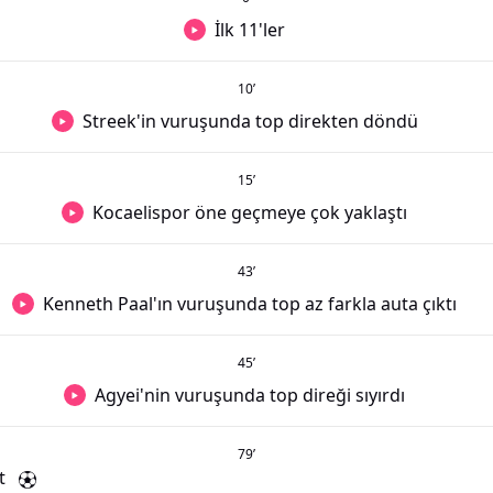
İlk 11'ler
10
’
Streek'in vuruşunda top direkten döndü
15
’
Kocaelispor öne geçmeye çok yaklaştı
43
’
Kenneth Paal'ın vuruşunda top az farkla auta çıktı
45
’
Agyei'nin vuruşunda top direği sıyırdı
79
’
t