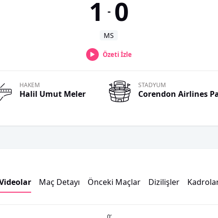
1
0
-
MS
Özeti İzle
HAKEM
STADYUM
Halil Umut
Meler
Corendon Airlines P
Videolar
Maç Detayı
Önceki Maçlar
Dizilişler
Kadrola
0
’