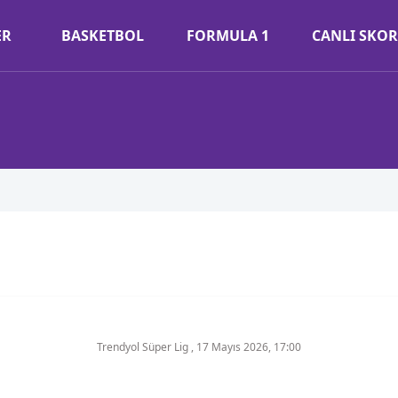
ER
BASKETBOL
FORMULA 1
CANLI SKOR
Trendyol Süper Lig
,
17 Mayıs 2026, 17:00