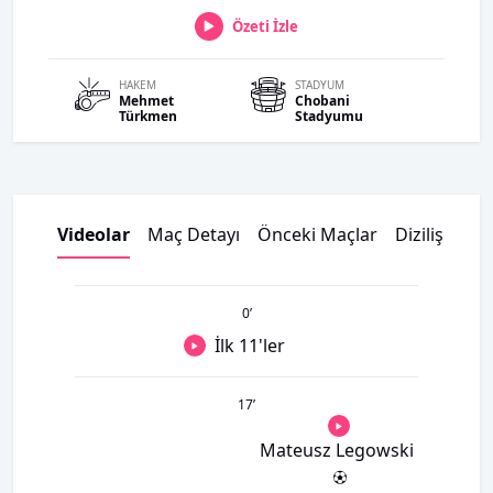
Özeti İzle
HAKEM
STADYUM
Mehmet
Chobani
Türkmen
Stadyumu
Videolar
Maç Detayı
Önceki Maçlar
Dizilişler
K
0
’
İlk 11'ler
17
’
Mateusz Legowski