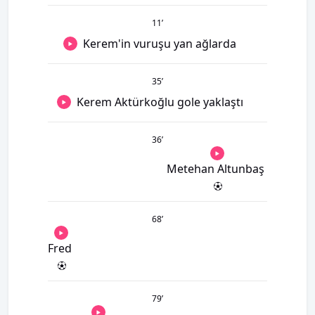
11
’
Kerem'in vuruşu yan ağlarda
35
’
Kerem Aktürkoğlu gole yaklaştı
36
’
Metehan Altunbaş
68
’
Fred
79
’