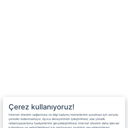
Çerez kullanıyoruz!
İnternet sitesinin sağlanması ve bilgi toplumu hizmetlerinin sunulması için zorunlu
çerezler kullanmaktayız. Ayrıca deneyiminizin iyileştirilmesi, size yönelik
reklam/pazarlama faaliyetlerinin gerçekleştirilmesi, internet sitesinin daha işlevsel
kullanılması ve geliştirilebilmesi için performans analizinin gerçekleştirilmesi