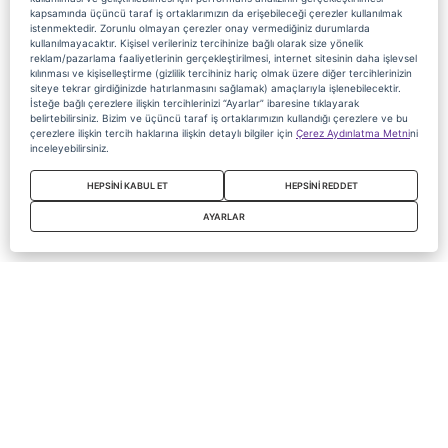
kapsamında üçüncü taraf iş ortaklarımızın da erişebileceği çerezler kullanılmak
istenmektedir. Zorunlu olmayan çerezler onay vermediğiniz durumlarda
kullanılmayacaktır. Kişisel verileriniz tercihinize bağlı olarak size yönelik
reklam/pazarlama faaliyetlerinin gerçekleştirilmesi, internet sitesinin daha işlevsel
kılınması ve kişiselleştirme (gizlilik tercihiniz hariç olmak üzere diğer tercihlerinizin
siteye tekrar girdiğinizde hatırlanmasını sağlamak) amaçlarıyla işlenebilecektir.
İsteğe bağlı çerezlere ilişkin tercihlerinizi “Ayarlar” ibaresine tıklayarak
belirtebilirsiniz. Bizim ve üçüncü taraf iş ortaklarımızın kullandığı çerezlere ve bu
çerezlere ilişkin tercih haklarına ilişkin detaylı bilgiler için
Çerez Aydınlatma Metni
ni
inceleyebilirsiniz.
HEPSİNİ KABUL ET
HEPSİNİ REDDET
AYARLAR
Copyright 2020 Digiturk Bu siteyi kullanarak sözleşmeyi kabul etmiş