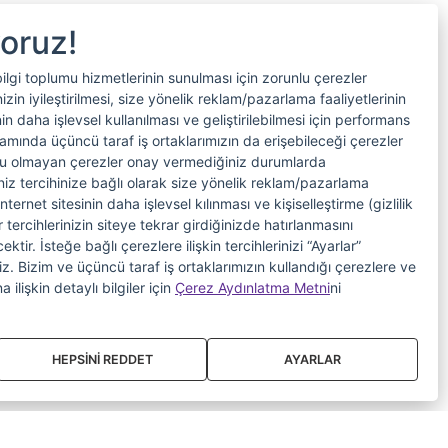
yoruz!
bilgi toplumu hizmetlerinin sunulması için zorunlu çerezler
in iyileştirilmesi, size yönelik reklam/pazarlama faaliyetlerinin
nin daha işlevsel kullanılması ve geliştirilebilmesi için performans
samında üçüncü taraf iş ortaklarımızın da erişebileceği çerezler
nlu olmayan çerezler onay vermediğiniz durumlarda
riniz tercihinize bağlı olarak size yönelik reklam/pazarlama
internet sitesinin daha işlevsel kılınması ve kişiselleştirme (gizlilik
 tercihlerinizin siteye tekrar girdiğinizde hatırlanmasını
tir. İsteğe bağlı çerezlere ilişkin tercihlerinizi “Ayarlar”
iniz. Bizim ve üçüncü taraf iş ortaklarımızın kullandığı çerezlere ve
a ilişkin detaylı bilgiler için
Çerez Aydınlatma Metni
ni
HEPSİNİ REDDET
AYARLAR