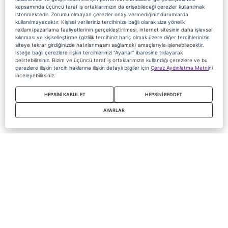
kapsamında üçüncü taraf iş ortaklarımızın da erişebileceği çerezler kullanılmak
istenmektedir. Zorunlu olmayan çerezler onay vermediğiniz durumlarda
kullanılmayacaktır. Kişisel verileriniz tercihinize bağlı olarak size yönelik
reklam/pazarlama faaliyetlerinin gerçekleştirilmesi, internet sitesinin daha işlevsel
kılınması ve kişiselleştirme (gizlilik tercihiniz hariç olmak üzere diğer tercihlerinizin
siteye tekrar girdiğinizde hatırlanmasını sağlamak) amaçlarıyla işlenebilecektir.
İsteğe bağlı çerezlere ilişkin tercihlerinizi “Ayarlar” ibaresine tıklayarak
belirtebilirsiniz. Bizim ve üçüncü taraf iş ortaklarımızın kullandığı çerezlere ve bu
çerezlere ilişkin tercih haklarına ilişkin detaylı bilgiler için
Çerez Aydınlatma Metni
ni
inceleyebilirsiniz.
HEPSİNİ KABUL ET
HEPSİNİ REDDET
AYARLAR
Copyright 2020 Digiturk Bu siteyi kullanarak sözleşmeyi kabul etmiş