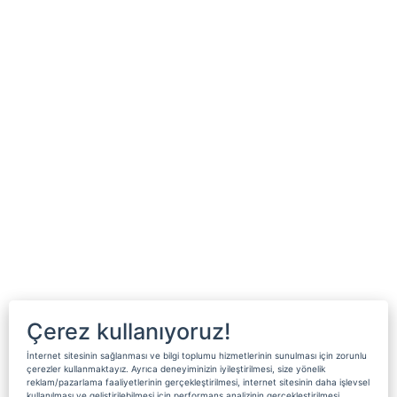
Çerez kullanıyoruz!
İnternet sitesinin sağlanması ve bilgi toplumu hizmetlerinin sunulması için zorunlu
çerezler kullanmaktayız. Ayrıca deneyiminizin iyileştirilmesi, size yönelik
reklam/pazarlama faaliyetlerinin gerçekleştirilmesi, internet sitesinin daha işlevsel
kullanılması ve geliştirilebilmesi için performans analizinin gerçekleştirilmesi