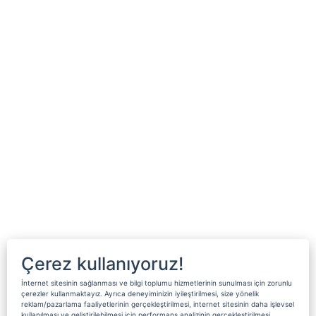
Çerez kullanıyoruz!
İnternet sitesinin sağlanması ve bilgi toplumu hizmetlerinin sunulması için zorunlu
çerezler kullanmaktayız. Ayrıca deneyiminizin iyileştirilmesi, size yönelik
reklam/pazarlama faaliyetlerinin gerçekleştirilmesi, internet sitesinin daha işlevsel
kullanılması ve geliştirilebilmesi için performans analizinin gerçekleştirilmesi