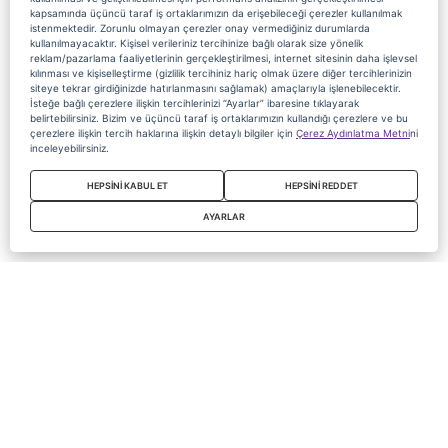
kapsamında üçüncü taraf iş ortaklarımızın da erişebileceği çerezler kullanılmak
istenmektedir. Zorunlu olmayan çerezler onay vermediğiniz durumlarda
kullanılmayacaktır. Kişisel verileriniz tercihinize bağlı olarak size yönelik
reklam/pazarlama faaliyetlerinin gerçekleştirilmesi, internet sitesinin daha işlevsel
kılınması ve kişiselleştirme (gizlilik tercihiniz hariç olmak üzere diğer tercihlerinizin
siteye tekrar girdiğinizde hatırlanmasını sağlamak) amaçlarıyla işlenebilecektir.
İsteğe bağlı çerezlere ilişkin tercihlerinizi “Ayarlar” ibaresine tıklayarak
belirtebilirsiniz. Bizim ve üçüncü taraf iş ortaklarımızın kullandığı çerezlere ve bu
çerezlere ilişkin tercih haklarına ilişkin detaylı bilgiler için
Çerez Aydınlatma Metni
ni
inceleyebilirsiniz.
HEPSİNİ KABUL ET
HEPSİNİ REDDET
AYARLAR
Copyright 2020 Digiturk Bu siteyi kullanarak sözleşmeyi kabul etmiş