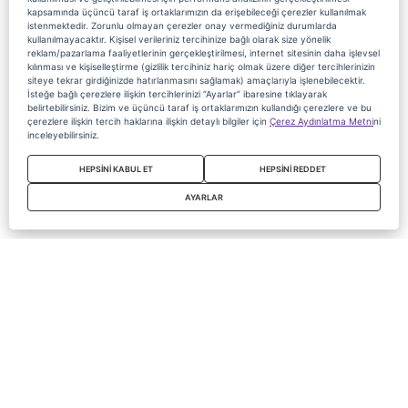
kapsamında üçüncü taraf iş ortaklarımızın da erişebileceği çerezler kullanılmak
istenmektedir. Zorunlu olmayan çerezler onay vermediğiniz durumlarda
kullanılmayacaktır. Kişisel verileriniz tercihinize bağlı olarak size yönelik
reklam/pazarlama faaliyetlerinin gerçekleştirilmesi, internet sitesinin daha işlevsel
kılınması ve kişiselleştirme (gizlilik tercihiniz hariç olmak üzere diğer tercihlerinizin
siteye tekrar girdiğinizde hatırlanmasını sağlamak) amaçlarıyla işlenebilecektir.
İsteğe bağlı çerezlere ilişkin tercihlerinizi “Ayarlar” ibaresine tıklayarak
belirtebilirsiniz. Bizim ve üçüncü taraf iş ortaklarımızın kullandığı çerezlere ve bu
çerezlere ilişkin tercih haklarına ilişkin detaylı bilgiler için
Çerez Aydınlatma Metni
ni
inceleyebilirsiniz.
HEPSİNİ KABUL ET
HEPSİNİ REDDET
AYARLAR
Copyright 2020 Digiturk Bu siteyi kullanarak sözleşmeyi kabul etmiş