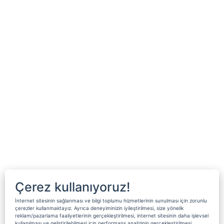
Çerez kullanıyoruz!
İnternet sitesinin sağlanması ve bilgi toplumu hizmetlerinin sunulması için zorunlu
çerezler kullanmaktayız. Ayrıca deneyiminizin iyileştirilmesi, size yönelik
reklam/pazarlama faaliyetlerinin gerçekleştirilmesi, internet sitesinin daha işlevsel
kullanılması ve geliştirilebilmesi için performans analizinin gerçekleştirilmesi