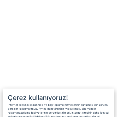
Çerez kullanıyoruz!
İnternet sitesinin sağlanması ve bilgi toplumu hizmetlerinin sunulması için zorunlu
çerezler kullanmaktayız. Ayrıca deneyiminizin iyileştirilmesi, size yönelik
reklam/pazarlama faaliyetlerinin gerçekleştirilmesi, internet sitesinin daha işlevsel
kullanılması ve geliştirilebilmesi için performans analizinin gerçekleştirilmesi