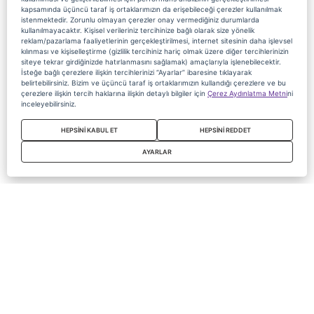
kapsamında üçüncü taraf iş ortaklarımızın da erişebileceği çerezler kullanılmak
istenmektedir. Zorunlu olmayan çerezler onay vermediğiniz durumlarda
kullanılmayacaktır. Kişisel verileriniz tercihinize bağlı olarak size yönelik
reklam/pazarlama faaliyetlerinin gerçekleştirilmesi, internet sitesinin daha işlevsel
kılınması ve kişiselleştirme (gizlilik tercihiniz hariç olmak üzere diğer tercihlerinizin
siteye tekrar girdiğinizde hatırlanmasını sağlamak) amaçlarıyla işlenebilecektir.
İsteğe bağlı çerezlere ilişkin tercihlerinizi “Ayarlar” ibaresine tıklayarak
belirtebilirsiniz. Bizim ve üçüncü taraf iş ortaklarımızın kullandığı çerezlere ve bu
çerezlere ilişkin tercih haklarına ilişkin detaylı bilgiler için
Çerez Aydınlatma Metni
ni
inceleyebilirsiniz.
HEPSİNİ KABUL ET
HEPSİNİ REDDET
AYARLAR
Copyright 2020 Digiturk Bu siteyi kullanarak sözleşmeyi kabul etmiş