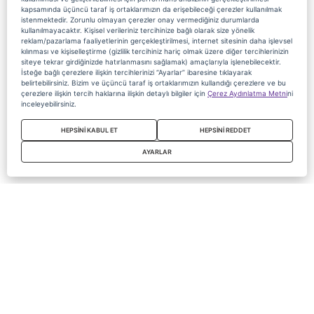
kapsamında üçüncü taraf iş ortaklarımızın da erişebileceği çerezler kullanılmak
istenmektedir. Zorunlu olmayan çerezler onay vermediğiniz durumlarda
kullanılmayacaktır. Kişisel verileriniz tercihinize bağlı olarak size yönelik
reklam/pazarlama faaliyetlerinin gerçekleştirilmesi, internet sitesinin daha işlevsel
kılınması ve kişiselleştirme (gizlilik tercihiniz hariç olmak üzere diğer tercihlerinizin
siteye tekrar girdiğinizde hatırlanmasını sağlamak) amaçlarıyla işlenebilecektir.
İsteğe bağlı çerezlere ilişkin tercihlerinizi “Ayarlar” ibaresine tıklayarak
belirtebilirsiniz. Bizim ve üçüncü taraf iş ortaklarımızın kullandığı çerezlere ve bu
çerezlere ilişkin tercih haklarına ilişkin detaylı bilgiler için
Çerez Aydınlatma Metni
ni
inceleyebilirsiniz.
HEPSİNİ KABUL ET
HEPSİNİ REDDET
AYARLAR
Copyright 2020 Digiturk Bu siteyi kullanarak sözleşmeyi kabul etmiş