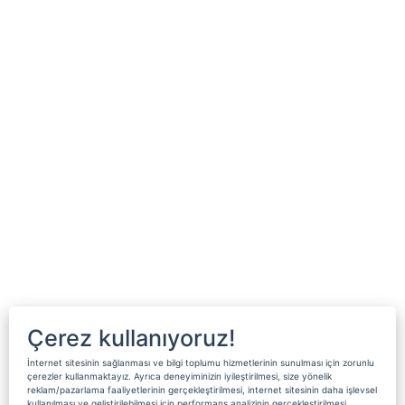
Çerez kullanıyoruz!
İnternet sitesinin sağlanması ve bilgi toplumu hizmetlerinin sunulması için zorunlu
çerezler kullanmaktayız. Ayrıca deneyiminizin iyileştirilmesi, size yönelik
reklam/pazarlama faaliyetlerinin gerçekleştirilmesi, internet sitesinin daha işlevsel
kullanılması ve geliştirilebilmesi için performans analizinin gerçekleştirilmesi