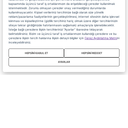
kapsamında üçüncü taraf iş ortaklarımızın da erişebileceği çerezler kullanılmak
istenmektedir. Zorunlu olmayan çerezler onay vermediğiniz durumlarda
kullanılmayacaktır. Kişisel verileriniz tercihinize bağlı olarak size yönelik
reklam/pazarlama faaliyetlerinin gerçekleştirilmesi, internet sitesinin daha işlevsel
kılınması ve kişiselleştirme (gizlilik tercihiniz hariç olmak üzere diğer tercihlerinizin
siteye tekrar girdiğinizde hatırlanmasını sağlamak) amaçlarıyla işlenebilecektir.
İsteğe bağlı çerezlere ilişkin tercihlerinizi “Ayarlar” ibaresine tıklayarak
belirtebilirsiniz. Bizim ve üçüncü taraf iş ortaklarımızın kullandığı çerezlere ve bu
çerezlere ilişkin tercih haklarına ilişkin detaylı bilgiler için
Çerez Aydınlatma Metni
ni
inceleyebilirsiniz.
HEPSİNİ KABUL ET
HEPSİNİ REDDET
AYARLAR
Copyright 2020 Digiturk Bu siteyi kullanarak sözleşmeyi kabul etmiş