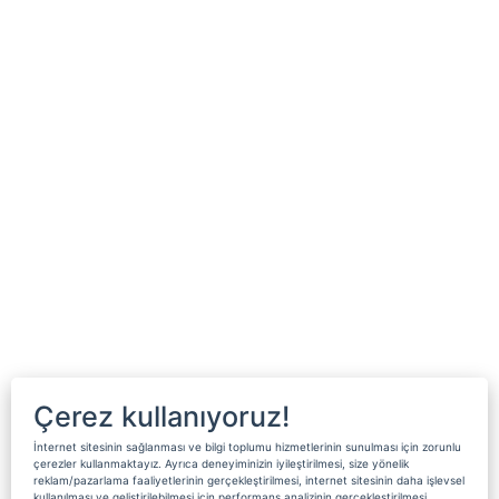
Çerez kullanıyoruz!
İnternet sitesinin sağlanması ve bilgi toplumu hizmetlerinin sunulması için zorunlu
çerezler kullanmaktayız. Ayrıca deneyiminizin iyileştirilmesi, size yönelik
reklam/pazarlama faaliyetlerinin gerçekleştirilmesi, internet sitesinin daha işlevsel
kullanılması ve geliştirilebilmesi için performans analizinin gerçekleştirilmesi