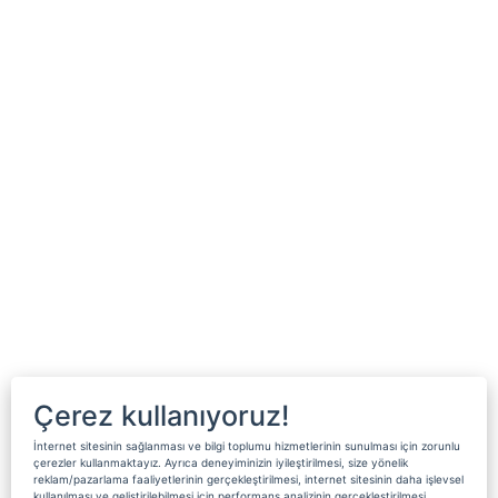
Çerez kullanıyoruz!
İnternet sitesinin sağlanması ve bilgi toplumu hizmetlerinin sunulması için zorunlu
çerezler kullanmaktayız. Ayrıca deneyiminizin iyileştirilmesi, size yönelik
reklam/pazarlama faaliyetlerinin gerçekleştirilmesi, internet sitesinin daha işlevsel
kullanılması ve geliştirilebilmesi için performans analizinin gerçekleştirilmesi