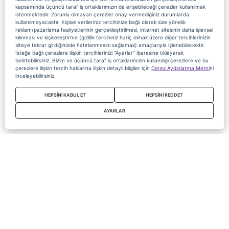
kapsamında üçüncü taraf iş ortaklarımızın da erişebileceği çerezler kullanılmak
istenmektedir. Zorunlu olmayan çerezler onay vermediğiniz durumlarda
kullanılmayacaktır. Kişisel verileriniz tercihinize bağlı olarak size yönelik
reklam/pazarlama faaliyetlerinin gerçekleştirilmesi, internet sitesinin daha işlevsel
kılınması ve kişiselleştirme (gizlilik tercihiniz hariç olmak üzere diğer tercihlerinizin
siteye tekrar girdiğinizde hatırlanmasını sağlamak) amaçlarıyla işlenebilecektir.
İsteğe bağlı çerezlere ilişkin tercihlerinizi “Ayarlar” ibaresine tıklayarak
belirtebilirsiniz. Bizim ve üçüncü taraf iş ortaklarımızın kullandığı çerezlere ve bu
çerezlere ilişkin tercih haklarına ilişkin detaylı bilgiler için
Çerez Aydınlatma Metni
ni
inceleyebilirsiniz.
HEPSİNİ KABUL ET
HEPSİNİ REDDET
AYARLAR
Copyright 2020 Digiturk Bu siteyi kullanarak sözleşmeyi kabul etmiş