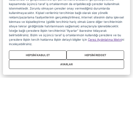
kapsamında üçüncü taraf iş ortaklarımızın da erişebileceği çerezler kullanılmak
istenmektedir. Zorunlu olmayan çerezler onay vermediğiniz durumlarda
kullanılmayacaktır. Kişisel verileriniz tercihinize bağlı olarak size yönelik
reklam/pazarlama faaliyetlerinin gerçekleştirilmesi, internet sitesinin daha işlevsel
kılınması ve kişiselleştirme (gizlilik tercihiniz hariç olmak üzere diğer tercihlerinizin
siteye tekrar girdiğinizde hatırlanmasını sağlamak) amaçlarıyla işlenebilecektir.
İsteğe bağlı çerezlere ilişkin tercihlerinizi “Ayarlar” ibaresine tıklayarak
belirtebilirsiniz. Bizim ve üçüncü taraf iş ortaklarımızın kullandığı çerezlere ve bu
çerezlere ilişkin tercih haklarına ilişkin detaylı bilgiler için
Çerez Aydınlatma Metni
ni
inceleyebilirsiniz.
HEPSİNİ KABUL ET
HEPSİNİ REDDET
AYARLAR
Copyright 2020 Digiturk Bu siteyi kullanarak sözleşmeyi kabul etmiş