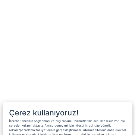
Çerez kullanıyoruz!
İnternet sitesinin sağlanması ve bilgi toplumu hizmetlerinin sunulması için zorunlu
çerezler kullanmaktayız. Ayrıca deneyiminizin iyileştirilmesi, size yönelik
reklam/pazarlama faaliyetlerinin gerçekleştirilmesi, internet sitesinin daha işlevsel
kullanılması ve geliştirilebilmesi için performans analizinin gerçekleştirilmesi